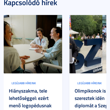
Kapcsolódó hírek
LEGÚJABB HÍREINK
LEGÚJABB HÍREINK
Hiányszakma, tele
Olimpikonok is
lehetőséggel: ezért
szereztek idén
menő logopédusnak
diplomát a Szege