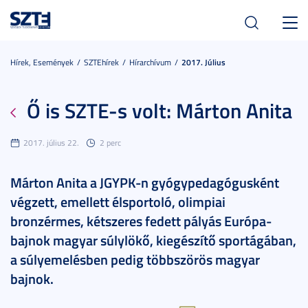
Toggl
navig
Hírek, Események
SZTEhírek
Hírarchívum
2017. Július
Ő is SZTE-s volt: Márton Anita
2017. július 22.
2 perc
Márton Anita a JGYPK-n gyógypedagógusként
végzett, emellett élsportoló, olimpiai
bronzérmes, kétszeres fedett pályás Európa-
bajnok magyar súlylökő, kiegészítő sportágában,
a súlyemelésben pedig többszörös magyar
bajnok.