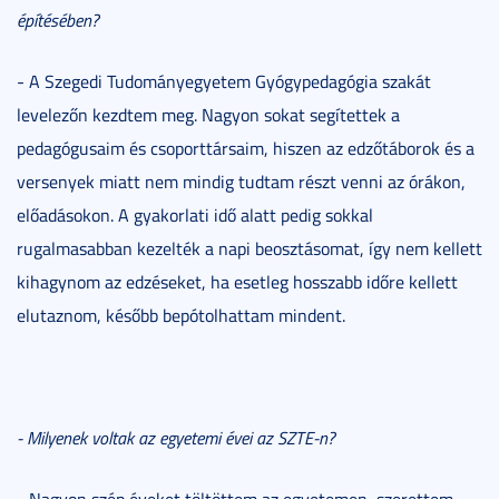
építésében?
- A Szegedi Tudományegyetem Gyógypedagógia szakát
levelezőn kezdtem meg. Nagyon sokat segítettek a
pedagógusaim és csoporttársaim, hiszen az edzőtáborok és a
versenyek miatt nem mindig tudtam részt venni az órákon,
előadásokon. A gyakorlati idő alatt pedig sokkal
rugalmasabban kezelték a napi beosztásomat, így nem kellett
kihagynom az edzéseket, ha esetleg hosszabb időre kellett
elutaznom, később bepótolhattam mindent.
- Milyenek voltak az egyetemi évei az SZTE-n?
- Nagyon szép éveket töltöttem az egyetemen, szerettem