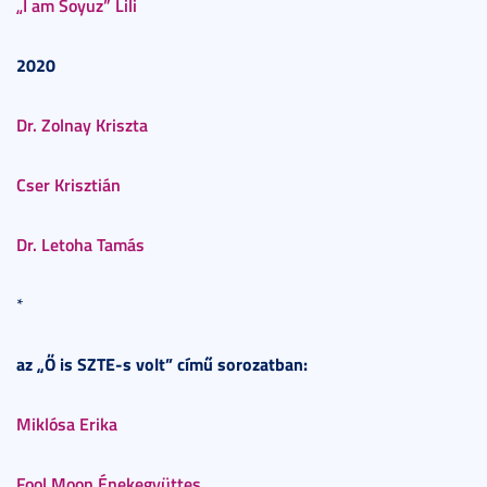
„I am Soyuz” Lili
2020
Dr. Zolnay Kriszta
Cser Krisztián
Dr. Letoha Tamás
*
az „Ő is SZTE-s volt” című sorozatban:
Miklósa Erika
Fool Moon Énekegyüttes