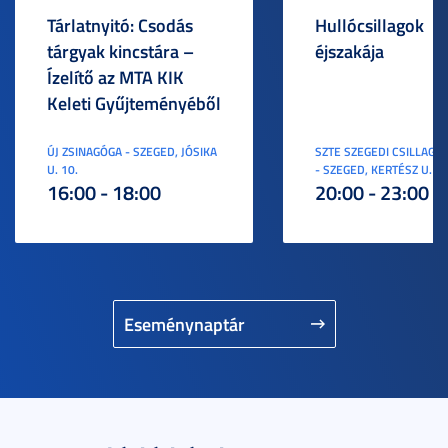
Tárlatnyitó: Csodás
Hullócsillagok
tárgyak kincstára –
éjszakája
Ízelítő az MTA KIK
Keleti Gyűjteményéből
ÚJ ZSINAGÓGA - SZEGED, JÓSIKA
SZTE SZEGEDI CSILLAGV
U. 10.
- SZEGED, KERTÉSZ U. 3.
16:00 - 18:00
20:00 - 23:00
Eseménynaptár