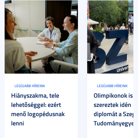
LEGÚJABB HÍREINK
LEGÚJABB HÍREINK
Hiányszakma, tele
Olimpikonok is
lehetőséggel: ezért
szereztek idén
menő logopédusnak
diplomát a Szege
lenni
Tudományegyet