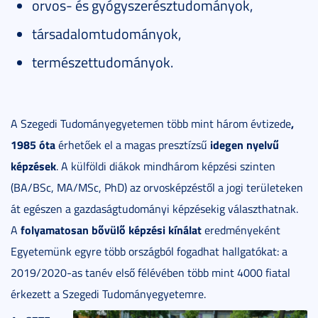
orvos- és gyógyszerésztudományok,
társadalomtudományok,
természettudományok.
,
A Szegedi Tudományegyetemen több mint három évtizede
1985 óta
idegen nyelvű
érhetőek el a magas presztízsű
képzések
. A külföldi diákok mindhárom képzési szinten
(BA/BSc, MA/MSc, PhD) az orvosképzéstől a jogi területeken
át egészen a gazdaságtudományi képzésekig választhatnak.
folyamatosan bővülő képzési kínálat
A
eredményeként
Egyetemünk egyre több országból fogadhat hallgatókat: a
2019/2020-as tanév első félévében több mint 4000 fiatal
érkezett a Szegedi Tudományegyetemre.