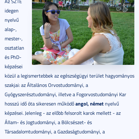
Az SZTE
idegen
nyelvű
alap-,
mester-,
osztatlan
és PhD-
képzései
közül a legismertebbek az egészségügyi terület hagyományos
szakjai: az Általános Orvostudományi, a
Gyógyszerésztudományi, illetve a Fogorvostudományi Kar
angol, német
hosszú idő óta sikeresen működő
nyelvű
képzései. Jelenleg - az előbb felsorolt karok mellett - az
Állam- és Jogtudományi, a Bölcsészet- és
Társadalomtudományi, a Gazdaságtudományi, a