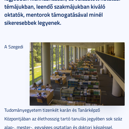
témájukban, leendő szakmájukban kiváló
oktatók, mentorok támogatásával minél
sikeresebbek legyenek.
A Szegedi
Tudományegyetem tizenkét karán és Tanárképző
Központjában az élethosszig tartó tanulás jegyében sok száz
alap-, mester-, egységes osztatlan és doktori képzéssel,