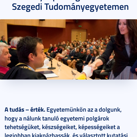
Szegedi Tudományegyetemen
2009. március 31.
4 perc
A tudás – érték.
Egyetemünkön az a dolgunk,
hogy a nálunk tanuló egyetemi polgárok
tehetségüket, készségeiket, képességeiket a
legjobban kiaknázhassák, és választott kutatási