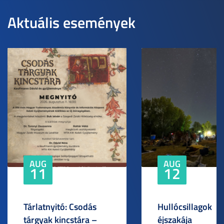
Aktuális események
AUG
AUG
11
12
Tárlatnyitó: Csodás
Hullócsillagok
tárgyak kincstára –
éjszakája