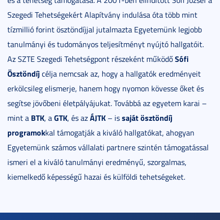
Szegedi Tehetségekért Alapítvány indulása óta több mint
tízmillió forint ösztöndíjjal jutalmazta Egyetemünk legjobb
tanulmányi és tudományos teljesítményt nyújtó hallgatóit.
Sófi
Az SZTE Szegedi Tehetségpont részeként működő
Ösztöndíj
célja nemcsak az, hogy a hallgatók eredményeit
erkölcsileg elismerje, hanem hogy nyomon kövesse őket és
segítse jövőbeni életpályájukat. Továbbá az egyetem karai –
BTK
GTK
ÁJTK
saját ösztöndíj
mint a
, a
, és az
– is
programok
kal támogatják a kiváló hallgatókat, ahogyan
Egyetemünk számos vállalati partnere szintén támogatással
ismeri el a kiváló tanulmányi eredményű, szorgalmas,
kiemelkedő képességű hazai és külföldi tehetségeket.