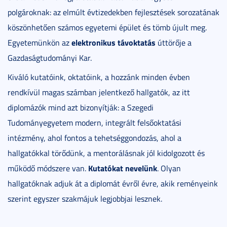
polgároknak: az elmúlt évtizedekben fejlesztések sorozatának
köszönhetően számos egyetemi épület és tömb újult meg.
elektronikus távoktatás
Egyetemünkön az
úttörője a
Gazdaságtudományi Kar.
Kiváló kutatóink, oktatóink, a hozzánk minden évben
rendkívül magas számban jelentkező hallgatók, az itt
diplomázók mind azt bizonyítják: a Szegedi
Tudományegyetem modern, integrált felsőoktatási
intézmény, ahol fontos a tehetséggondozás, ahol a
hallgatókkal törődünk, a mentorálásnak jól kidolgozott és
Kutatókat nevelünk
működő módszere van.
. Olyan
hallgatóknak adjuk át a diplomát évről évre, akik reményeink
szerint egyszer szakmájuk legjobbjai lesznek.