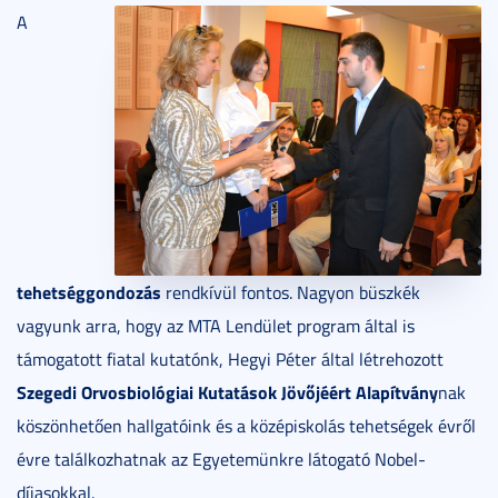
A
tehetséggondozás
rendkívül fontos. Nagyon büszkék
vagyunk arra, hogy az MTA Lendület program által is
támogatott fiatal kutatónk, Hegyi Péter által létrehozott
Szegedi Orvosbiológiai Kutatások Jövőjéért Alapítvány
nak
köszönhetően hallgatóink és a középiskolás tehetségek évről
évre találkozhatnak az Egyetemünkre látogató Nobel-
díjasokkal.