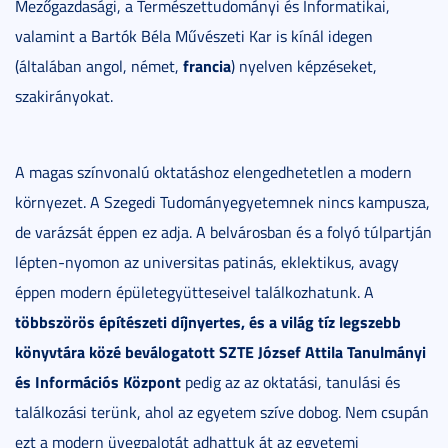
Mezőgazdasági, a Természettudományi és Informatikai,
valamint a Bartók Béla Művészeti Kar is kínál idegen
francia
(általában angol, német,
) nyelven képzéseket,
szakirányokat.
A magas színvonalú oktatáshoz elengedhetetlen a modern
környezet. A Szegedi Tudományegyetemnek nincs kampusza,
de varázsát éppen ez adja. A belvárosban és a folyó túlpartján
lépten-nyomon az universitas patinás, eklektikus, avagy
éppen modern épületegyütteseivel találkozhatunk. A
többszörös építészeti díjnyertes, és a világ tíz legszebb
könyvtára közé beválogatott SZTE József Attila Tanulmányi
és Információs Központ
pedig az az oktatási, tanulási és
találkozási terünk, ahol az egyetem szíve dobog. Nem csupán
ezt a modern üvegpalotát adhattuk át az egyetemi