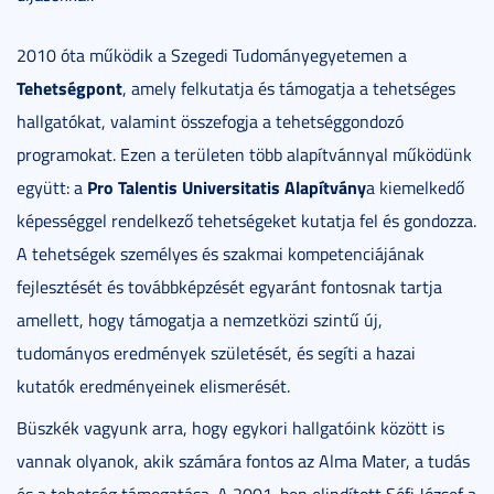
2010 óta működik a Szegedi Tudományegyetemen a
Tehetségpont
, amely felkutatja és támogatja a tehetséges
hallgatókat, valamint összefogja a tehetséggondozó
programokat. Ezen a területen több alapítvánnyal működünk
Pro Talentis Universitatis Alapítvány
együtt: a
a kiemelkedő
képességgel rendelkező tehetségeket kutatja fel és gondozza.
A tehetségek személyes és szakmai kompetenciájának
fejlesztését és továbbképzését egyaránt fontosnak tartja
amellett, hogy támogatja a nemzetközi szintű új,
tudományos eredmények születését, és segíti a hazai
kutatók eredményeinek elismerését.
Büszkék vagyunk arra, hogy egykori hallgatóink között is
vannak olyanok, akik számára fontos az Alma Mater, a tudás
és a tehetség támogatása. A 2001-ben elindított Sófi József a