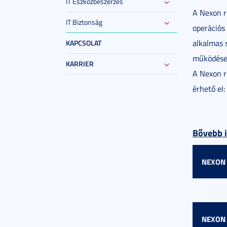
IT Eszközbeszerzés
A Nexon r
IT Biztonság
operációs 
alkalmas 
KAPCSOLAT
működése 
KARRIER
A Nexon re
érhető el:
Bővebb i
NEXON
Elérhe
vezet
vezet
NEXON