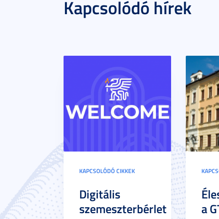
Kapcsolódó hírek
Személy
kapott 
https:/
KAPCSOLÓDÓ CIKKEK
KAPCS
Digitális
Éle
szemeszterbérlet
a G