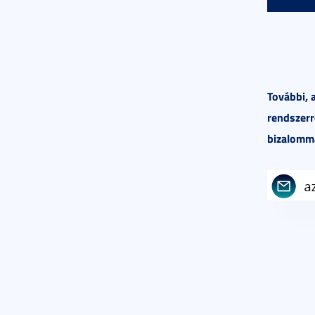
A NEXO
A NEXO
munkav
megtek
ellenőr
További, 
nyilván
adatait
rendszerr
Főigazg
számos
bizalomma
ítélt s
eszközö
A rends
Az alka
pedig l
beoszt
dokumen
Útmuta