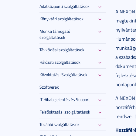
Adatközponti szolgáltatások
A NEXON P
Könyvtári szolgáltatások
megtekint
nyilvántar
Munka támogató
szolgáltatások
Humánpolit
munkaügyi
Távközlési szolgáltatások
a szabads
Hálózati szolgáltatások
dokumentu
Közoktatási Szolgáltatások
fejlesztés
honlapunkr
Szoftverek
A NEXON P
IT Hibabejelentés és Support
hozzáférh
Felsőoktatási szolgáltatások
rendszer 
További szolgáltatások
Hozzáférés