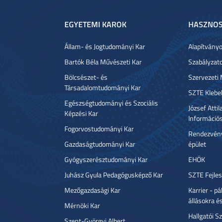
EGYETEMI KAROK
HASZNOS
Állam- és Jogtudományi Kar
Alapítvány
Bartók Béla Művészeti Kar
Szabályzat
Bölcsészet- és
Szervezeti
Társadalomtudományi Kar
SZTE Klebe
Egészségtudományi és Szociális
József Atti
Képzési Kar
Információ
Fogorvostudományi Kar
Rendezvény
Gazdaságtudományi Kar
épület
Gyógyszerésztudományi Kar
EHÖK
Juhász Gyula Pedagógusképző Kar
SZTE Fejles
Mezőgazdasági Kar
Karrier - p
állásokra é
Mérnöki Kar
Hallgatói Sz
Szent-Györgyi Albert