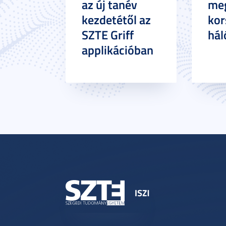
az új tanév
meg
kezdetétől az
kor
SZTE Griff
hál
applikációban