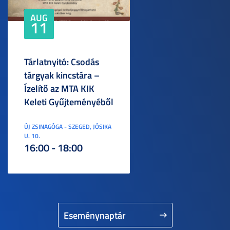
AUG
11
Tárlatnyitó: Csodás
tárgyak kincstára –
Ízelítő az MTA KIK
Keleti Gyűjteményéből
ÚJ ZSINAGÓGA - SZEGED, JÓSIKA
U. 10.
16:00 - 18:00
Eseménynaptár