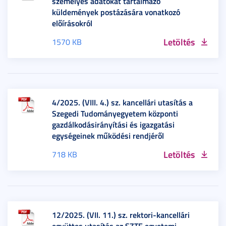
személyes adatokat tartalmazó
küldemények postázására vonatkozó
előírásokról
Letöltés
1570 KB
4/2025. (VIII. 4.) sz. kancellári utasítás a
Szegedi Tudományegyetem központi
gazdálkodásirányítási és igazgatási
egységeinek működési rendjéről
Letöltés
718 KB
12/2025. (VII. 11.) sz. rektori-kancellári
együttes utasítás az SZTE egyetemi