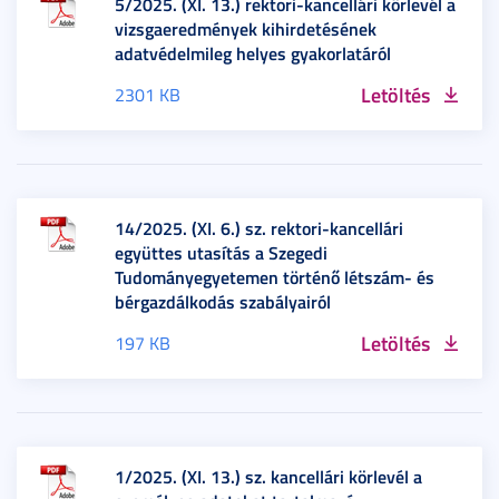
5/2025. (XI. 13.) rektori-kancellári körlevél a
vizsgaeredmények kihirdetésének
adatvédelmileg helyes gyakorlatáról
Letöltés
2301 KB
14/2025. (XI. 6.) sz. rektori-kancellári
együttes utasítás a Szegedi
Tudományegyetemen történő létszám- és
bérgazdálkodás szabályairól
Letöltés
197 KB
1/2025. (XI. 13.) sz. kancellári körlevél a