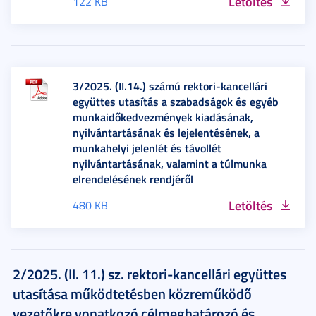
Letöltés
122 KB
3/2025. (II.14.) számú rektori-kancellári
együttes utasítás a szabadságok és egyéb
munkaidőkedvezmények kiadásának,
nyilvántartásának és lejelentésének, a
munkahelyi jelenlét és távollét
nyilvántartásának, valamint a túlmunka
elrendelésének rendjéről
Letöltés
480 KB
2/2025. (II. 11.) sz. rektori-kancellári együttes
utasítása működtetésben közreműködő
vezetőkre vonatkozó célmeghatározó és