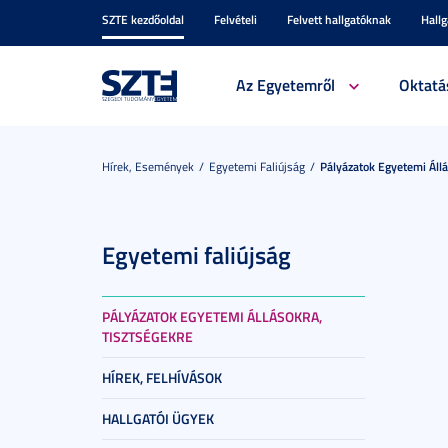
SZTE kezdőoldal
Felvételi
Felvett hallgatóknak
Hall
Az Egyetemről
Oktatá
Hírek, Események
Egyetemi Faliújság
Pályázatok Egyetemi Állá
Egyetemi faliújság
PÁLYÁZATOK EGYETEMI ÁLLÁSOKRA,
TISZTSÉGEKRE
HÍREK, FELHÍVÁSOK
HALLGATÓI ÜGYEK