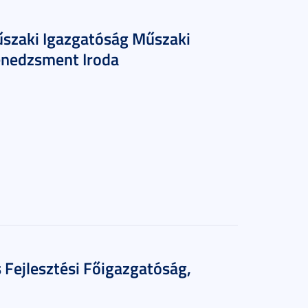
űszaki Igazgatóság Műszaki
enedzsment Iroda
s Fejlesztési Főigazgatóság,