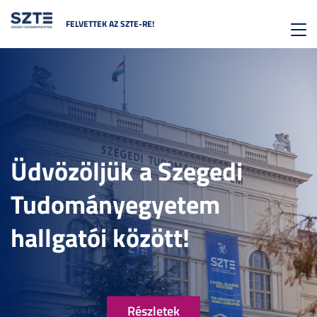
FELVETTEK AZ SZTE-RE!
Toggl
navig
Üdvözöljük a Szegedi
Tudományegyetem
hallgatói között!
Részletek