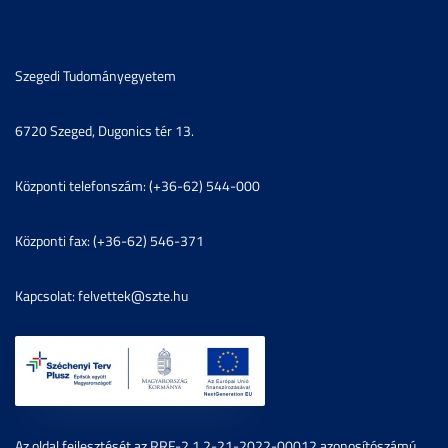
Szegedi Tudományegyetem
6720 Szeged, Dugonics tér 13.
Központi telefonszám: (+36-62) 544-000
Központi fax: (+36-62) 546-371
Kapcsolat: felvettek@szte.hu
Az oldal fejlesztését az RRF-2.1.2-21-2022-00012 azonosítószámú,