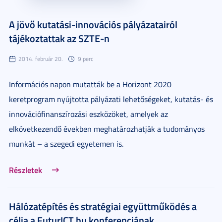
A jövő kutatási-innovációs pályázatairól
tájékoztattak az SZTE-n
2014. február 20.
9 perc
Információs napon mutatták be a Horizont 2020
keretprogram nyújtotta pályázati lehetőségeket, kutatás- és
innovációfinanszírozási eszközöket, amelyek az
elkövetkezendő években meghatározhatják a tudományos
munkát – a szegedi egyetemen is.
Részletek
Hálózatépítés és stratégiai együttműködés a
célja a FuturICT.hu konferenciának