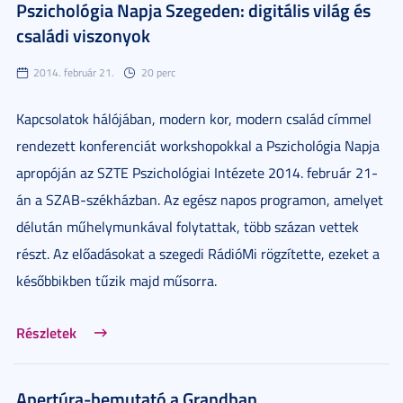
Pszichológia Napja Szegeden: digitális világ és
családi viszonyok
2014. február 21.
20 perc
Kapcsolatok hálójában, modern kor, modern család címmel
rendezett konferenciát workshopokkal a Pszichológia Napja
apropóján az SZTE Pszichológiai Intézete 2014. február 21-
án a SZAB-székházban. Az egész napos programon, amelyet
délután műhelymunkával folytattak, több százan vettek
részt. Az előadásokat a szegedi RádióMi rögzítette, ezeket a
későbbikben tűzik majd műsorra.
Részletek
Apertúra-bemutató a Grandban