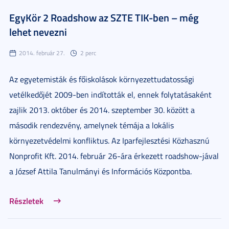
EgyKör 2 Roadshow az SZTE TIK-ben – még
lehet nevezni
2014. február 27.
2 perc
Az egyetemisták és főiskolások környezettudatossági
vetélkedőjét 2009-ben indították el, ennek folytatásaként
zajlik 2013. október és 2014. szeptember 30. között a
második rendezvény, amelynek témája a lokális
környezetvédelmi konfliktus. Az Iparfejlesztési Közhasznú
Nonprofit Kft. 2014. február 26-ára érkezett roadshow-jával
a József Attila Tanulmányi és Információs Központba.
Részletek