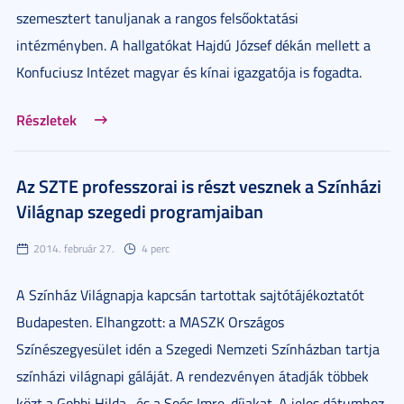
szemesztert tanuljanak a rangos felsőoktatási
intézményben. A hallgatókat Hajdú József dékán mellett a
Konfuciusz Intézet magyar és kínai igazgatója is fogadta.
Részletek
Az SZTE professzorai is részt vesznek a Színházi
Világnap szegedi programjaiban
2014. február 27.
4 perc
A Színház Világnapja kapcsán tartottak sajtótájékoztatót
Budapesten. Elhangzott: a MASZK Országos
Színészegyesület idén a Szegedi Nemzeti Színházban tartja
színházi világnapi gáláját. A rendezvényen átadják többek
közt a Gobbi Hilda- és a Soós Imre-díjakat. A jeles dátumhoz