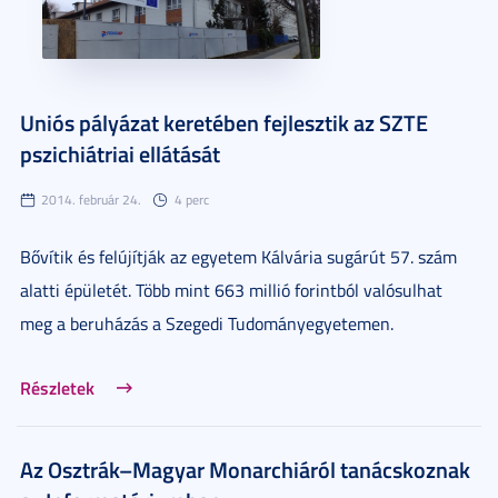
Uniós pályázat keretében fejlesztik az SZTE
pszichiátriai ellátását
2014. február 24.
4 perc
Bővítik és felújítják az egyetem Kálvária sugárút 57. szám
alatti épületét. Több mint 663 millió forintból valósulhat
meg a beruházás a Szegedi Tudományegyetemen.
Részletek
Az Osztrák–Magyar Monarchiáról tanácskoznak