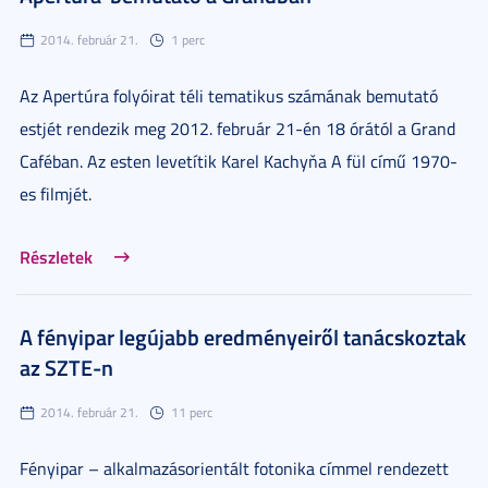
2014. február 21.
1 perc
Az Apertúra folyóirat téli tematikus számának bemutató
estjét rendezik meg 2012. február 21-én 18 órától a Grand
Caféban. Az esten levetítik Karel Kachyňa A fül című 1970-
es filmjét.
Részletek
A fényipar legújabb eredményeiről tanácskoztak
az SZTE-n
2014. február 21.
11 perc
Fényipar – alkalmazásorientált fotonika címmel rendezett