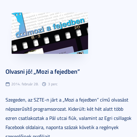
Olvasni jó! „Mozi a fejedben”
2014. február 28.
3 perc
Szegeden, az SZTE-n járt a „Mozi a fejedben” című olvasást
népszerűsítő programsorozat. Kiderült: két hét alatt több
ezren csatlakoztak a Pál utcai fiúk, valamint az Egri csillagok
Facebook oldalaira, naponta százak követik a regények
szereplőinek profiljait.