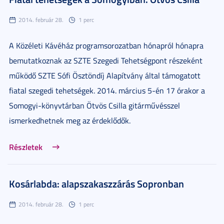
2014. február 28.
1 perc
A Közéleti Kávéház programsorozatban hónapról hónapra
bemutatkoznak az SZTE Szegedi Tehetségpont részeként
működő SZTE Sófi Ösztöndíj Alapítvány által támogatott
fiatal szegedi tehetségek. 2014. március 5-én 17 órakor a
Somogyi-könyvtárban Ötvös Csilla gitárművésszel
ismerkedhetnek meg az érdeklődők.
Részletek
Kosárlabda: alapszakaszzárás Sopronban
2014. február 28.
1 perc