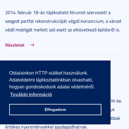
2014. február 18-án tájékoztató fórumot szervezett a
szegedi partfal rekonstrukcióját végző konzorcium, a várost
védő mobilgát mellett szó esett az elkövetkező építésről is.
Részletek
Esettanulmányi verseny a környezeti
konfliktusokról
Oldalainkon HTTP-sütiket használunk.
Adatvédelmi tájékoztatónkban olvasható,
2014. február 18.
2 perc
hogyan gondoskodunk adatai védelméről.
További információ
Az EgyKör2 roadshow 2014. február 26-án érkezik a TIK-be.
A hallgatóknak háromfős csapatokban kell feldolgozniuk
Elfogadom
egy-egy helyi környezeti konfliktus témakörét. A legjobbak
értékes nyereményekkel gazdagodhatnak.