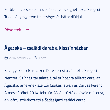
Fotókkal, versekkel, novellákkal versenghetnek a Szegedi
Tudományegyetem tehetséges és bátor diákjai.
Részletek
Ágacska – családi darab a Kisszínházban
2014. február 27.
1 perc
Ki vagyok én? Erre a kérdésre keresi a választ a Szegedi
Nemzeti Színház társulata által színpadra állított dara, az
Ágacska, amelynek szerzői Csukás István és Darvas Ferenc.
A mesejátékot 2014. február 28-án tűzték először műsorra,
a vidám, szórakoztató előadás igazi családi darab.