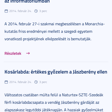
az Informatóriumban
2014. február 24.
3 perc
A 2014. február 27-i szakmai megbeszélésen a Monarchia-
kutatás friss eredményei mellett a szegedi egyetem
vonatkozó projektjének elképzelését is bemutatják.
Részletek
Kosárlabda: értékes győzelem a Jászberény ellen
2014. február 24.
3 perc
Változatos csatában múlta felül a Naturtex-SZTE-Szedeák
férfi kosárlabdacsapata a vendég Jászberény gárdáját az
alapszakasz legutóbbi játéknapján. A hazaiak győzelmüket