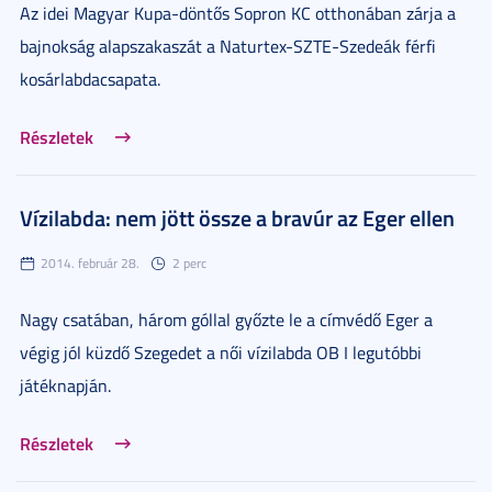
Az idei Magyar Kupa-döntős Sopron KC otthonában zárja a
bajnokság alapszakaszát a Naturtex-SZTE-Szedeák férfi
kosárlabdacsapata.
Részletek
Vízilabda: nem jött össze a bravúr az Eger ellen
2014. február 28.
2 perc
Nagy csatában, három góllal győzte le a címvédő Eger a
végig jól küzdő Szegedet a női vízilabda OB I legutóbbi
játéknapján.
Részletek