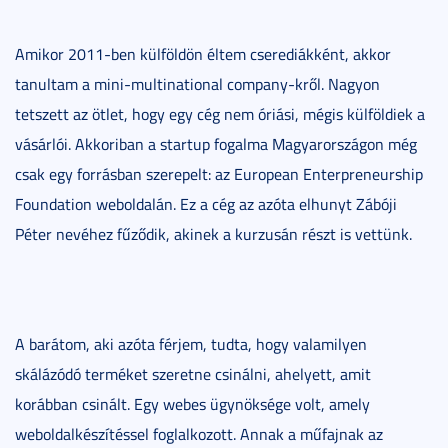
Amikor 2011-ben külföldön éltem cserediákként, akkor
tanultam a mini-multinational company-kről. Nagyon
tetszett az ötlet, hogy egy cég nem óriási, mégis külföldiek a
vásárlói. Akkoriban a startup fogalma Magyarországon még
csak egy forrásban szerepelt: az European Enterpreneurship
Foundation weboldalán. Ez a cég az azóta elhunyt Zábóji
Péter nevéhez fűződik, akinek a kurzusán részt is vettünk.
A barátom, aki azóta férjem, tudta, hogy valamilyen
skálázódó terméket szeretne csinálni, ahelyett, amit
korábban csinált. Egy webes ügynöksége volt, amely
weboldalkészítéssel foglalkozott. Annak a műfajnak az