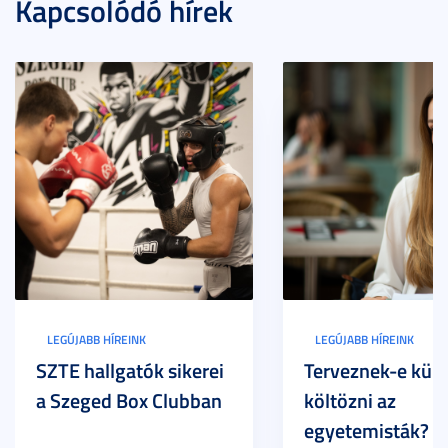
Kapcsolódó hírek
LEGÚJABB HÍREINK
LEGÚJABB HÍREINK
SZTE hallgatók sikerei
Terveznek-e külf
a Szeged Box Clubban
költözni az
egyetemisták? –