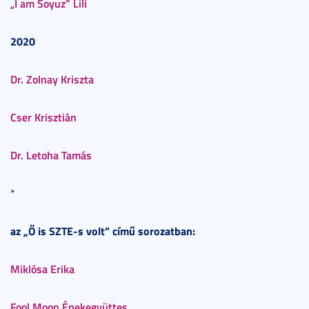
„I am Soyuz” Lili
2020
Dr. Zolnay Kriszta
Cser Krisztián
Dr. Letoha Tamás
*
az „Ő is SZTE-s volt” című sorozatban:
Miklósa Erika
Fool Moon Énekegyüttes