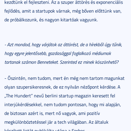
kezdtünk el fejleszteni. Az a szuper áttörés és exponenciális
fejlődés, amit a startupok várnak, még bőven előttünk van,
de próbálkozunk, és nagyon kitartóak vagyunk.
- Azt mondod, hogy várjátok az áttörést, de a hírekből úgy tűnik,
hogy egyre jelentősebb, gazdasággal foglalkozó médiumok
tartanak számon Benneteket. Szerinted ez minek köszönhető?
- Őszintén, nem tudom, mert én még nem tartom magunkat
olyan szupersikeresnek, de ez nyilván nézőpont kérdése. A
„The Hundert” nevű berlini startup magazin keresett fel
interjúkérdésekkel, nem tudom pontosan, hogy mi alapján,
de biztosan azért is, mert nő vagyok, ami pozitív
megkülönböztetéssel jár a tech világában. Az általuk
készített listát publikálta utána a Forbes.