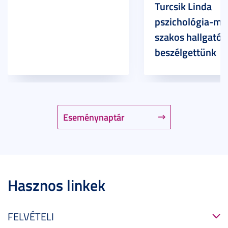
Turcsik Linda
pszichológia-ma
szakos hallgatóv
beszélgettünk
Eseménynaptár
Hasznos linkek
FELVÉTELI