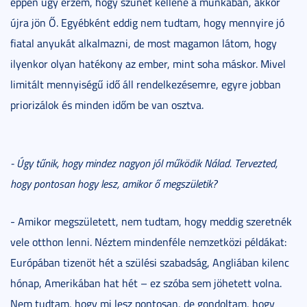
éppen úgy érzem, hogy szünet kellene a munkában, akkor
újra jön Ő. Egyébként eddig nem tudtam, hogy mennyire jó
fiatal anyukát alkalmazni, de most magamon látom, hogy
ilyenkor olyan hatékony az ember, mint soha máskor. Mivel
limitált mennyiségű idő áll rendelkezésemre, egyre jobban
priorizálok és minden időm be van osztva.
- Úgy tűnik, hogy mindez nagyon jól működik Nálad. Tervezted,
hogy pontosan hogy lesz, amikor ő megszületik?
- Amikor megszületett, nem tudtam, hogy meddig szeretnék
vele otthon lenni. Néztem mindenféle nemzetközi példákat:
Európában tizenöt hét a szülési szabadság, Angliában kilenc
hónap, Amerikában hat hét – ez szóba sem jöhetett volna.
Nem tudtam, hogy mi lesz pontosan, de gondoltam, hogy