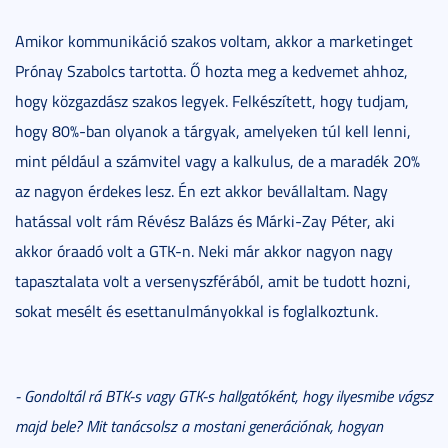
Amikor kommunikáció szakos voltam, akkor a marketinget
Prónay Szabolcs tartotta. Ő hozta meg a kedvemet ahhoz,
hogy közgazdász szakos legyek. Felkészített, hogy tudjam,
hogy 80%-ban olyanok a tárgyak, amelyeken túl kell lenni,
mint például a számvitel vagy a kalkulus, de a maradék 20%
az nagyon érdekes lesz. Én ezt akkor bevállaltam. Nagy
hatással volt rám Révész Balázs és Márki-Zay Péter, aki
akkor óraadó volt a GTK-n. Neki már akkor nagyon nagy
tapasztalata volt a versenyszférából, amit be tudott hozni,
sokat mesélt és esettanulmányokkal is foglalkoztunk.
- Gondoltál rá BTK-s vagy GTK-s hallgatóként, hogy ilyesmibe vágsz
majd bele? Mit tanácsolsz a mostani generációnak, hogyan