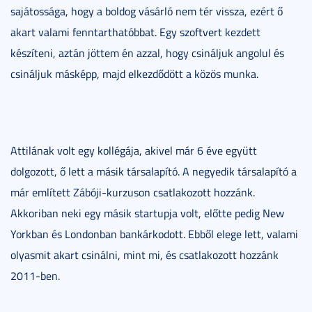
sajátossága, hogy a boldog vásárló nem tér vissza, ezért ő
akart valami fenntarthatóbbat. Egy szoftvert kezdett
készíteni, aztán jöttem én azzal, hogy csináljuk angolul és
csináljuk másképp, majd elkezdődött a közös munka.
Attilának volt egy kollégája, akivel már 6 éve együtt
dolgozott, ő lett a másik társalapító. A negyedik társalapító a
már említett Zábóji-kurzuson csatlakozott hozzánk.
Akkoriban neki egy másik startupja volt, előtte pedig New
Yorkban és Londonban bankárkodott. Ebből elege lett, valami
olyasmit akart csinálni, mint mi, és csatlakozott hozzánk
2011-ben.