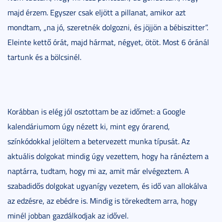
majd érzem. Egyszer csak eljött a pillanat, amikor azt
mondtam, „na jó, szeretnék dolgozni, és jöjjön a bébiszitter”.
Eleinte kettő órát, majd hármat, négyet, ötöt. Most 6 óránál
tartunk és a bölcsinél.
Korábban is elég jól osztottam be az időmet: a Google
kalendáriumom úgy nézett ki, mint egy órarend,
színkódokkal jelöltem a betervezett munka típusát. Az
aktuális dolgokat mindig úgy vezettem, hogy ha ránéztem a
naptárra, tudtam, hogy mi az, amit már elvégeztem. A
szabadidős dolgokat ugyanígy vezetem, és idő van allokálva
az edzésre, az ebédre is. Mindig is törekedtem arra, hogy
minél jobban gazdálkodjak az idővel.