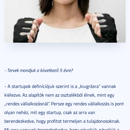
- Tervek mondjuk a következő 5 évre?
- A startupok definíciójuk szerint is a „kiugrásra” vannak
kiélezve. Az alapítók nem az osztalékból élnek, mint egy
„rendes vállalkozásnál”. Persze egy rendes vállalkozás is pont
olyan nehéz, mit egy startup, csak az arra van
berendezkedve, hogy profitot termeljen a tulajdonosoknak.
Mi arra vagyunk berendezkedve, hogy növeljük-növeljük a