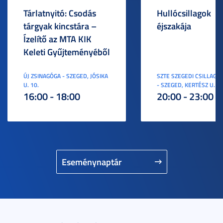
Tárlatnyitó: Csodás
Hullócsillagok
tárgyak kincstára –
éjszakája
Ízelítő az MTA KIK
Keleti Gyűjteményéből
ÚJ ZSINAGÓGA - SZEGED, JÓSIKA
SZTE SZEGEDI CSILLAGV
U. 10.
- SZEGED, KERTÉSZ U. 3.
16:00 - 18:00
20:00 - 23:00
Eseménynaptár