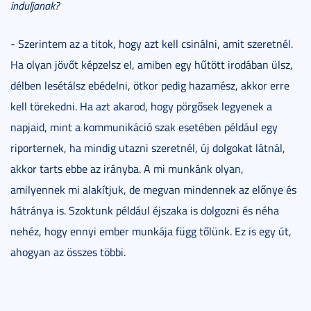
induljanak?
- Szerintem az a titok, hogy azt kell csinálni, amit szeretnél.
Ha olyan jövőt képzelsz el, amiben egy hűtött irodában ülsz,
délben lesétálsz ebédelni, ötkor pedig hazamész, akkor erre
kell törekedni. Ha azt akarod, hogy pörgősek legyenek a
napjaid, mint a kommunikáció szak esetében például egy
riporternek, ha mindig utazni szeretnél, új dolgokat látnál,
akkor tarts ebbe az irányba. A mi munkánk olyan,
amilyennek mi alakítjuk, de megvan mindennek az előnye és
hátránya is. Szoktunk például éjszaka is dolgozni és néha
nehéz, hogy ennyi ember munkája függ tőlünk. Ez is egy út,
ahogyan az összes többi.