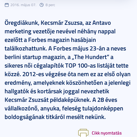
2016. május 07.
8 perc
Öregdiákunk, Kecsmár Zsuzsa, az Antavo
merketing vezetője nevével néhány nappal
ezelőtt a Forbes magazin hasábjain
találkozhattunk. A Forbes május 23-án a neves
berlini startup magazin, a „The Hundert” a
sikeres női cégalapítók TOP 100-as listáját tette
közzé. 2012-es végzése óta nem ez az első olyan
eredmény, amelyeknek köszönhetően a jelenlegi
hallgatók és kortársak joggal nevezhetik
Kecsmár Zsuzsát példaképüknek. A 28 éves
vállalkozónő, anyuka, feleség tulajdonképpen
boldogságának titkáról mesélt nekünk.
Cikk nyomtatás