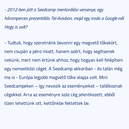
- 2012-ben jött a Seedcamp mentorálási versenye, egy
háromperces prezentálás Tel-Avivban, majd egy iroda a Google-nél.
Hogy is volt?
- Tudtuk, hogy szeretnénk bevonni egy magvető tőkekört,
nem csupán a pénz miatt, hanem azért, hogy segítsenek
nekünk, mert nem értünk ahhoz, hogy hogyan kell felépíteni
egy nemzetközi céget. A Seedcamp akkoriban - és talán még
ma is - Európa legjobb magvető tőke alapja volt. Mini
Seedcampeken – így nevezik az eseményeiket – találkoznak
cégekkel. Arra az eseményre száz cég jelentkezett, ebből
tízen lehettünk ott, kettőnkbe fektettek be.