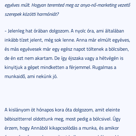
egyéves múlt. Hogyan teremted meg az anya-nő-marketing vezető
szerepek közötti harmóniát?
- Jelenleg hat órában dolgozom. A nyolc óra, ami általában
inkább tízet jelent, még sok lenne. Anna már elmúlt egyéves,
és más egyévesek már egy egész napot töltenek a bölcsiben,
de én ezt nem akartam. De így éjszaka vagy a hétvégén is
kinyitjuk a gépet mindketten a férjemmel. Rugalmas a
munkaidő, ami nekünk jó.
A kislányom öt hónapos kora óta dolgozom, amit eleinte
bébiszitterrel oldottunk meg, most pedig a bölcsivel. Úgy
érzem, hogy Annából kikapcsolódás a munka, és amikor