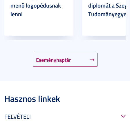
menő logopédusnak
diplomát a Szege
lenni
Tudományegyet
Eseménynaptár
Hasznos linkek
FELVÉTELI