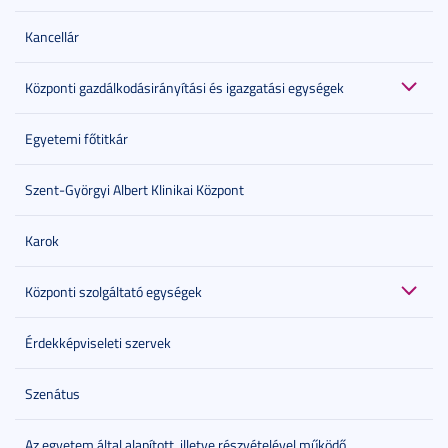
Kancellár
Központi gazdálkodásirányítási és igazgatási egységek
Egyetemi főtitkár
Szent-Györgyi Albert Klinikai Központ
Karok
Központi szolgáltató egységek
Érdekképviseleti szervek
Szenátus
Az egyetem által alapított, illetve részvételével működő