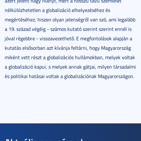
azért jelent nagy hiányt, mert a hosszú távú szemlélet
nélkülözhetetlen a globalizáció elhelyezéséhez és
megértéséhez, hiszen olyan jelenségről van szó, ami legalább
a 19. század végéig - számos kutató szerint szerint ennél is
jóval régebbre - visszavezethető. E megfontolások alapján a
kutatás elsősorban azt kívánja feltárni, hogy Magyarország
miként vett részt a globalizációs hullámokban, melyek voltak
a globalizáció kapui, s melyek annak gátjai, milyen társadalmi
és politikai hatásai voltak a globalizációnak Magyarországon.