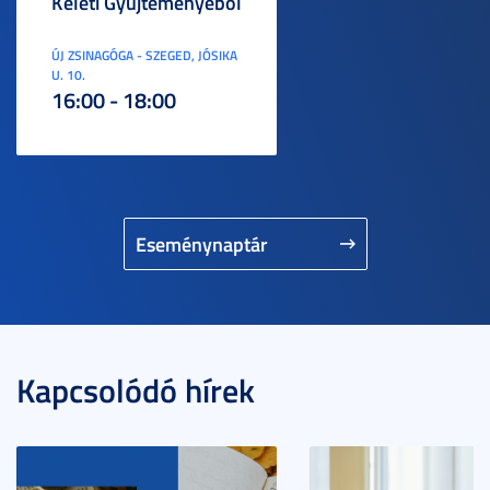
Keleti Gyűjteményéből
ÚJ ZSINAGÓGA - SZEGED, JÓSIKA
U. 10.
16:00 - 18:00
Eseménynaptár
Kapcsolódó hírek