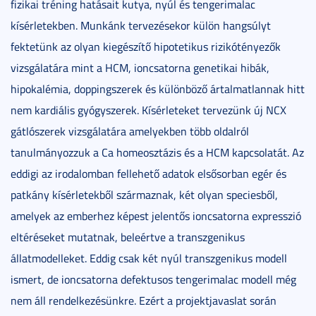
fizikai tréning hatásait kutya, nyúl és tengerimalac
kísérletekben. Munkánk tervezésekor külön hangsúlyt
fektetünk az olyan kiegészítő hipotetikus rizikótényezők
vizsgálatára mint a HCM, ioncsatorna genetikai hibák,
hipokalémia, doppingszerek és különböző ártalmatlannak hitt
nem kardiális gyógyszerek. Kísérleteket tervezünk új NCX
gátlószerek vizsgálatára amelyekben több oldalról
tanulmányozzuk a Ca homeosztázis és a HCM kapcsolatát. Az
eddigi az irodalomban fellehető adatok elsősorban egér és
patkány kísérletekből származnak, két olyan speciesből,
amelyek az emberhez képest jelentős ioncsatorna expresszió
eltéréseket mutatnak, beleértve a transzgenikus
állatmodelleket. Eddig csak két nyúl transzgenikus modell
ismert, de ioncsatorna defektusos tengerimalac modell még
nem áll rendelkezésünkre. Ezért a projektjavaslat során