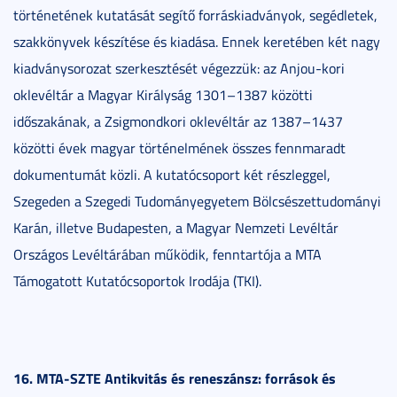
történetének kutatását segítő forráskiadványok, segédletek,
szakkönyvek készítése és kiadása. Ennek keretében két nagy
kiadványsorozat szerkesztését végezzük: az Anjou-kori
oklevéltár a Magyar Királyság 1301–1387 közötti
időszakának, a Zsigmondkori oklevéltár az 1387–1437
közötti évek magyar történelmének összes fennmaradt
dokumentumát közli. A kutatócsoport két részleggel,
Szegeden a Szegedi Tudományegyetem Bölcsészettudományi
Karán, illetve Budapesten, a Magyar Nemzeti Levéltár
Országos Levéltárában működik, fenntartója a MTA
Támogatott Kutatócsoportok Irodája (TKI).
16. MTA-SZTE Antikvitás és reneszánsz: források és