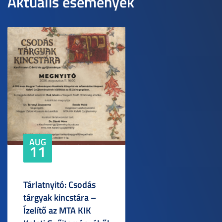
Aktuális események
AUG
11
Tárlatnyitó: Csodás
tárgyak kincstára –
Ízelítő az MTA KIK