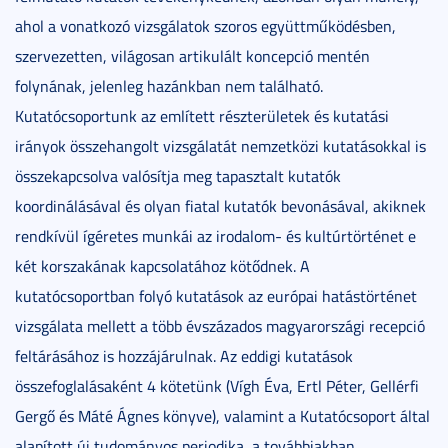
ahol a vonatkozó vizsgálatok szoros együttműködésben,
szervezetten, világosan artikulált koncepció mentén
folynának, jelenleg hazánkban nem található.
Kutatócsoportunk az említett részterületek és kutatási
irányok összehangolt vizsgálatát nemzetközi kutatásokkal is
összekapcsolva valósítja meg tapasztalt kutatók
koordinálásával és olyan fiatal kutatók bevonásával, akiknek
rendkívül ígéretes munkái az irodalom- és kultúrtörténet e
két korszakának kapcsolatához kötődnek. A
kutatócsoportban folyó kutatások az európai hatástörténet
vizsgálata mellett a több évszázados magyarországi recepció
feltárásához is hozzájárulnak. Az eddigi kutatások
összefoglalásaként 4 kötetünk (Vígh Éva, Ertl Péter, Gellérfi
Gergő és Máté Ágnes könyve), valamint a Kutatócsoport által
alapított új tudományos periodika, a továbbiakban