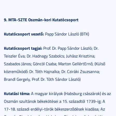
9. MTA-SZTE Oszmán-kori Kutatócsoport
Kutatócsoport vezető:
Papp Sándor László (BTK)
Kutatócsoport tagjai:
Prof. Dr. Papp Sándor László; Dr.
Teiszler Éva; Dr. Hadnagy Szabolcs; Juhász Krisztina;
Szabados János; Göncöl Csaba; Marton GellértErnő; (Külső
közreműködő: Dr. Tóth Hajnalka; Dr. Cziráki Zsuzsanna;
Brandl Gergely, Prof. Dr. Tóth Sándor László)
Kutatási téma:
A magyar királyok (Habsburg császárok) és az
Oszmán szultánok békekötései a 15. századtól 1739-ig; A
17-18. századi erdélyi-török békeszerződések kiadása; Az