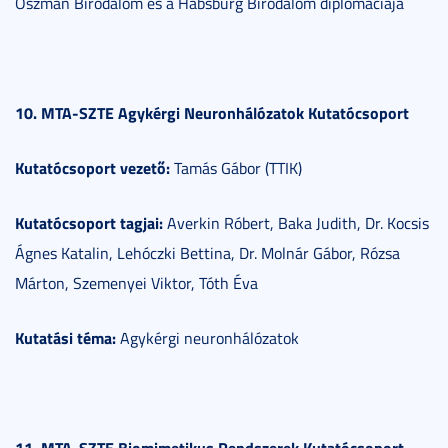
Oszmán Birodalom és a Habsburg Birodalom diplomáciája
10. MTA-SZTE Agykérgi Neuronhálózatok Kutatócsoport
Kutatócsoport vezető:
Tamás Gábor (TTIK)
Kutatócsoport tagjai:
Averkin Róbert, Baka Judith, Dr. Kocsis
Ágnes Katalin, Lehóczki Bettina, Dr. Molnár Gábor, Rózsa
Márton, Szemenyei Viktor, Tóth Éva
Kutatási téma:
Agykérgi neuronhálózatok
11. MTA-SZTE Biomimetikus Rendszerek Kutatócsoport