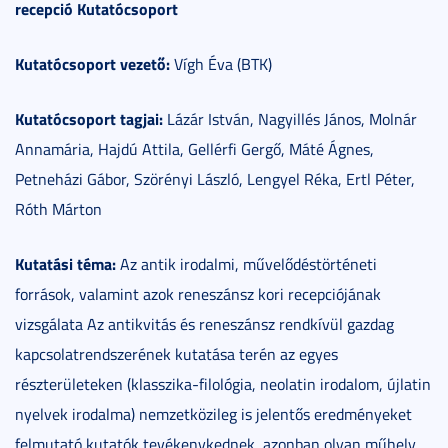
recepció Kutatócsoport
Kutatócsoport vezető:
Vígh Éva (BTK)
Kutatócsoport tagjai:
Lázár István, Nagyillés János, Molnár
Annamária, Hajdú Attila, Gellérfi Gergő, Máté Ágnes,
Petneházi Gábor, Szörényi László, Lengyel Réka, Ertl Péter,
Róth Márton
Kutatási téma:
Az antik irodalmi, művelődéstörténeti
források, valamint azok reneszánsz kori recepciójának
vizsgálata Az antikvitás és reneszánsz rendkívül gazdag
kapcsolatrendszerének kutatása terén az egyes
részterületeken (klasszika-filológia, neolatin irodalom, újlatin
nyelvek irodalma) nemzetközileg is jelentős eredményeket
felmutató kutatók tevékenykednek, azonban olyan műhely,