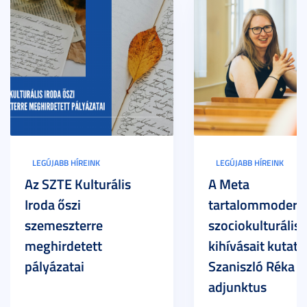
LEGÚJABB HÍREINK
LEGÚJABB HÍREINK
Az SZTE Kulturális
A Meta
Iroda őszi
tartalommoderác
szemeszterre
szociokulturális
meghirdetett
kihívásait kutatja
pályázatai
Szaniszló Réka Br
adjunktus