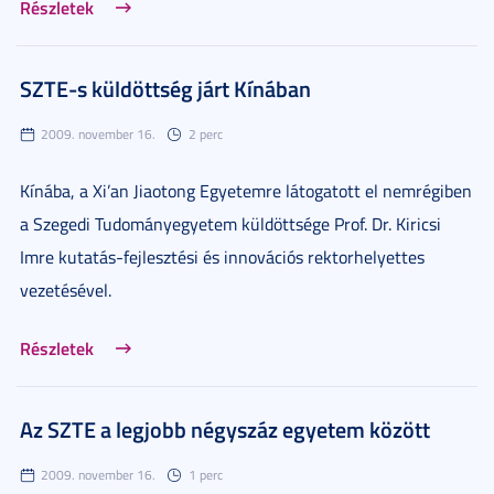
Részletek
SZTE-s küldöttség járt Kínában
2009. november 16.
2 perc
Kínába, a Xi’an Jiaotong Egyetemre látogatott el nemrégiben
a Szegedi Tudományegyetem küldöttsége Prof. Dr. Kiricsi
Imre kutatás-fejlesztési és innovációs rektorhelyettes
vezetésével.
Részletek
Az SZTE a legjobb négyszáz egyetem között
2009. november 16.
1 perc