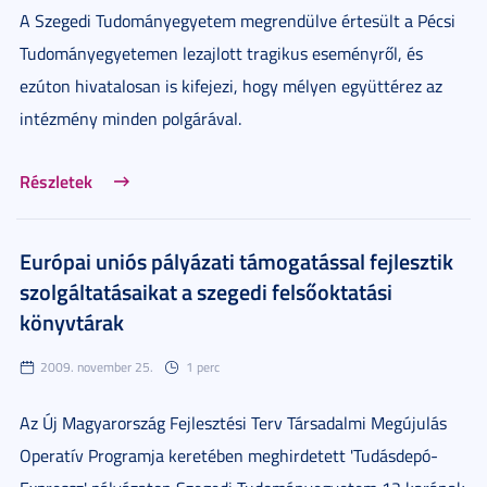
A Szegedi Tudományegyetem megrendülve értesült a Pécsi
Tudományegyetemen lezajlott tragikus eseményről, és
ezúton hivatalosan is kifejezi, hogy mélyen együttérez az
intézmény minden polgárával.
Részletek
Európai uniós pályázati támogatással fejlesztik
szolgáltatásaikat a szegedi felsőoktatási
könyvtárak
2009. november 25.
1 perc
Az Új Magyarország Fejlesztési Terv Társadalmi Megújulás
Operatív Programja keretében meghirdetett 'Tudásdepó-