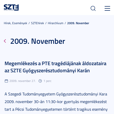
Toggl
navig
Hírek, Események
SZTEhírek
Hírarchívum
2009. November
2009. November
Megemlékezés a PTE tragédiájának áldozataira
az SZTE Gyógyszerésztudományi Karán
2009. november 27.
1 perc
A Szegedi Tudományegyetem Gyógyszerésztudományi Kara
2009. november 30-án 11:30-kor gyertyás megemlékezést
tart a Pécsi Tudományegyetemen történt tragikus esemény