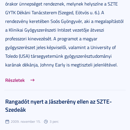
órakor ünnepséget rendeznek, melynek helyszíne a SZTE
GYTK Dékáni Tanácsterem (Szeged, Eötvös u. 6.). A
rendezvény keretében Soós Gyöngyvér, aki a megalapítástól
a Klinikai Gyógyszerészeti Intézet vezetője átveszi
professzori kinevezését. A programot a magyar
gyógyszerészet jeles képviselői, valamint a University of
Toledo (USA) társegyetemünk gyógyszerésztudományi
karának dékánja, Johnny Early is megtiszteli jelenlétével.
Részletek
Rangadót nyert a Jászberény ellen az SZTE-
Szedeák
2009. november 15.
3 perc