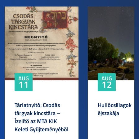
AUG
AUG
11
12
Tárlatnyitó: Csodás
Hullócsillagok
tárgyak kincstára –
éjszakája
Ízelítő az MTA KIK
Keleti Gyűjteményéből