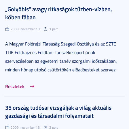
„Golyóbis” avagy ritkaságok tűzben-vízben,
kőben fában
2009. november 18.
1 perc
A Magyar Földrajzi Társaság Szegedi Osztálya és az SZTE
TTIK Földrajzi és Földtani Tanszékcsoportjának
szervezésében az egyetemi tanév szorgalmi időszakában,
minden hónap utolsó csütörtökén előadóesteket szervez.
Részletek
35 ország tudósai vizsgálják a világ aktuális
gazdasági és társadalmi folyamatait
2009. november 18.
2 perc