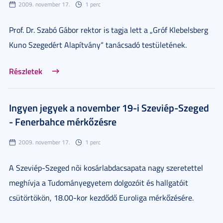
2009. november 17.
1 perc
Prof. Dr. Szabó Gábor rektor is tagja lett a „Gróf Klebelsberg
Kuno Szegedért Alapítvány“ tanácsadó testületének.
Részletek
Ingyen jegyek a november 19-i Szeviép-Szeged
- Fenerbahce mérkőzésre
2009. november 17.
1 perc
A Szeviép-Szeged nõi kosárlabdacsapata nagy szeretettel
meghívja a Tudományegyetem dolgozóit és hallgatóit
csütörtökön, 18.00-kor kezdődő Euroliga mérkőzésére.