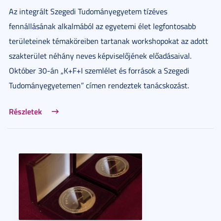
Az integrált Szegedi Tudományegyetem tízéves
fennállásának alkalmából az egyetemi élet legfontosabb
területeinek témaköreiben tartanak workshopokat az adott
szakterület néhány neves képviselőjének előadásaival.
Október 30-án „K+F+I szemlélet és források a Szegedi
Tudományegyetemen” címen rendeztek tanácskozást.
Részletek