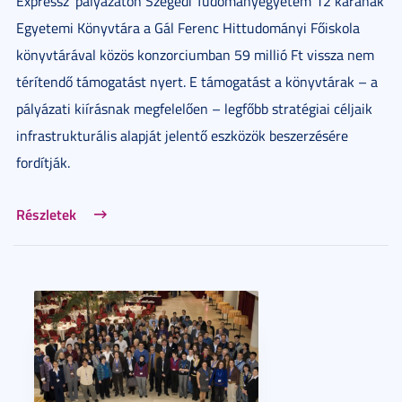
Expressz' pályázaton Szegedi Tudományegyetem 12 karának
Egyetemi Könyvtára a Gál Ferenc Hittudományi Főiskola
könyvtárával közös konzorciumban 59 millió Ft vissza nem
térítendő támogatást nyert. E támogatást a könyvtárak – a
pályázati kiírásnak megfelelően – legfőbb stratégiai céljaik
infrastrukturális alapját jelentő eszközök beszerzésére
fordítják.
Részletek