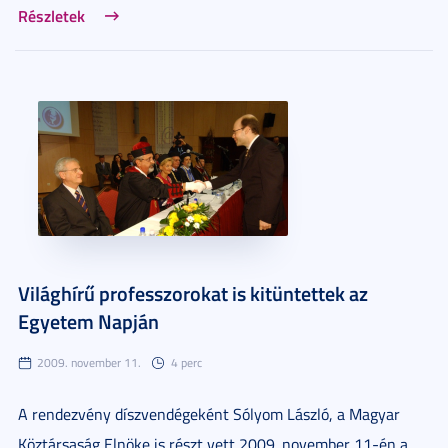
Részletek
Világhírű professzorokat is kitüntettek az
Egyetem Napján
2009. november 11.
4 perc
A rendezvény díszvendégeként Sólyom László, a Magyar
Köztársaság Elnöke is részt vett 2009. november 11-én a