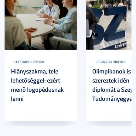
LEGÚJABB HÍREINK
LEGÚJABB HÍREINK
Hiányszakma, tele
Olimpikonok is
lehetőséggel: ezért
szereztek idén
menő logopédusnak
diplomát a Szege
lenni
Tudományegyet