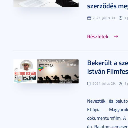
szerződés me
2021. július 30.
1 
Részletek
Bekerült a sz
István Filmfes
2021. július 29.
1 
Nevezték, és bejutot
Etiópia - Magyaro
dokumentumfilm. A 
én, Balatonszemesen