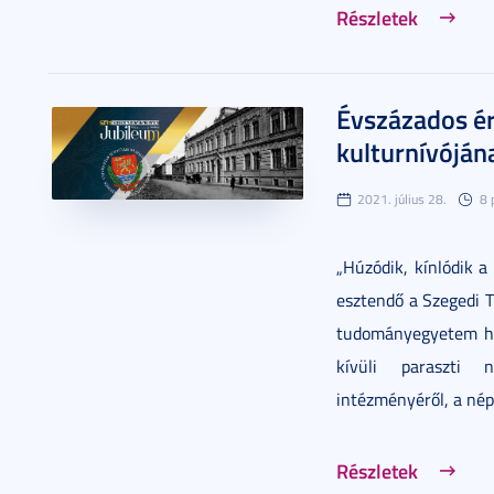
Részletek
Évszázados ér
kulturnívóján
2021. július 28.
8 
„Húzódik, kínlódik a
esztendő a Szegedi 
tudományegyetem he
kívüli paraszti 
intézményéről, a népf
Részletek