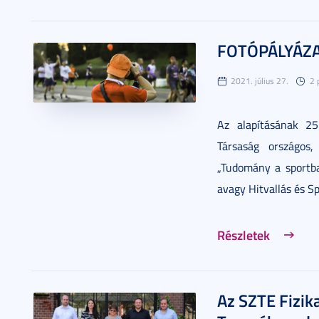
FOTÓPÁLYÁZAT
2021. július 27.
2 
Az alapításának 25
Társaság országos,
„Tudomány a sportb
avagy Hitvallás és Sp
Részletek
Az SZTE Fizik