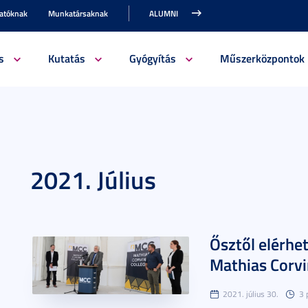
gatóknak
Munkatársaknak
ALUMNI
s
Kutatás
Gyógyítás
Műszerközpontok
2021. Július
Ősztől elérhe
Mathias Corvi
2021. július 30.
3 