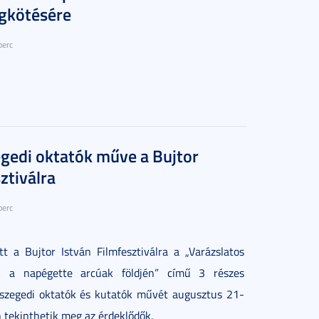
gkötésére
perc
egedi oktatók műve a Bujtor
ztiválra
perc
t a Bujtor István Filmfesztiválra a „Varázslatos
k a napégette arcúak földjén” című 3 részes
szegedi oktatók és kutatók művét augusztus 21-
 tekinthetik meg az érdeklődők.