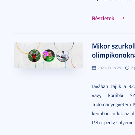
Részletek
Mikor szurkol
olimpikonokn
2021. július 29.
2 
Javában zajlik a 32.
vagy korábbi SZ
Tudományegyetem Mé
kenuban indul, az a
Péter pedig súlyemel