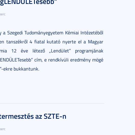
legLENDÜLETesebb”
perc
gy a Szegedi Tudományegyetem Kémiai Intézetéből
en tanszékről 4 fiatal kutató nyerte el a Magyar
mia 12 éve létező „Lendület” programjának
LENDÜLETesebb” cím, e rendkívüli eredmény mögé
g”-ekre bukkantunk.
termesztés az SZTE-n
perc