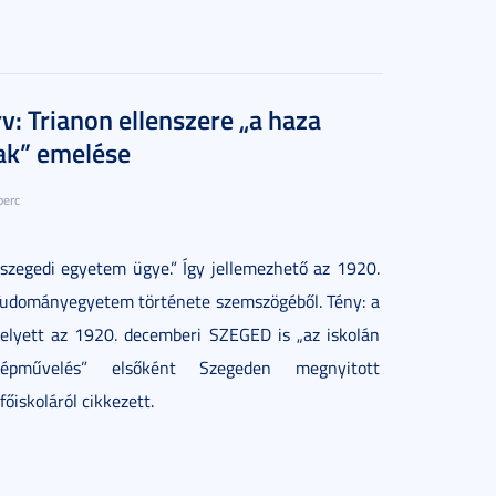
v: Trianon ellenszere „a haza
ak” emelése
perc
 szegedi egyetem ügye.” Így jellemezhető az 1920.
Tudományegyetem története szemszögéből. Tény: a
lyett az 1920. decemberi SZEGED is „az iskolán
népművelés” elsőként Szegeden megnyitott
őiskoláról cikkezett.