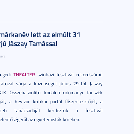
árkanév lett az elmúlt 31
rjú Jászay Tamással
perc
THEALTER
zegedi
színházi fesztivál rekordszámú
atóval várja a közönségét július 29-től. Jászay
TK Összehasonlító Irodalomtudományi Tanszék
át, a Revizor kritikai portál főszerkesztőjét, a
eti tanácsadóját kérdeztük a fesztivál
jelentőségéről az egyetemisták körében.