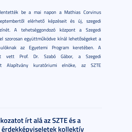
jelentették be a mai napon a Mathias Corvinus
eptembertől elérhető képzéseit és új, szegedi
színét. A tehetséggondozó központ a Szegedi
 szorosan együttműködve kínál lehetőségeket a
anulóknak az Egyetemi Program keretében. A
zt vett Prof. Dr. Szabó Gábor, a Szegedi
rt Alapítvány kuratóriumi elnöke, az SZTE
ozatot írt alá az SZTE és a
 érdekképviseletek kollektív