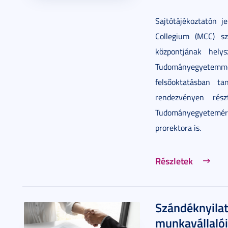
Sajtótájékoztatón 
Collegium (MCC) sz
központjának hely
Tudományegyetemmel
felsőoktatásban t
rendezvényen rés
Tudományegyetemé
prorektora is.
Részletek
Szándéknyilatk
munkavállalói