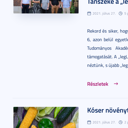
Tanszéke a „
2021. július 27.
5 
Rekord és siker, ho
6, azon belül egyetl
Tudományos Akadé
támogatását. A „leg
néztünk, s újabb „le
Részletek
Kóser növény
2021. július 27.
2 