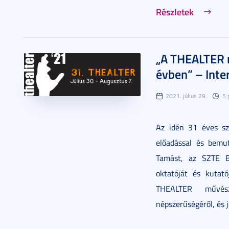
Részletek
„A THEALTER m
évben” – Inte
2021. július 29.
5 
Az idén 31 éves s
előadással és bemut
Tamást, az SZTE B
oktatóját és kutatój
THEALTER művész
népszerűségéről, és 