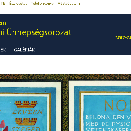
ZTE
Észrevétel
Telefonkönyv
Adatvédelem
em
mi Ünnepségsorozat
1581-1
REK
GALÉRIÁK