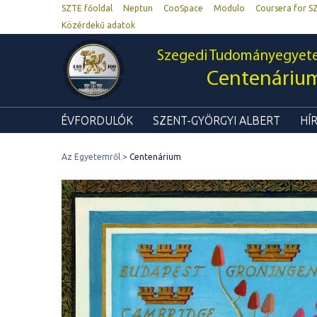
SZTE főoldal
Neptun
CooSpace
Modulo
Coursera for S
Közérdekű adatok
Szegedi Tudományegyet
Centenáriu
ÉVFORDULÓK
SZENT-GYÖRGYI ALBERT
HÍ
Az Egyetemről
Centenárium