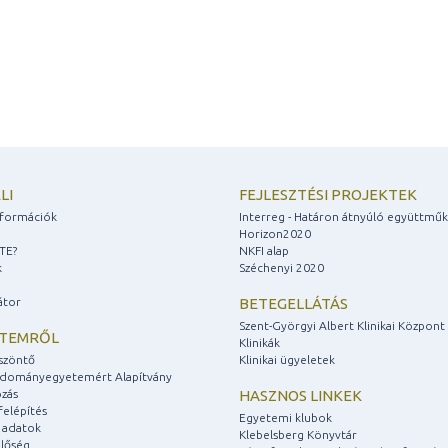
LI
FEJLESZTÉSI PROJEKTEK
információk
Interreg - Határon átnyúló együttmű
Horizon2020
ZTE?
NKFI alap
k
Széchenyi 2020
átor
BETEGELLÁTÁS
Szent-Györgyi Albert Klinikai Központ
ETEMRŐL
Klinikák
szöntő
Klinikai ügyeletek
udományegyetemért Alapítvány
zás
HASZNOS LINKEK
felépítés
Egyetemi klubok
 adatok
Klebelsberg Könyvtár
lőség