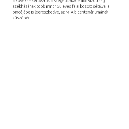
a kövek? – kérdeztük a Szegedi Akadémiai Bizottság
székházának több mint 150 éves falai között sétálva, a
pincéjébe is leereszkedve, az MTA bicentenáriumának
küszöbén.