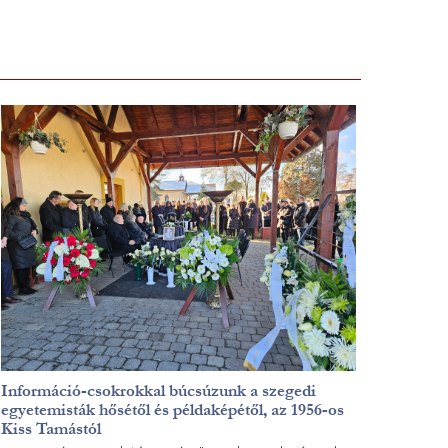
Információ-csokrokkal búcsúzunk a szegedi
egyetemisták hősétől és példaképétől, az 1956-os
Kiss Tamástól