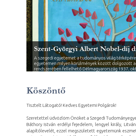
Szent-Györgyi Albert Nobel-díj 
A szegedi egyetemet a tudományos világ térképére t
egyetemen milyen körülmények között dolgozott a N
rendszerében fellelhető Délmagyarország 1937. okt
Köszöntő
Tisztelt Látogató! Kedves Egyetemi Polgárok!
Szeretettel üdvözlöm Önöket a Szegedi Tudományegye
Báthory István erdélyi fejedelem, lengyel király, Litv
alapítólevelét, ezzel megszületett egyetemünk eszmetö