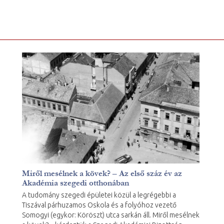
Miről mesélnek a kövek? – Az első száz év az
Akadémia szegedi otthonában
A tudomány szegedi épületei közül a legrégebbi a
Tiszával párhuzamos Oskola és a folyóhoz vezető
Somogyi (egykor: Köröszt) utca sarkán áll. Miről mesélnek