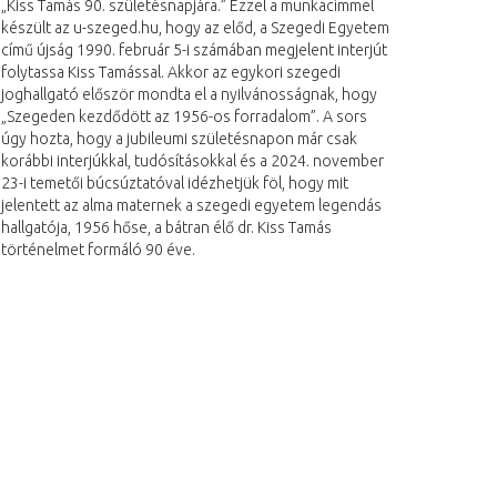
„Kiss Tamás 90. születésnapjára.” Ezzel a munkacímmel
készült az u-szeged.hu, hogy az előd, a Szegedi Egyetem
című újság 1990. február 5-i számában megjelent interjút
folytassa Kiss Tamással. Akkor az egykori szegedi
joghallgató először mondta el a nyilvánosságnak, hogy
„Szegeden kezdődött az 1956-os forradalom”. A sors
úgy hozta, hogy a jubileumi születésnapon már csak
korábbi interjúkkal, tudósításokkal és a 2024. november
23-i temetői búcsúztatóval idézhetjük föl, hogy mit
jelentett az alma maternek a szegedi egyetem legendás
hallgatója, 1956 hőse, a bátran élő dr. Kiss Tamás
történelmet formáló 90 éve.