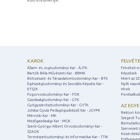
első eredménye.
KAROK
FELVÉTE
Állam- és Jogtudományi Kar - ÁJTK
Felvételi 
Bartók Béla Művészeti Kar - BBMK
Képzések
Bölcsészet- és Társadalomtudományi Kar - BTK
Miért az S
Egészségtudományi és Szociális Képzési Kar -
Nyílt napo
ETSZK
Hírek
Fogorvostudományi Kar - FOK
Pontkalkul
Gazdaságtudományi Kar - GTK
Gyógyszerésztudományi Kar - GYTK
AZ EGY
Juhász Gyula Pedagógusképző Kar - JGYPK
Rektori kö
Mérnöki Kar - MK
Szegedi T
Mezőgazdasági Kar - MGK
Bemutatko
Szent-Györgyi Albert Orvostudományi Kar -
Szervezeti 
SZAOK
Közérdekű
Természettudományi és Informatikai Kar - TTIK
Esélyegyen