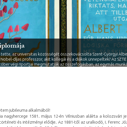
diplomája
ette, az universitas közösségét összekovácsolta Szent-Györgyi Albert
obel-díjas professzor, akit kollegái és a diákok ünnepeltek? Az SZT
óber végi riportjai megmutatják az összefogásban, az egymás munkáj
tem jubileuma alkalmából!
ánia nagyhercege 1581. május 12-én Vilniusban aláírta a kolozsvári 
rténeti és intézményi elődje. Az 1881-től az uralkodó, I. Ferenc Jó