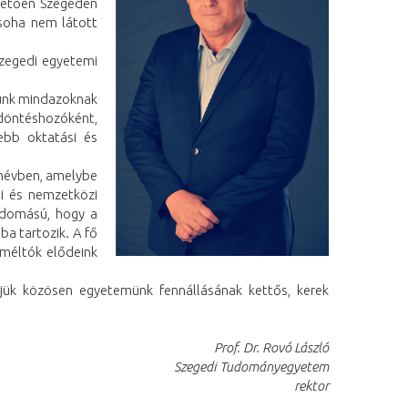
nhetően Szegeden
 soha nem látott
szegedi egyetemi
zunk mindazoknak
 döntéshozóként,
ebb oktatási és
anévben, amelybe
ai és nemzetközi
tudomású, hogy a
a tartozik. A fő
 méltók elődeink
jük közösen egyetemünk fennállásának kettős, kerek
Prof. Dr. Rovó László
Szegedi Tudományegyetem
rektor