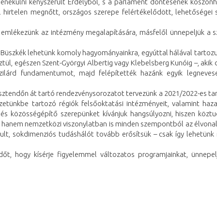
 menekülni kényszerült Erdélyből, s a parlament döntésének köszö
 hirtelen megnőtt, országos szerepe felértékelődött, lehetőségei
t emlékezünk az intézmény megalapítására, másfelől ünnepeljük a 
. Büszkék lehetünk komoly hagyományainkra, egyúttal hálával tarto
tül, egészen Szent-Györgyi Albertig vagy Klebelsberg Kunóig –, akik
szilárd fundamentumot, majd felépítették hazánk egyik legneves
ztendőn át tartó rendezvénysorozatot tervezünk a 2021/2022-es t
zetünkbe tartozó régiók felsőoktatási intézményeit, valamint haz
 és közösségépítő szerepünket kívánjuk hangsúlyozni, hiszen köz
anem nemzetközi viszonylatban is minden szempontból az élvonalb
kult, sokdimenziós tudáshálót tovább erősítsük – csak így lehetünk
őt, hogy kísérje figyelemmel változatos programjainkat, ünnepel