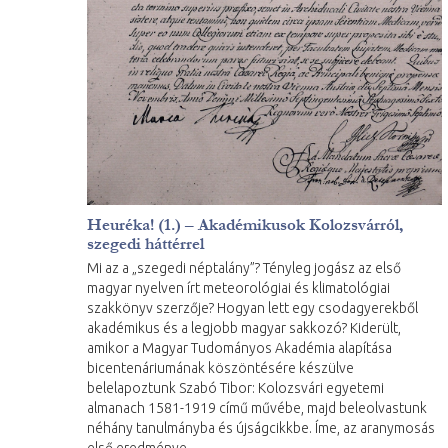
Heuréka! (1.) – Akadémikusok Kolozsvárról,
szegedi háttérrel
Mi az a „szegedi néptalány”? Tényleg jogász az első
magyar nyelven írt meteorológiai és klimatológiai
szakkönyv szerzője? Hogyan lett egy csodagyerekből
akadémikus és a legjobb magyar sakkozó? Kiderült,
amikor a Magyar Tudományos Akadémia alapítása
bicentenáriumának köszöntésére készülve
belelapoztunk Szabó Tibor: Kolozsvári egyetemi
almanach 1581-1919 című művébe, majd beleolvastunk
néhány tanulmányba és újságcikkbe. Íme, az aranymosás