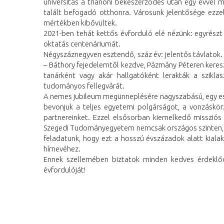
universitas a trianoni békeszerződés után egy évvel
talált befogadó otthonra. Városunk jelentősége ezzel
mértékben kibővültek.
2021-ben tehát kettős évforduló elé nézünk: egyrész
oktatás centenáriumát.
Négyszáznegyven esztendő, száz év: jelentős távlatok
– Báthory fejedelemtől kezdve, Pázmány Péteren keresz
tanárként vagy akár hallgatóként lerakták a szikla
tudományos fellegvárát.
A nemes jubileum megünneplésére nagyszabású, egy es
bevonjuk a teljes egyetemi polgárságot, a vonzáskör
partnereinket. Ezzel elsősorban kiemelkedő missziós
Szegedi Tudományegyetem nemcsak országos szinten, h
feladatunk, hogy ezt a hosszú évszázadok alatt kiala
hírnevéhez.
Ennek szellemében biztatok minden kedves érdeklőd
évfordulóját!