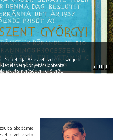
 Nobel-díja. 83 évvel ezelőtt a szegedi
E Klebelsberg-könyvtár Contenta
ának elismerésében rejlő erőt.
jezsuita akadémia
zsef nevét viselő