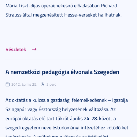
Mária Liszt-díjas operaénekesnő előadásában Richard
Strauss által megzenésített Hesse-verseket hallhatnak.
Részletek
A nemzetközi pedagógia élvonala Szegeden
2012. április 25.
3 perc
Az oktatás a kulcsa a gazdasági felemelkedésnek – igazolja
Szingapúr vagy Észtország helyzetének változása. Az
európai oktatás elé tart tükröt április 24-28. között a
szegedi egyetem neveléstudományi intézetéhez kötődő két
tanácskozás. A műhelymunkában és az értékelési