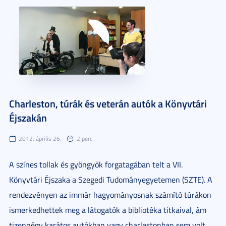
Charleston, túrák és veterán autók a Könyvtári
Éjszakán
2012. április 26.
2 perc
A színes tollak és gyöngyök forgatagában telt a VII.
Könyvtári Éjszaka a Szegedi Tudományegyetemen (SZTE). A
rendezvényen az immár hagyományosnak számító túrákon
ismerkedhettek meg a látogatók a bibliotéka titkaival, ám
tizennégy karátos autókban vagy charlestonban sem volt