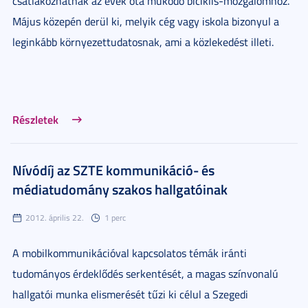
csatlakozhatnak az évek óta működő biciklis-mozgalomhoz.
Május közepén derül ki, melyik cég vagy iskola bizonyul a
leginkább környezettudatosnak, ami a közlekedést illeti.
Részletek
Nívódíj az SZTE kommunikáció- és
médiatudomány szakos hallgatóinak
2012. április 22.
1 perc
A mobilkommunikációval kapcsolatos témák iránti
tudományos érdeklődés serkentését, a magas színvonalú
hallgatói munka elismerését tűzi ki célul a Szegedi