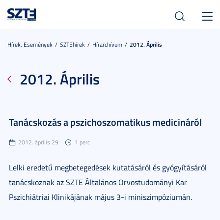
Toggl
navig
Hírek, Események
SZTEhírek
Hírarchívum
2012. Április
2012. Április
Tanácskozás a pszichoszomatikus medicináról
2012. április 29.
1 perc
Lelki eredetű megbetegedések kutatásáról és gyógyításáról
tanácskoznak az SZTE Általános Orvostudományi Kar
Pszichiátriai Klinikájának május 3-i miniszimpóziumán.