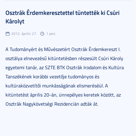
Osztrák Érdemkeresztettel tüntették ki Csúri
Károlyt
2012. április 27.
1 perc
A Tudományért és Művészetért Osztrák Érdemkereszt I.
osztálya elnevezésű kitüntetésben részesült Csúri Károly
egyetemi tanár, az SZTE BTK Osztrák Irodalom és Kultúra
Tanszékének korábbi vezetője tudományos és
kultúraközvetítői munkásságának elismeréséül. A
kitüntetést április 20-án, ünnepélyes keretek között, az
Osztrák Nagykövetségi Rezidencián adták át.