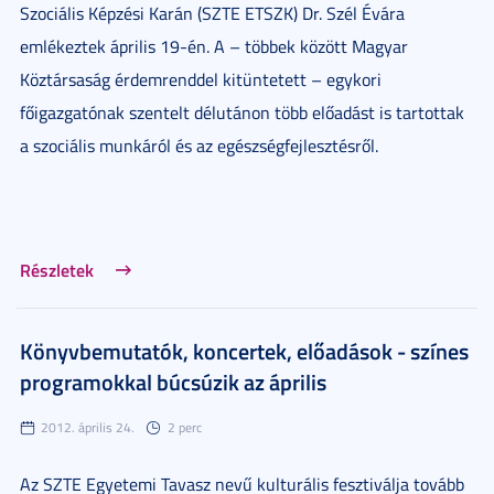
Szociális Képzési Karán (SZTE ETSZK) Dr. Szél Évára
emlékeztek április 19-én. A – többek között Magyar
Köztársaság érdemrenddel kitüntetett – egykori
főigazgatónak szentelt délutánon több előadást is tartottak
a szociális munkáról és az egészségfejlesztésről.
Részletek
Könyvbemutatók, koncertek, előadások - színes
programokkal búcsúzik az április
2012. április 24.
2 perc
Az SZTE Egyetemi Tavasz nevű kulturális fesztiválja tovább