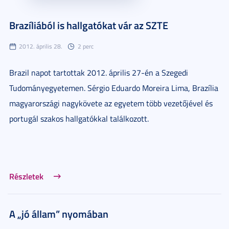
Brazíliából is hallgatókat vár az SZTE
2012. április 28.
2 perc
Brazil napot tartottak 2012. április 27-én a Szegedi
Tudományegyetemen. Sérgio Eduardo Moreira Lima, Brazília
magyarországi nagykövete az egyetem több vezetőjével és
portugál szakos hallgatókkal találkozott.
Részletek
A „jó állam” nyomában