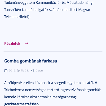
Tudományegyetem Kommunikáció- és Médiatudományi
Tanszékén tanuló hallgatók számára alapított Magyar
Telekom Nívódíj.
Részletek
Gomba gombának farkasa
2012. április 22.
2 perc
A zöldpenész ellen küzdenek a szegedi egyetem kutatói. A
Trichoderma nemzetségbe tartozó, agresszív fonalasgombák
komoly károkat okozhatnak a mezőgazdasági
gombatermesztésben.