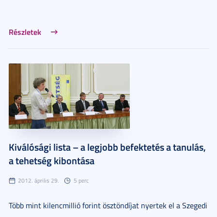
Részletek
Kiválósági lista – a legjobb befektetés a tanulás,
a tehetség kibontása
2012. április 29.
5 perc
Több mint kilencmillió forint ösztöndíjat nyertek el a Szegedi