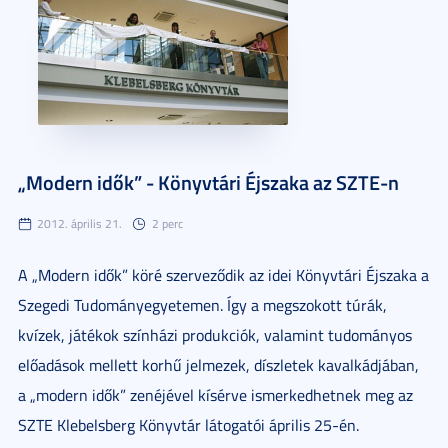
„Modern idők” - Könyvtári Éjszaka az SZTE-n
2012. április 21.
2 perc
A „Modern idők” köré szerveződik az idei Könyvtári Éjszaka a
Szegedi Tudományegyetemen. Így a megszokott túrák,
kvízek, játékok színházi produkciók, valamint tudományos
előadások mellett korhű jelmezek, díszletek kavalkádjában,
a „modern idők” zenéjével kísérve ismerkedhetnek meg az
SZTE Klebelsberg Könyvtár látogatói április 25-én.