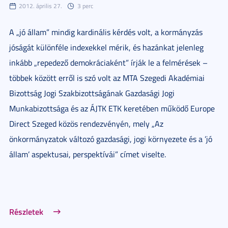
2012. április 27.
3 perc
A „jó állam” mindig kardinális kérdés volt, a kormányzás
jóságát különféle indexekkel mérik, és hazánkat jelenleg
inkább „repedező demokráciaként” írják le a felmérések –
többek között erről is szó volt az MTA Szegedi Akadémiai
Bizottság Jogi Szakbizottságának Gazdasági Jogi
Munkabizottsága és az ÁJTK ETK keretében működő Europe
Direct Szeged közös rendezvényén, mely „Az
önkormányzatok változó gazdasági, jogi környezete és a ’jó
állam’ aspektusai, perspektívái” címet viselte.
Részletek