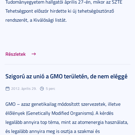
Tudományegyetem hallgatói április 27-én, mikor az SZTE
Tehetségpont először hirdette ki új tehetségösztönző
rendszerét, a Kiválósági listát.
Részletek
Szigorú az unió a GMO területén, de nem eléggé
2012. április 29.
5 perc
GMO – azaz genetikailag módosított szervezetek, illetve
élőlények (Genetically Modified Organisms). A kérdés
legalább annyira top téma, mint az atomenergia használata,
és legalább annyira meg is osztja a szakmai és