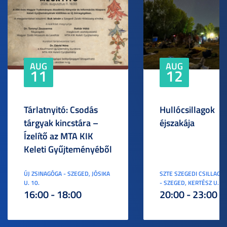
AUG
AUG
11
12
Tárlatnyitó: Csodás
Hullócsillagok
tárgyak kincstára –
éjszakája
Ízelítő az MTA KIK
Keleti Gyűjteményéből
ÚJ ZSINAGÓGA - SZEGED, JÓSIKA
SZTE SZEGEDI CSILLAGV
U. 10.
- SZEGED, KERTÉSZ U. 3.
16:00 - 18:00
20:00 - 23:00