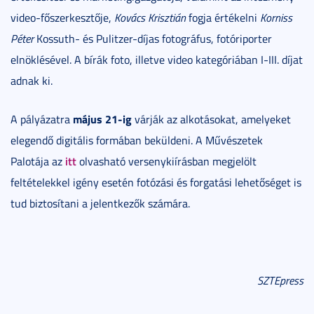
video-főszerkesztője,
Kovács Krisztián
fogja értékelni
Korniss
Péter
Kossuth- és Pulitzer-díjas fotográfus, fotóriporter
elnöklésével. A bírák foto, illetve video kategóriában I-III. díjat
adnak ki.
május 21-ig
A pályázatra
várják az alkotásokat, amelyeket
elegendő digitális formában beküldeni. A Művészetek
itt
Palotája az
olvasható versenykiírásban megjelölt
feltételekkel igény esetén fotózási és forgatási lehetőséget is
tud biztosítani a jelentkezők számára.
SZTEpress