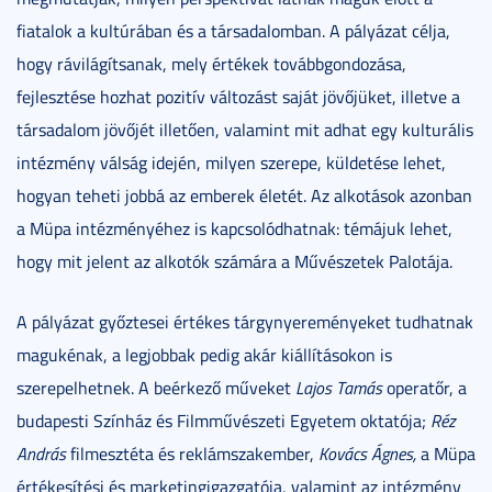
fiatalok a kultúrában és a társadalomban. A pályázat célja,
hogy rávilágítsanak, mely értékek továbbgondozása,
fejlesztése hozhat pozitív változást saját jövőjüket, illetve a
társadalom jövőjét illetően, valamint mit adhat egy kulturális
intézmény válság idején, milyen szerepe, küldetése lehet,
hogyan teheti jobbá az emberek életét. Az alkotások azonban
a Müpa intézményéhez is kapcsolódhatnak: témájuk lehet,
hogy mit jelent az alkotók számára a Művészetek Palotája.
A pályázat győztesei értékes tárgynyereményeket tudhatnak
magukénak, a legjobbak pedig akár kiállításokon is
szerepelhetnek. A beérkező műveket
Lajos Tamás
operatőr, a
budapesti Színház és Filmművészeti Egyetem oktatója;
Réz
András
filmesztéta és reklámszakember,
Kovács Ágnes,
a Müpa
értékesítési és marketingigazgatója, valamint az intézmény