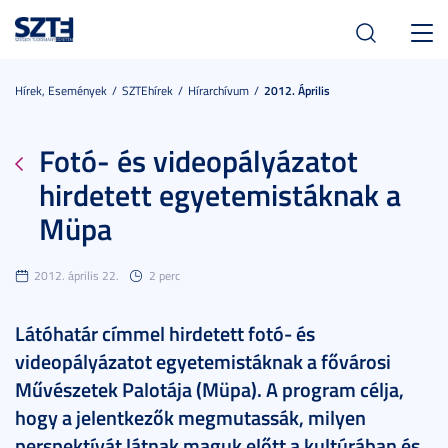
Toggl
navig
Hírek, Események
SZTEhírek
Hírarchívum
2012. Április
Fotó- és videopályázatot
hirdetett egyetemistáknak a
Müpa
2012. április 22.
2 perc
Látóhatár címmel hirdetett fotó- és
videopályázatot egyetemistáknak a fővárosi
Művészetek Palotája (Müpa). A program célja,
hogy a jelentkezők megmutassák, milyen
perspektívát látnak maguk előtt a kultúrában és