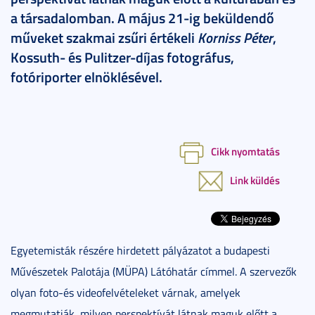
a társadalomban. A május 21-ig beküldendő
műveket szakmai zsűri értékeli
Korniss Péter
,
Kossuth- és Pulitzer-díjas fotográfus,
fotóriporter elnöklésével.
Cikk nyomtatás
Link küldés
Egyetemisták részére hirdetett pályázatot a budapesti
Művészetek Palotája (MÜPA) Látóhatár címmel. A szervezők
olyan foto-és videofelvételeket várnak, amelyek
megmutatják, milyen perspektívát látnak maguk előtt a