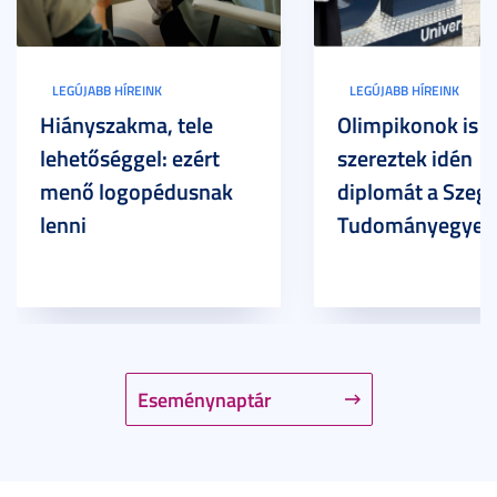
LEGÚJABB HÍREINK
LEGÚJABB HÍREINK
Hiányszakma, tele
Olimpikonok is
lehetőséggel: ezért
szereztek idén
menő logopédusnak
diplomát a Szege
lenni
Tudományegyet
Eseménynaptár