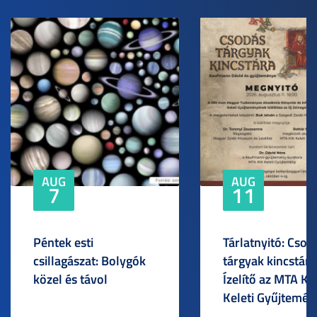
AUG
AUG
7
11
Péntek esti
Tárlatnyitó: Csod
csillagászat: Bolygók
tárgyak kincstára
közel és távol
Ízelítő az MTA KI
Keleti Gyűjtemén