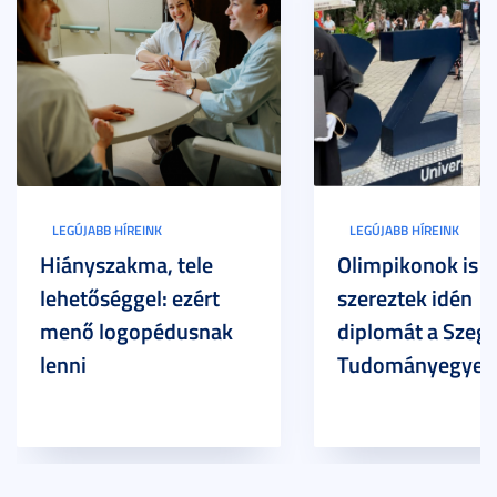
LEGÚJABB HÍREINK
LEGÚJABB HÍREINK
Hiányszakma, tele
Olimpikonok is
lehetőséggel: ezért
szereztek idén
menő logopédusnak
diplomát a Szege
lenni
Tudományegyet