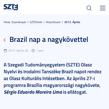
Toggl
navig
Hírek, Események
SZTEhírek
Hírarchívum
2012. Április
Brazil nap a nagykövettel
2012. április 26.
1 perc
A Szegedi Tudományegyetem (SZTE) Olasz
Nyelvi és Irodalmi Tanszéke Brazil napot rendez
az Olasz Kulturális Intézetben. Az április 27-i
programra Brazília magyarországi nagykövete,
Sérgio Eduardo Moreira Lima
is ellátogat.