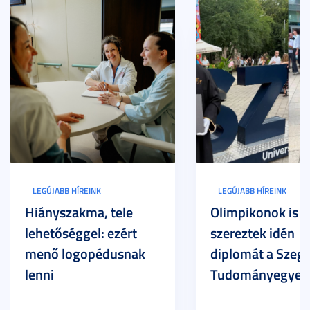
LEGÚJABB HÍREINK
LEGÚJABB HÍREINK
Hiányszakma, tele
Olimpikonok is
lehetőséggel: ezért
szereztek idén
menő logopédusnak
diplomát a Szege
lenni
Tudományegyet