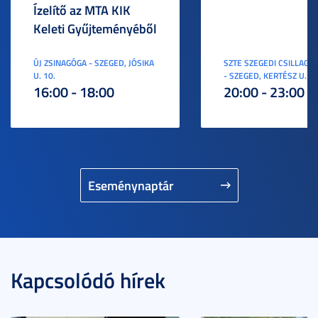
Ízelítő az MTA KIK
Keleti Gyűjteményéből
ÚJ ZSINAGÓGA - SZEGED, JÓSIKA
SZTE SZEGEDI CSILLAGV
U. 10.
- SZEGED, KERTÉSZ U. 3.
16:00 - 18:00
20:00 - 23:00
Eseménynaptár
Kapcsolódó hírek