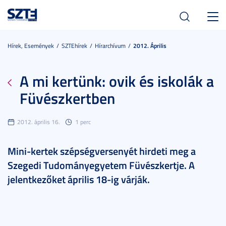
Toggl
navig
Hírek, Események
SZTEhírek
Hírarchívum
2012. Április
A mi kertünk: ovik és iskolák a
Füvészkertben
2012. április 16.
1 perc
Mini-kertek szépségversenyét hirdeti meg a
Szegedi Tudományegyetem Füvészkertje. A
jelentkezőket április 18-ig várják.