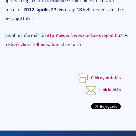
április 20-ig az intézményekbe szállítják. Az elkészült
2012. április 27-én
kerteket
óráig 18 kell a Füvészkertbe
visszajuttatni.
http://www.fuveszkert.u-szeged.hu/
További információ:
és
Füvészkert felhívásában
a
olvasható
Cikk nyomtatás
Link küldés