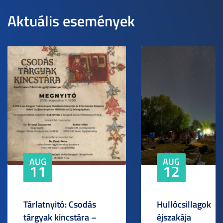
Aktuális események
AUG
AUG
11
12
Tárlatnyitó: Csodás
Hullócsillagok
tárgyak kincstára –
éjszakája