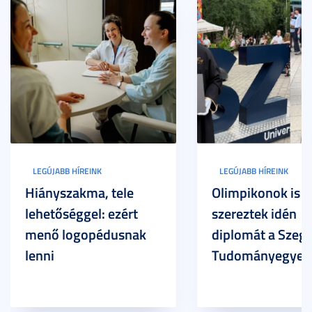
LEGÚJABB HÍREINK
LEGÚJABB HÍREINK
Hiányszakma, tele
Olimpikonok is
lehetőséggel: ezért
szereztek idén
menő logopédusnak
diplomát a Szege
lenni
Tudományegyet