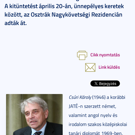
A kitüntetést április 20-án, ünnepélyes keretek
között, az Osztrák Nagykövetségi Rezidencián
adták át.
Cikk nyomtatás
Link küldés
Csúri Károly
(1946) a korábbi
JATÉ-n szerzett német,
valamint angol nyelv és
irodalom szakos középiskolai
tanári diplomát 1969-ben.