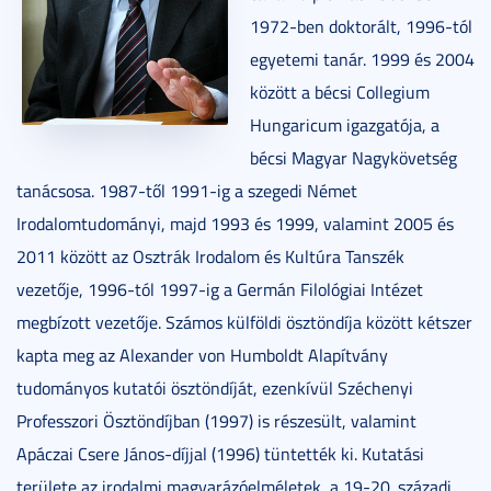
1972-ben doktorált, 1996-tól
egyetemi tanár. 1999 és 2004
között a bécsi Collegium
Hungaricum igazgatója, a
bécsi Magyar Nagykövetség
tanácsosa. 1987-től 1991-ig a szegedi Német
Irodalomtudományi, majd 1993 és 1999, valamint 2005 és
2011 között az Osztrák Irodalom és Kultúra Tanszék
vezetője, 1996-tól 1997-ig a Germán Filológiai Intézet
megbízott vezetője. Számos külföldi ösztöndíja között kétszer
kapta meg az Alexander von Humboldt Alapítvány
tudományos kutatói ösztöndíját, ezenkívül Széchenyi
Professzori Ösztöndíjban (1997) is részesült, valamint
Apáczai Csere János-díjjal (1996) tüntették ki. Kutatási
területe az irodalmi magyarázóelméletek, a 19-20. századi