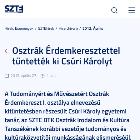
Toggl
navig
Hírek, Események
SZTEhírek
Hírarchívum
2012. Április
Osztrák Érdemkeresztettel
tüntették ki Csúri Károlyt
2012. április 27.
1 perc
A Tudományért és Művészetért Osztrák
Érdemkereszt I. osztálya elnevezésű
kitüntetésben részesült Csúri Károly egyetemi
tanár, az SZTE BTK Osztrák Irodalom és Kultúra
Tanszékének korábbi vezetője tudományos és
kultúraközvetítői munkásságának elismeréséül.