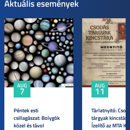
Aktuális események
AUG
AUG
7
11
Péntek esti
Tárlatnyitó: Csod
csillagászat: Bolygók
tárgyak kincstára
közel és távol
Ízelítő az MTA KI