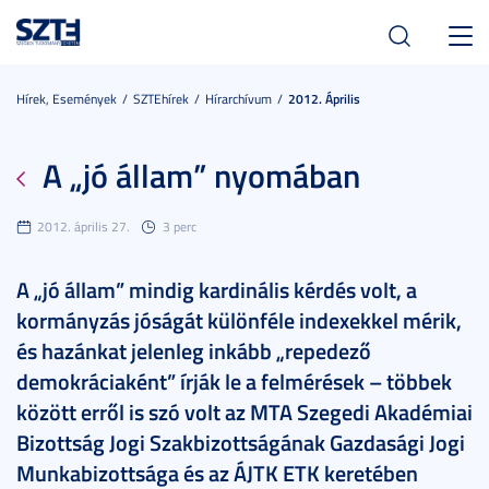
Toggl
navig
Hírek, Események
SZTEhírek
Hírarchívum
2012. Április
A „jó állam” nyomában
2012. április 27.
3 perc
A „jó állam” mindig kardinális kérdés volt, a
kormányzás jóságát különféle indexekkel mérik,
és hazánkat jelenleg inkább „repedező
demokráciaként” írják le a felmérések – többek
között erről is szó volt az MTA Szegedi Akadémiai
Bizottság Jogi Szakbizottságának Gazdasági Jogi
Munkabizottsága és az ÁJTK ETK keretében