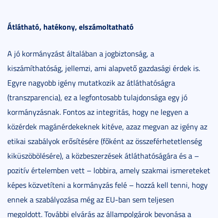
Átlátható, hatékony, elszámoltatható
A jó kormányzást általában a jogbiztonság, a
kiszámíthatóság, jellemzi, ami alapvető gazdasági érdek is.
Egyre nagyobb igény mutatkozik az átláthatóságra
(transzparencia), ez a legfontosabb tulajdonsága egy jó
kormányzásnak. Fontos az integritás, hogy ne legyen a
közérdek magánérdekeknek kitéve, azaz megvan az igény az
etikai szabályok erősítésére (főként az összeférhetetlenség
kiküszöbölésére), a közbeszerzések átláthatóságára és a –
pozitív értelemben vett – lobbira, amely szakmai ismereteket
képes közvetíteni a kormányzás felé – hozzá kell tenni, hogy
ennek a szabályozása még az EU-ban sem teljesen
megoldott. További elvárás az állampolgárok bevonása a