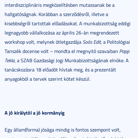
interdiszciplináris megközelítésben mutassanak be a
hallgatóságnak. Korábban a szerződésről, illetve a
kisebbségről tartottak előadásokat. A munkabizottság eddigi
legnagyobb vállalkozása az április 26-án megrendezett
workshop volt, melynek ötletgazdája
Soós Edit
, a Politológiai
Tanszék docense volt – mondta el megnyitó szavaiban
Papp
Tekla
, a SZAB Gazdasági Jogi Munkabizottságának elnöke. A
tanácskozásra 18 előadót hívtak meg, és a prezentált
anyagokból a tervek szerint kötet készül.
A jó királytól a jó kormányig
Egy állam(forma) jósága mindig is fontos szempont volt,