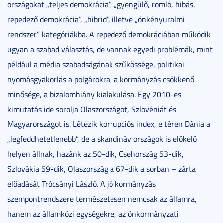
országokat „teljes demokrácia”, „gyengülő, romló, hibás,
repedező demokrácia”, „hibrid”, illetve „önkényuralmi
rendszer” kategóriákba. A repedező demokráciában működik
ugyan a szabad választás, de vannak egyedi problémák, mint
például a média szabadságának szűkössége, politikai
nyomásgyakorlás a polgárokra, a kormányzás csökkenő
minősége, a bizalomhiány kialakulása. Egy 2010-es
kimutatás ide sorolja Olaszországot, Szlovéniát és
Magyarországot is. Létezik korrupciós index, e téren Dánia a
„legfeddhetetlenebb”, de a skandináv országok is előkelő
helyen állnak, hazánk az 50-dik, Csehország 53-dik,
Szlovákia 59-dik, Olaszország a 67-dik a sorban – zárta
előadását Trócsányi László. A jó kormányzás
szempontrendszere természetesen nemcsak az államra,
hanem az államközi egységekre, az önkormányzati