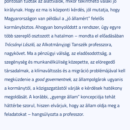
pontosan tudták az alattvalók, mikor tekinthető valaki jó
királynak. Hogy ez ma is központi kérdés, jól mutatja, hogy
Magyarországon van például a „jó államért” felelős
kormánybiztos. Ahogyan bonyolódott a rendszer, úgy egyre
több szereplő osztozott a hatalmon – mondta el előadásában
Trócsányi László
, az Alkotmányjogi Tanszék professzora,
nagykövet. Ma a pénzügyi válság, az eladósodottság, a
szegénység és munkanélküliség közepette, az elöregedő
társadalmak, a klímaváltozás és a migráció problémájával kell
megküzdenie a
good govermentnek
, az állampolgárok ugyanis
a kormánytól, a közigazgatástól várják e kérdések hatékony
megoldását. A korábbi, „gyenge állam” koncepciója tehát
háttérbe szorul, hiszen elvárjuk, hogy az állam oldja meg a
feladatokat – hangsúlyozta a professzor.