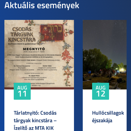
Aktuális események
AUG
AUG
11
12
Tárlatnyitó: Csodás
Hullócsillagok
tárgyak kincstára –
éjszakája
Ízelítő az MTA KIK