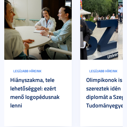
LEGÚJABB HÍREINK
LEGÚJABB HÍREINK
Hiányszakma, tele
Olimpikonok is
lehetőséggel: ezért
szereztek idén
menő logopédusnak
diplomát a Szege
lenni
Tudományegyet