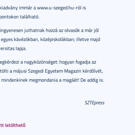
ykiadvány immár a www.u-szeged.hu-ról is
 pontokon található.
ngyenesen juthatnak hozzá az olvasók a már jól
 egyes kávézókban, középiskolákban; illetve majd
rsitas lapja.
egkérdezi a nagyközönséget: hogyan fogadja az
kitölti a májusi Szegedi Egyetem Magazin kérdőívét,
t mindenkinek megmondania a magáét! De addig is:
SZTEpress
itt letölthető