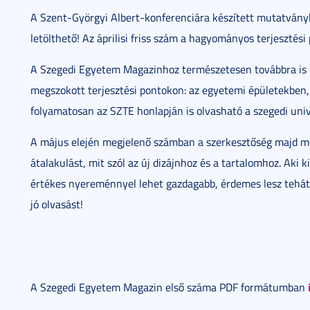
A Szent-Györgyi Albert-konferenciára készített mutatván
letölthető! Az áprilisi friss szám a hagyományos terjesztési
A Szegedi Egyetem Magazinhoz természetesen továbbra is i
megszokott terjesztési pontokon: az egyetemi épületekben,
folyamatosan az SZTE honlapján is olvasható a szegedi unive
A május elején megjelenő számban a szerkesztőség majd m
átalakulást, mit szól az új dizájnhoz és a tartalomhoz. Aki 
értékes nyereménnyel lehet gazdagabb, érdemes lesz tehá
jó olvasást!
A Szegedi Egyetem Magazin első száma PDF formátumban