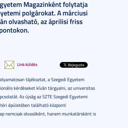
Egyetem Magazinként folytatja
egyetemi polgárokat. A márciusi
olvasható, az áprilisi friss
 pontokon.
Link küldés
olyamatosan tájékoztat, a Szegedi Egyetem
onális kérdéseket kíván tárgyalni, az universitas
pcsolatát. Az újság az SZTE Szegedi Egyetemi
éri épületében található központi
s lap nemcsak olvasóként, hanem munkatársként is