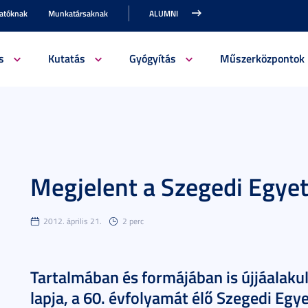
gatóknak
Munkatársaknak
ALUMNI
s
Kutatás
Gyógyítás
Műszerközpontok
Megjelent a Szegedi Egy
2012. április 21.
2 perc
Tartalmában és formájában is újjáalak
lapja, a 60. évfolyamát élő Szegedi Egy