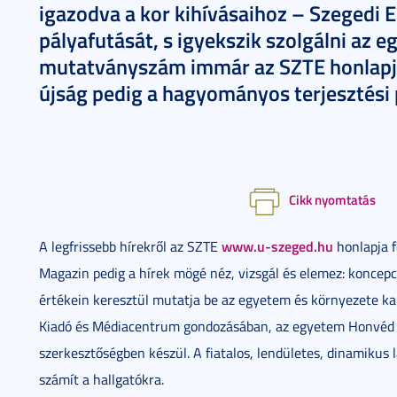
igazodva a kor kihívásaihoz – Szegedi 
pályafutását, s igyekszik szolgálni az 
mutatványszám immár az SZTE honlapján 
újság pedig a hagyományos terjesztési
Cikk nyomtatás
www.u-szeged.hu
A legfrissebb hírekről az SZTE
honlapja f
Magazin pedig a hírek mögé néz, vizsgál és elemez: koncepci
értékein keresztül mutatja be az egyetem és környezete ka
Kiadó és Médiacentrum gondozásában, az egyetem Honvéd t
szerkesztőségben készül. A fiatalos, lendületes, dinamiku
számít a hallgatókra.