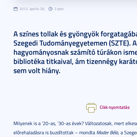
2012. április 26.
2 perc
A színes tollak és gyöngyök forgatagában
Szegedi Tudományegyetemen (SZTE). A
hagyományosnak számító túrákon isme
bibliotéka titkaival, ám tizennégy kar
sem volt hiány.
Cikk nyomtatás
Milyenek is a ’20-as, ’30-as évek? Változatosak, mert elke
előrehaladásra is buzdítottak – mondta
Mader Béla
, a Szeg