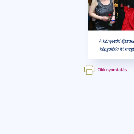
A könyvtári éjszak
képgaléria itt meg
Cikk nyomtatás