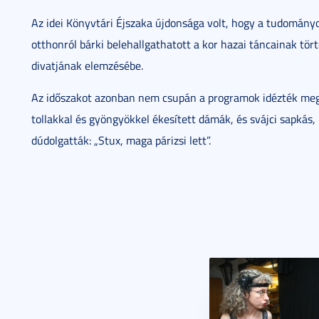
Az idei Könyvtári Éjszaka újdonsága volt, hogy a tudományo
otthonról bárki belehallgathatott a kor hazai táncainak tört
divatjának elemzésébe.
Az időszakot azonban nem csupán a programok idézték meg. A
tollakkal és gyöngyökkel ékesített dámák, és svájci sapkás,
dúdolgatták: „Stux, maga párizsi lett”.