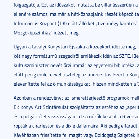
főigazgatója. Ezt az időszakot mutatta be villanásszerűen a 
ellenére számos, ma már a hétköznapjaink részét képező ta
Információs Központ (TIK) előtt álló két „tizennégy karátos”
Mozgóképszínház” idézett meg.
Ugyan a tavalyi Könyvtári Éjszaka a középkort idézte meg, 
két nagy formátumú szegediről emlékezik idén az SZTE. Kle
kultuszminiszter nevét őrzi immár az egyetemi bibliotéka, a
előtt pedig emlékévvel tiszteleg az universitas. Ezért a Köny
elevenítette fel az ő munkásságukat, hiszen mindketten a
Azonban a rendezvényt az ismeretterjesztő programok mell
EK Könyv Art Színtársulat szolgáltatta az estéhez az „aperi
és a polgári élet visszásságain, de a nézők később a Rivers
ropták a charleston és a dixie dallamaira. Aki pedig elfárad
Kávéházban frissítette fel magát vagy Boldogság Szigetek K