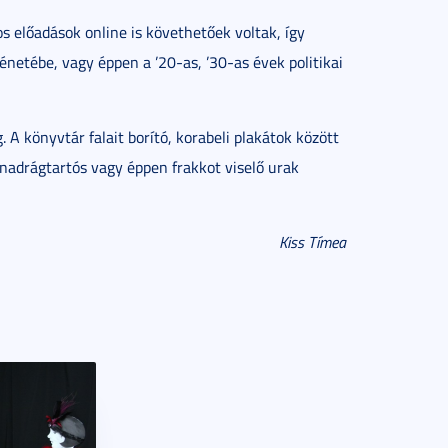
s előadások online is követhetőek voltak, így
énetébe, vagy éppen a ’20-as, ’30-as évek politikai
 könyvtár falait borító, korabeli plakátok között
 nadrágtartós vagy éppen frakkot viselő urak
Kiss Tímea