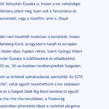
VII. Könyvtári Éjszaka is, hiszen a kor nehézségei
lálmány jelent meg. Ilyen volt a Tanulmányi és
 automobil, vagy a mozifilm, amit a „Royal
idén nem követték lineárisan a tematikát, hiszen
belsberg Kúnó, az egyszerre hazafi és européer
 Nobel-díjas, hajdani rektor, Szent-Györgyi Albert
vtári Éjszaka is kiállításokkal és előadásokkal
 ’20-as, ’30-as években tevékenykedtek Szegeden.
ett az önfeledt szórakozásnak szentelték. Az SZTE
tifet”, velük együtt nevethettünk a kor szokásain
ide és a Szegedi Deák Big Band zenekarral együtt
t a cha-cha-cha tanulásban, a Tiszavirág
aszinóban pihentette lábait a roulettet pörgetve.