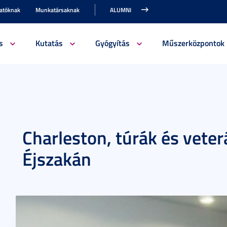
gatóknak
Munkatársaknak
ALUMNI
s
Kutatás
Gyógyítás
Műszerközpontok
Charleston, túrák és veter
Éjszakán