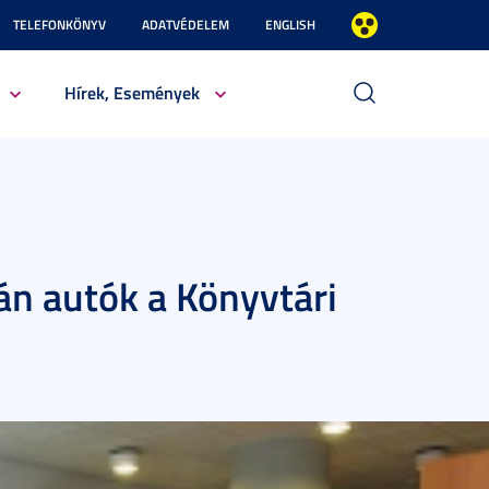
TELEFONKÖNYV
ADATVÉDELEM
ENGLISH
Hírek, Események
án autók a Könyvtári