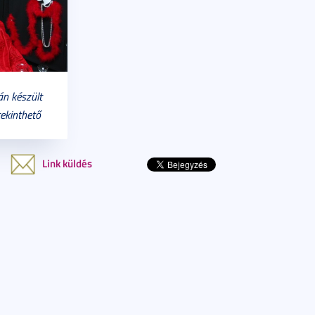
án készült
tekinthető
Link küldés