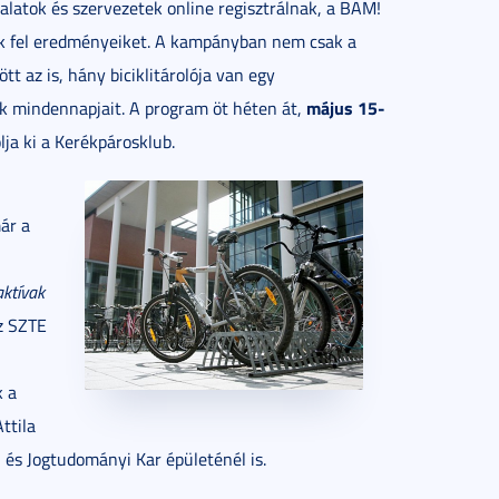
lalatok és szervezetek online regisztrálnak, a BAM!
ik fel eredményeiket. A kampányban nem csak a
t az is, hány biciklitárolója van egy
május 15-
k mindennapjait. A program öt héten át,
lja ki a Kerékpárosklub.
ár a
aktívak
az SZTE
k a
ttila
és Jogtudományi Kar épületénél is.