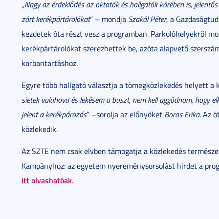
„
Nagy az érdeklődés az oktatók és hallgatók körében is, jelentős s
zárt kerékpártárolókat
” – mondja
Szakál Péter
, a Gazdaságtud
kezdetek óta részt vesz a programban. Parkolóhelyekről mon
kerékpártárolókat szerezhettek be, azóta alapvető szerszámo
karbantartáshoz.
Egyre több hallgató választja a tömegközlekedés helyett a k
sietek valahova és lekésem a buszt, nem kell aggódnom, hogy elk
jelent a kerékpározás
” –sorolja az előnyöket
Boros Erika
. Az 
közlekedik.
Az SZTE nem csak elvben támogatja a közlekedés természetb
Kampányhoz: az egyetem nyereménysorsolást hirdet a pro
itt olvashatóak.