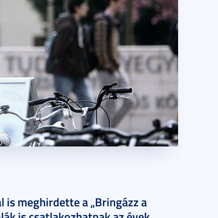
 is meghirdette a „Bringázz a
lák is csatlakozhatnak az évek