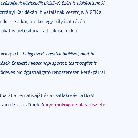
zázalékuk közlekedik biciklivel. Ezért is alakítottunk ki
ományi Kar dékáni hivatalának vezetője. A GTK a
dott le a kar, amikor egy pályázat révén
kat is biztosítanak a bicikliseknek a
erékpárt. „
Főleg azért szeretek biciklizni, mert ha
ések. Emellett mindennapi sportot, testmozgást is
ötödéves biológushallgató rendszeresen kerékpárral
arát alternatíváját és a csatlakozást a BAM!
nyereménysorsolás részletei
gram résztvevőinek. A