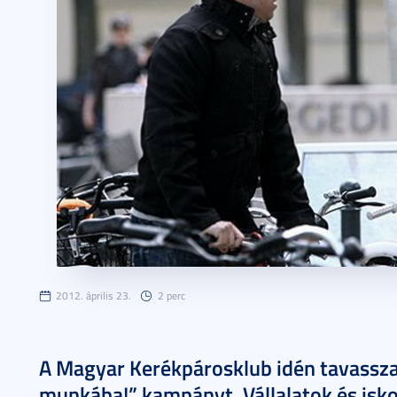
2012. április 23.
2 perc
A Magyar Kerékpárosklub idén tavasszal
munkába!” kampányt. Vállalatok és isko