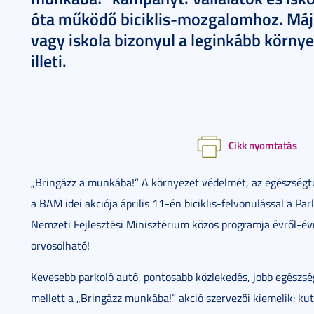
óta működő biciklis-mozgalomhoz. Máju
vagy iskola bizonyul a leginkább körny
illeti.
Cikk nyomtatás
„Bringázz a munkába!” A környezet védelmét, az egészségt
a BAM idei akciója április 11-én biciklis-felvonulással a Pa
Nemzeti Fejlesztési Minisztérium közös programja évről-évre
orvosolható!
Kevesebb parkoló autó, pontosabb közlekedés, jobb egészs
mellett a „Bringázz munkába!” akció szervezői kiemelik: kut