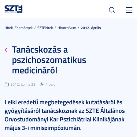
Toggl
navig
Hírek, Események
SZTEhírek
Hírarchívum
2012. Április
Tanácskozás a
pszichoszomatikus
medicináról
2012. április 29.
1 perc
Lelki eredetű megbetegedések kutatásáról és
gyógyításáról tanácskoznak az SZTE Általános
Orvostudományi Kar Pszichiátriai Klinikájának
május 3-i miniszimpóziumán.