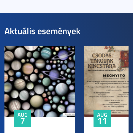
Aktuális események
AUG
AUG
7
11