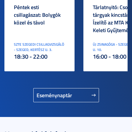
Péntek esti
Tárlatnyitó: Csod
csillagászat: Bolygók
tárgyak kincstára
közel és távol
Ízelítő az MTA KI
Keleti Gyűjtemén
SZTE SZEGEDI CSILLAGVIZSGÁLÓ
ÚJ ZSINAGÓGA - SZEGED,
- SZEGED, KERTÉSZ U. 3.
U. 10.
18:30 - 22:00
16:00 - 18:00
Eseménynaptár