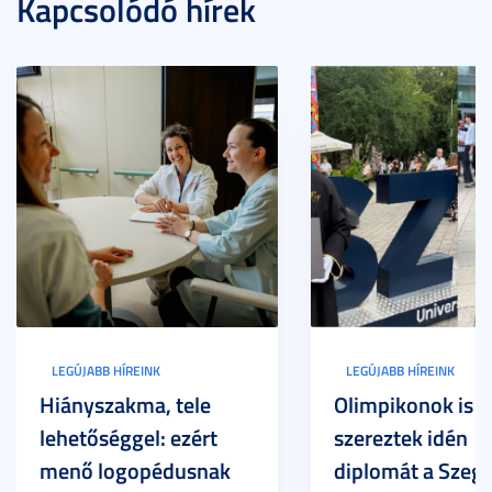
Kapcsolódó hírek
LEGÚJABB HÍREINK
LEGÚJABB HÍREINK
Hiányszakma, tele
Olimpikonok is
lehetőséggel: ezért
szereztek idén
menő logopédusnak
diplomát a Szege