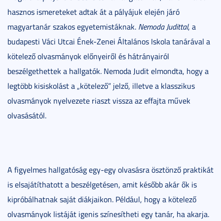
hasznos ismereteket adtak át a pályájuk elején járó
magyartanár szakos egyetemistáknak.
Nemoda Judittal
, a
budapesti Váci Utcai Ének-Zenei Általános Iskola tanárával a
kötelező olvasmányok előnyeiről és hátrányairól
beszélgethettek a hallgatók. Nemoda Judit elmondta, hogy a
legtöbb kisiskolást a „kötelező” jelző, illetve a klasszikus
olvasmányok nyelvezete riaszt vissza az effajta művek
olvasásától.
A figyelmes hallgatóság egy-egy olvasásra ösztönző praktikát
is elsajátíthatott a beszélgetésen, amit később akár ők is
kipróbálhatnak saját diákjaikon. Például, hogy a kötelező
olvasmányok listáját igenis színesítheti egy tanár, ha akarja.