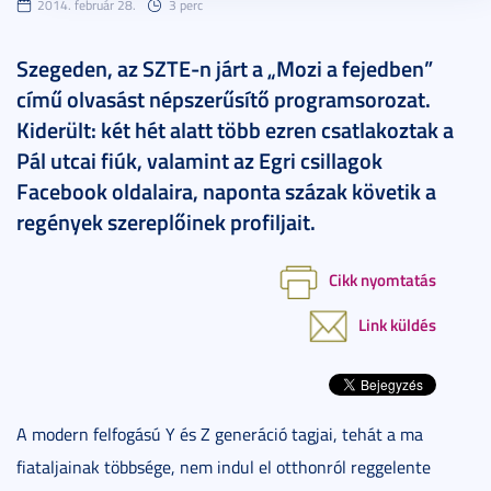
2014. február 28.
3 perc
Szegeden, az SZTE-n járt a „Mozi a fejedben”
című olvasást népszerűsítő programsorozat.
Kiderült: két hét alatt több ezren csatlakoztak a
Pál utcai fiúk, valamint az Egri csillagok
Facebook oldalaira, naponta százak követik a
regények szereplőinek profiljait.
Cikk nyomtatás
Link küldés
A modern felfogású Y és Z generáció tagjai, tehát a ma
fiataljainak többsége, nem indul el otthonról reggelente