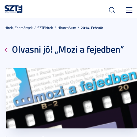
Toggl
navig
Hírek, Események
SZTEhírek
Hírarchívum
2014. Február
Olvasni jó! „Mozi a fejedben”