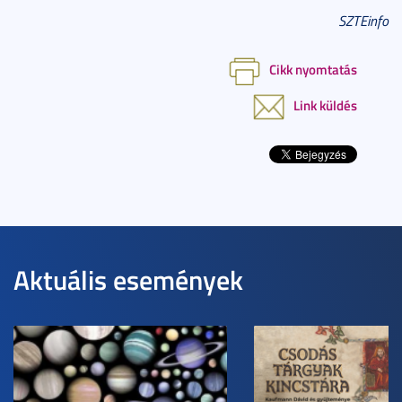
SZTEinfo
Cikk nyomtatás
Link küldés
Aktuális események