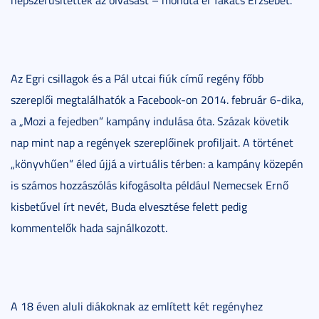
Az Egri csillagok és a Pál utcai fiúk című regény főbb
szereplői megtalálhatók a Facebook-on 2014. február 6-dika,
a „Mozi a fejedben” kampány indulása óta. Százak követik
nap mint nap a regények szereplőinek profiljait. A történet
„könyvhűen” éled újjá a virtuális térben: a kampány közepén
is számos hozzászólás kifogásolta például Nemecsek Ernő
kisbetűvel írt nevét, Buda elvesztése felett pedig
kommentelők hada sajnálkozott.
A 18 éven aluli diákoknak az említett két regényhez