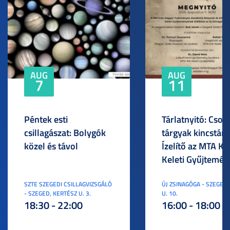
AUG
AUG
7
11
Péntek esti
Tárlatnyitó: Csod
csillagászat: Bolygók
tárgyak kincstára
közel és távol
Ízelítő az MTA KI
Keleti Gyűjtemén
SZTE SZEGEDI CSILLAGVIZSGÁLÓ
ÚJ ZSINAGÓGA - SZEGED,
- SZEGED, KERTÉSZ U. 3.
U. 10.
18:30 - 22:00
16:00 - 18:00