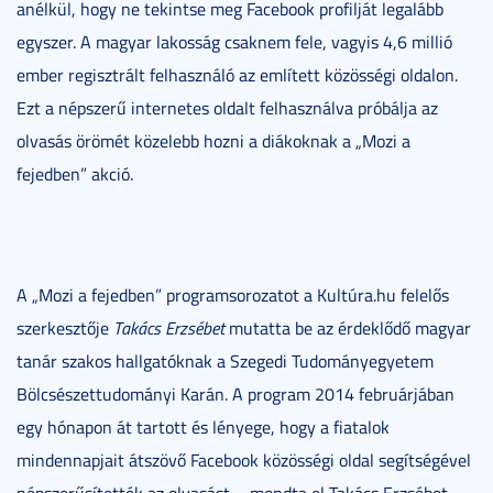
anélkül, hogy ne tekintse meg Facebook profilját legalább
egyszer. A magyar lakosság csaknem fele, vagyis 4,6 millió
ember regisztrált felhasználó az említett közösségi oldalon.
Ezt a népszerű internetes oldalt felhasználva próbálja az
olvasás örömét közelebb hozni a diákoknak a „Mozi a
fejedben” akció.
A „Mozi a fejedben” programsorozatot a Kultúra.hu felelős
szerkesztője
Takács Erzsébet
mutatta be az érdeklődő magyar
tanár szakos hallgatóknak a Szegedi Tudományegyetem
Bölcsészettudományi Karán. A program 2014 februárjában
egy hónapon át tartott és lényege, hogy a fiatalok
mindennapjait átszövő Facebook közösségi oldal segítségével
népszerűsítették az olvasást – mondta el Takács Erzsébet.