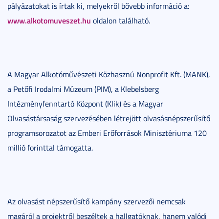
pályázatokat is írtak ki, melyekről bővebb információ a:
www.alkotomuveszet.hu
oldalon található.
A Magyar Alkotóművészeti Közhasznú Nonprofit Kft. (MANK),
a Petőfi Irodalmi Múzeum (PIM), a Klebelsberg
Intézményfenntartó Központ (Klik) és a Magyar
Olvasástársaság szervezésében létrejött olvasásnépszerűsítő
programsorozatot az Emberi Erőforrások Minisztériuma 120
millió forinttal támogatta.
Az olvasást népszerűsítő kampány szervezői nemcsak
magáról a projektről beszéltek a hallgatóknak, hanem valódi