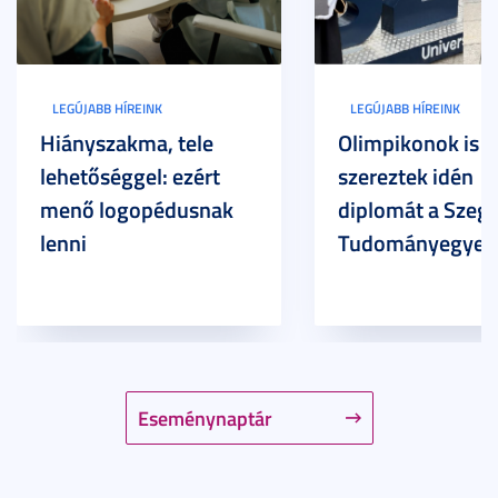
LEGÚJABB HÍREINK
LEGÚJABB HÍREINK
Hiányszakma, tele
Olimpikonok is
lehetőséggel: ezért
szereztek idén
menő logopédusnak
diplomát a Szege
lenni
Tudományegyet
Eseménynaptár