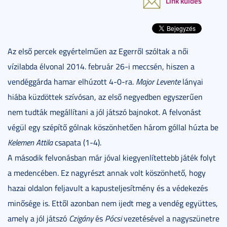
Link küldés
Az első percek egyértelműen az Egerről szóltak a női
vízilabda élvonal 2014. február 26-i meccsén, hiszen a
vendéggárda hamar elhúzott 4-0-ra.
Major Levente
lányai
hiába küzdöttek szívósan, az első negyedben egyszerűen
nem tudták megállítani a jól játszó bajnokot. A felvonást
végül egy szépítő gólnak köszönhetően három góllal húzta be
Kelemen Attila
csapata (1-4).
A második felvonásban már jóval kiegyenlítettebb játék folyt
a medencében. Ez nagyrészt annak volt köszönhető, hogy
hazai oldalon feljavult a kapusteljesítmény és a védekezés
minősége is. Ettől azonban nem ijedt meg a vendég együttes,
amely a jól játszó
Czigány
és
Pócsi
vezetésével a nagyszünetre