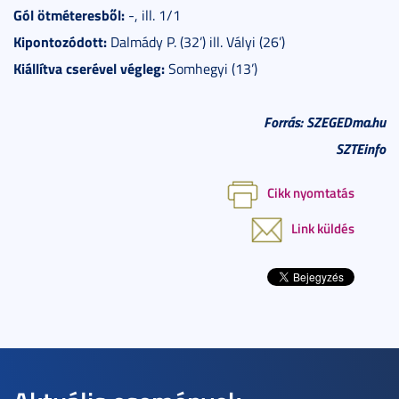
Gól ötméteresből:
-, ill. 1/1
Kipontozódott:
Dalmády P. (32’) ill. Vályi (26’)
Kiállítva cserével végleg:
Somhegyi (13’)
Forrás: SZEGEDma.hu
SZTEinfo
Cikk nyomtatás
Link küldés