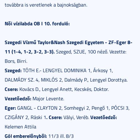
továbbra is veretlenek a bajnokságban.
Női vízilabda OB I 10. forduló:
Szegedi Vízmű Taylor&Nash Szegedi Egyetem - ZF-Eger 8-
11 (1-4, 1-2, 3-2, 3-3).
Szeged, SZUE, 100 néző. Vezette:
Bors, Birri.
Szeged:
TÓTH E.- LENGYEL DOMINIKA 1, Árkosy 1,
DALMÁDY SZ. 4, MIKLÓS 2, Dalmády P., Lengyel Dorottya.
Csere:
Kovács D., Lengyel Anett, Kecskés, Doktor.
Vezetőedző:
Major Levente.
Eger:
GANGL - CLAYTON 2, Somhegyi 2, Pengő 1, PÓCSI 3,
. Csere:
Vezetőedző:
CZIGÁNY 2, Ráski 1
Vályi, Veréb.
Kelemen Attila
Gól emberelőnyből:
11/3 ill. 8/3