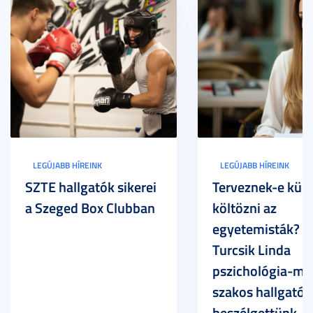
LEGÚJABB HÍREINK
LEGÚJABB HÍREINK
SZTE hallgatók sikerei
Terveznek-e külf
a Szeged Box Clubban
költözni az
egyetemisták? –
Turcsik Linda
pszichológia-ma
szakos hallgatóv
beszélgettünk