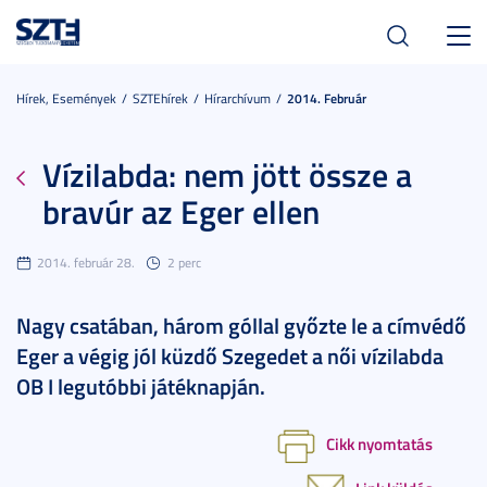
Toggl
navig
Hírek, Események
SZTEhírek
Hírarchívum
2014. Február
Vízilabda: nem jött össze a
bravúr az Eger ellen
2014. február 28.
2 perc
Nagy csatában, három góllal győzte le a címvédő
Eger a végig jól küzdő Szegedet a női vízilabda
OB I legutóbbi játéknapján.
Cikk nyomtatás