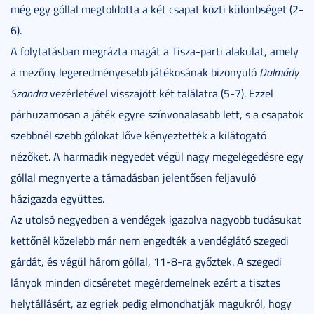
még egy góllal megtoldotta a két csapat közti különbséget (2-
6).
A folytatásban megrázta magát a Tisza-parti alakulat, amely
a mezőny legeredményesebb játékosának bizonyuló
Dalmády
Szandra
vezérletével visszajött két találatra (5-7). Ezzel
párhuzamosan a játék egyre színvonalasabb lett, s a csapatok
szebbnél szebb gólokat lőve kényeztették a kilátogató
nézőket. A harmadik negyedet végül nagy megelégedésre egy
góllal megnyerte a támadásban jelentősen feljavuló
házigazda együttes.
Az utolsó negyedben a vendégek igazolva nagyobb tudásukat
kettőnél közelebb már nem engedték a vendéglátó szegedi
gárdát, és végül három góllal, 11-8-ra győztek. A szegedi
lányok minden dicséretet megérdemelnek ezért a tisztes
helytállásért, az egriek pedig elmondhatják magukról, hogy