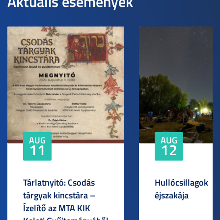
Aktuális események
AUG
AUG
11
12
Tárlatnyitó: Csodás
Hullócsillagok
tárgyak kincstára –
éjszakája
Ízelítő az MTA KIK