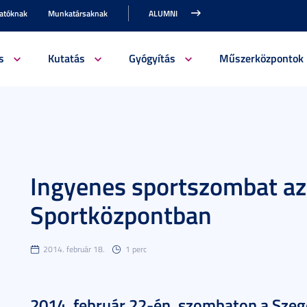
gatóknak
Munkatársaknak
ALUMNI
s
Kutatás
Gyógyítás
Műszerközpontok
Ingyenes sportszombat a
Sportközpontban
2014. február 18.
1 perc
2014. február 22-én, szombaton a Sze