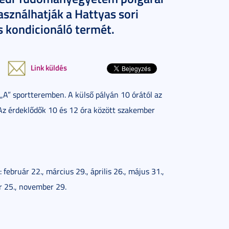
asználhatják a Hattyas sori
s kondicionáló termét.
Link küldés
 „A” sportteremben. A külső pályán 10 órától az
. Az érdeklődők 10 és 12 óra között szakember
ebruár 22., március 29., április 26., május 31.,
er 25., november 29.