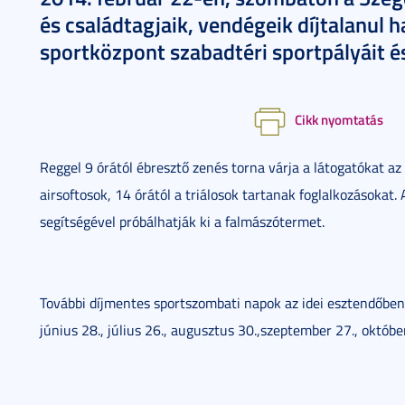
és családtagjaik, vendégeik díjtalanul h
sportközpont szabadtéri sportpályáit é
Cikk nyomtatás
Reggel 9 órától ébresztő zenés torna várja a látogatókat az
airsoftosok, 14 órától a triálosok tartanak foglalkozásokat
segítségével próbálhatják ki a falmászótermet.
További díjmentes sportszombati napok az idei esztendőben: f
június 28., július 26., augusztus 30.,szeptember 27., októb