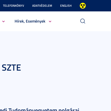
TELEFONKÖNYV
ADATVÉDELEM
ENGLISH
Hírek, Események
z SZTE
gedi Tudományegyetem polgárai