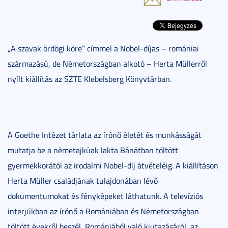
„A szavak ördögi köre” címmel a Nobel-díjas – romániai
származású, de Németországban alkotó – Herta Müllerről
nyílt kiállítás az SZTE Klebelsberg Könyvtárban.
A Goethe Intézet tárlata az írónő életét és munkásságát
mutatja be a németajkúak lakta Bánátban töltött
gyermekkorától az irodalmi Nobel-díj átvételéig. A kiállításon
Herta Müller családjának tulajdonában lévő
dokumentumokat és fényképeket láthatunk. A televíziós
interjúkban az írónő a Romániában és Németországban
töltött évekről beszél, Romániából való kiutazásáról, az