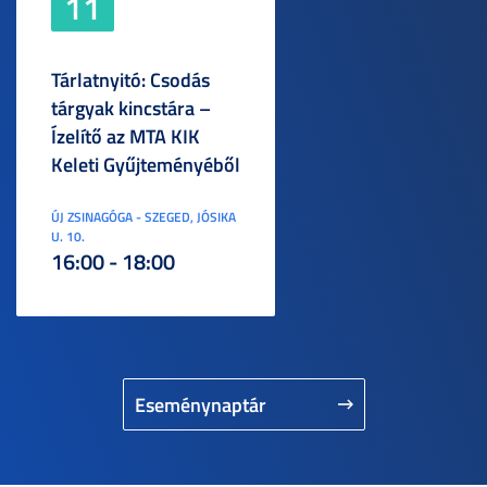
11
Tárlatnyitó: Csodás
tárgyak kincstára –
Ízelítő az MTA KIK
Keleti Gyűjteményéből
ÚJ ZSINAGÓGA - SZEGED, JÓSIKA
U. 10.
16:00 - 18:00
Eseménynaptár