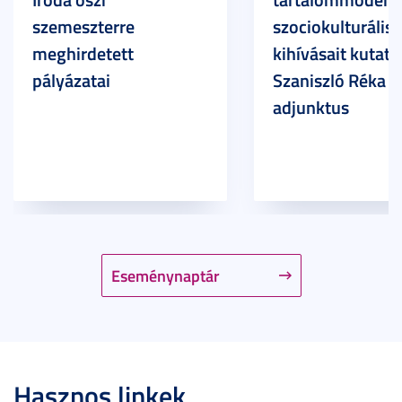
szemeszterre
szociokulturális
meghirdetett
kihívásait kutatja
pályázatai
Szaniszló Réka Br
adjunktus
Eseménynaptár
Hasznos linkek