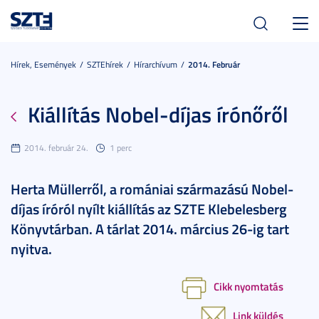
Toggl
navig
Hírek, Események
SZTEhírek
Hírarchívum
2014. Február
Kiállítás Nobel-díjas írónőről
2014. február 24.
1 perc
Herta Müllerről, a romániai származású Nobel-
díjas íróról nyílt kiállítás az SZTE Klebelesberg
Könyvtárban. A tárlat 2014. március 26-ig tart
nyitva.
Cikk nyomtatás
Link küldés