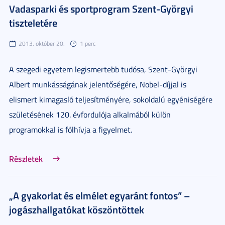
Vadasparki és sportprogram Szent-Györgyi
tiszteletére
2013. október 20.
1 perc
A szegedi egyetem legismertebb tudósa, Szent-Györgyi
Albert munkásságának jelentőségére, Nobel-díjjal is
elismert kimagasló teljesítményére, sokoldalú egyéniségére
születésének 120. évfordulója alkalmából külön
programokkal is fölhívja a figyelmet.
Részletek
„A gyakorlat és elmélet egyaránt fontos” –
jogászhallgatókat köszöntöttek