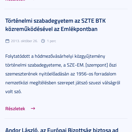
Történelmi szabadegyetem az SZTE BTK
közreműködésével az Emlékpontban
2013. október 26.
1 perc
Folytatódott a hódmezővásárhelyi közgyűjtemény
történelmi szabadegyeteme, a SZE-EM. [szempont] őszi
szemeszterének nyitóelőadásán az 1956-os forradalom
nemzetközi megítélésben szerepet játszó szuezi válságról
volt szó.
Részletek
Andor László, az Európai Bizottság biztosa ad