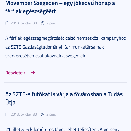
Movember Szegeden – egy jókedvű hónap a
férfiak egészségéért
2013. október 30.
2 perc
A férfiak egészségmegőrzését célzó nemzetközi kampányhoz
az SZTE Gazdaságtudományi Kar munkatársainak
szervezésében csatlakoznak a szegediek.
Részletek
Az SZTE-s futókat is várja a fővárosban a Tudás
Útja
2013. október 30.
2 perc
21, illetve 6 kilométeres távot lehet teljesíteni. A verseny