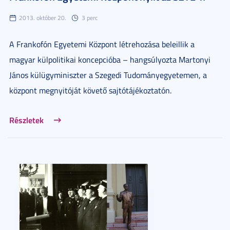
2013. október 20.
3 perc
A Frankofón Egyetemi Központ létrehozása beleillik a
magyar külpolitikai koncepcióba – hangsúlyozta Martonyi
János külügyminiszter a Szegedi Tudományegyetemen, a
központ megnyitóját követő sajtótájékoztatón.
Részletek