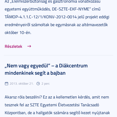
Az „Élelmiszerbiztonság és gasztronómia vonatkozású
egyetemi együttműködés, DE-SZTE-EKF-NYME” című
TÁMOP-4.1.1.C-12/1/KONV-2012-0014 jelű projekt eddigi
eredményeiről számoltak be egymásnak az altémavezetők
október 10-én.
Részletek
„Nem vagy egyedül” – a Diákcentrum
mindenkinek segít a bajban
2013. október 21.
2 perc
Akarsz róla beszélni? Ez az a kellemetlen kérdés, amit nem
tesznek fel az SZTE Egyetemi Életvezetési Tanácsadó
Központban, de a hallgatók számára segítő kezet nyújtanak