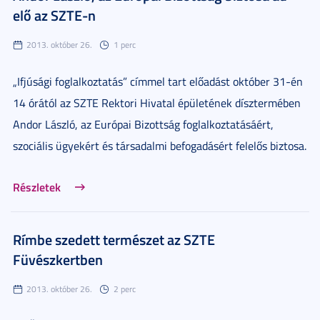
elő az SZTE-n
2013. október 26.
1 perc
„Ifjúsági foglalkoztatás” címmel tart előadást október 31-én
14 órától az SZTE Rektori Hivatal épületének dísztermében
Andor László, az Európai Bizottság foglalkoztatásáért,
szociális ügyekért és társadalmi befogadásért felelős biztosa.
Részletek
Rímbe szedett természet az SZTE
Füvészkertben
2013. október 26.
2 perc