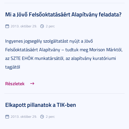
Mi a Jövő Felsőoktatásáért Alapítvány feladata?
2013. október 29.
2 perc
Ingyenes jogsegély szolgáltatást nyújt a Jövő
Felsőoktatásáért Alapítvány – tudtuk meg Morison Márktól,
az SZTE EHÖK munkatársától, az alapítvány kuratóriumi
tagjától
Részletek
Elkapott pillanatok a TIK-ben
2013. október 29.
2 perc