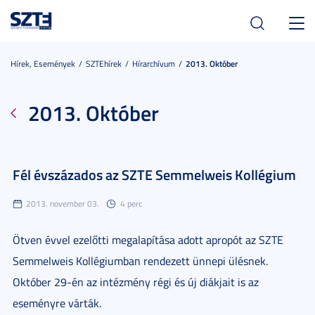
Toggl
navig
Hírek, Események
SZTEhírek
Hírarchívum
2013. Október
2013. Október
Fél évszázados az SZTE Semmelweis Kollégium
2013. november 03.
4 perc
Ötven évvel ezelőtti megalapítása adott apropót az SZTE
Semmelweis Kollégiumban rendezett ünnepi ülésnek.
Október 29-én az intézmény régi és új diákjait is az
eseményre várták.