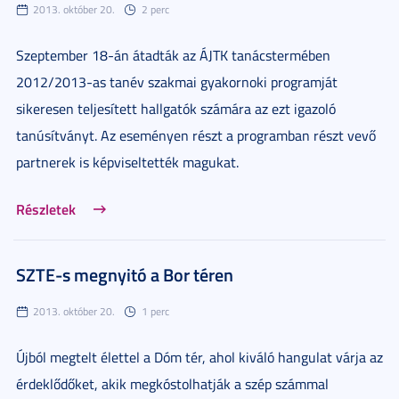
2013. október 20.
2 perc
Szeptember 18-án átadták az ÁJTK tanácstermében
2012/2013-as tanév szakmai gyakornoki programját
sikeresen teljesített hallgatók számára az ezt igazoló
tanúsítványt. Az eseményen részt a programban részt vevő
partnerek is képviseltették magukat.
Részletek
SZTE-s megnyitó a Bor téren
2013. október 20.
1 perc
Újból megtelt élettel a Dóm tér, ahol kiváló hangulat várja az
érdeklődőket, akik megkóstolhatják a szép számmal