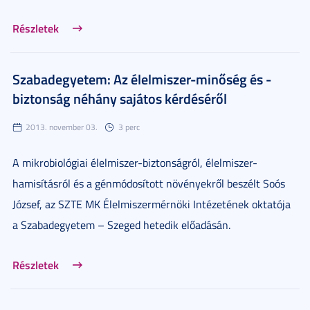
Részletek
Szabadegyetem: Az élelmiszer-minőség és -
biztonság néhány sajátos kérdéséről
2013. november 03.
3 perc
A mikrobiológiai élelmiszer-biztonságról, élelmiszer-
hamisításról és a génmódosított növényekről beszélt Soós
József, az SZTE MK Élelmiszermérnöki Intézetének oktatója
a Szabadegyetem – Szeged hetedik előadásán.
Részletek