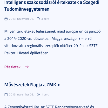
Intelligens szakosodásról értekeztek a Szegedi
Tudományegyetemen
2013. november 03.
3 perc
Milyen területeket fejlesszenek majd európai uniós pénzből
a 2014-2020-as időszakban Magyarországon? – erről
vitatkoztak a regionális szereplők október 29-én az SZTE
Rektori Hivatal épületében.
Részletek
Művészetek Napja a ZMK-n
2013. november 03.
1 perc
A Zeneművészeti Kar, az SZTE Rendezvényszervező és