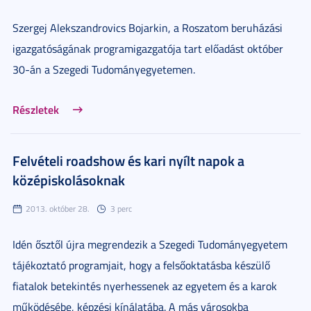
Szergej Alekszandrovics Bojarkin, a Roszatom beruházási
igazgatóságának programigazgatója tart előadást október
30-án a Szegedi Tudományegyetemen.
Részletek
Felvételi roadshow és kari nyílt napok a
középiskolásoknak
2013. október 28.
3 perc
Idén ősztől újra megrendezik a Szegedi Tudományegyetem
tájékoztató programjait, hogy a felsőoktatásba készülő
fiatalok betekintés nyerhessenek az egyetem és a karok
működésébe, képzési kínálatába. A más városokba