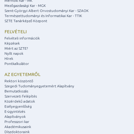
Mérnöki Kar - MK
Mezőgazdasági Kar - MGK
Szent-Györgyi Albert Orvostudományi Kar - SZAOK
Természettudományi és Informatikai Kar - TTIK
SZTE Tanárképző Központ
FELVÉTELI
Felvételi információk
Képzések
Miért az SZTE?
Nyílt napok
Hírek
Pontkalkulátor
AZ EGYETEMRŐL
Rektori köszöntő
Szegedi Tudományegyetemért Alapítvány
Bemutatkozás
Szervezeti felépítés
Közérdekű adatok
Esélyegyenlőség
E-ügyintézés
Alapítványok
Professzori kar
Akadémikusaink
Díszdoktoraink