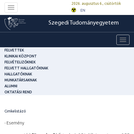
2026. augusztus 6., csütörtök
Toggle
EN
navigation
Szegedi Tudományegyetem
Toggl
navig
FELVETTEK
KLINIKAI KÖZPONT
FELVÉTELIZŐKNEK
FELVETT HALLGATÓKNAK
HALLGATÓKNAK
MUNKATÁRSAKNAK
ALUMNI
OKTATÁSI REND
Cimkelistázó
- Esemény