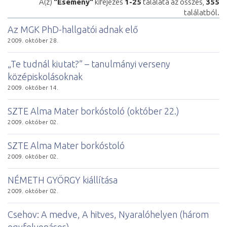
A(z)
"Esemény"
kifejezés
1-25
találata az összes,
355
találatból.
Az MGK PhD-hallgatói adnak elő
2009. október 28.
„Te tudnál kiutat?” – tanulmányi verseny
középiskolásoknak
2009. október 14.
SZTE Alma Mater borkóstoló (október 22.)
2009. október 02.
SZTE Alma Mater borkóstoló
2009. október 02.
NÉMETH GYÖRGY kiállítása
2009. október 02.
Csehov: A medve, A hitves, Nyaralóhelyen (három
egyfelvonásos)