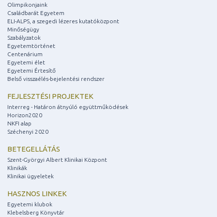
Olimpikonjaink
Családbarát Egyetem
ELI-ALPS, a szegedi lézeres kutatóközpont
Minőségügy
Szabályzatok
Egyetemtörténet
Centenárium
Egyetemi élet
Egyetemi Értesítő
Belső visszaélés-bejelentési rendszer
FEJLESZTÉSI PROJEKTEK
Interreg - Határon átnyúló együttműködések
Horizon2020
NKFI alap
Széchenyi 2020
BETEGELLÁTÁS
Szent-Györgyi Albert Klinikai Központ
Klinikák
Klinikai ügyeletek
HASZNOS LINKEK
Egyetemi klubok
Klebelsberg Könyvtár