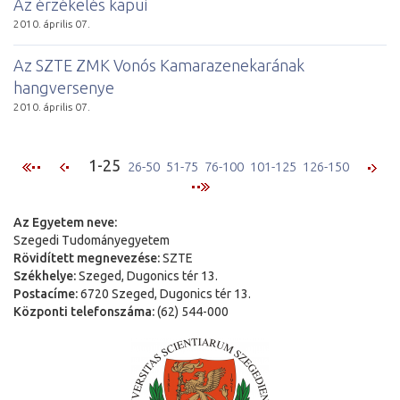
Az érzékelés kapui
2010. április 07.
Az SZTE ZMK Vonós Kamarazenekarának
hangversenye
2010. április 07.
1-25
26-50
51-75
76-100
101-125
126-150
Az Egyetem neve:
Szegedi Tudományegyetem
Rövidített megnevezése:
SZTE
Székhelye:
Szeged, Dugonics tér 13.
Postacíme:
6720 Szeged, Dugonics tér 13.
Központi telefonszáma:
(62) 544-000