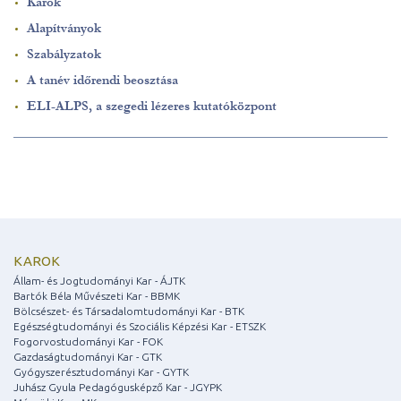
Karok
Alapítványok
Szabályzatok
A tanév időrendi beosztása
ELI-ALPS, a szegedi lézeres kutatóközpont
KAROK
Állam- és Jogtudományi Kar - ÁJTK
Bartók Béla Művészeti Kar - BBMK
Bölcsészet- és Társadalomtudományi Kar - BTK
Egészségtudományi és Szociális Képzési Kar - ETSZK
Fogorvostudományi Kar - FOK
Gazdaságtudományi Kar - GTK
Gyógyszerésztudományi Kar - GYTK
Juhász Gyula Pedagógusképző Kar - JGYPK