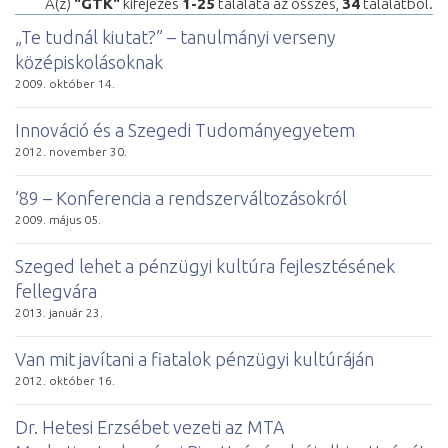
A(z)
"GTK"
kifejezés
1-25
találata az összes,
34
találatból.
„Te tudnál kiutat?” – tanulmányi verseny
középiskolásoknak
2009. október 14.
Innováció és a Szegedi Tudományegyetem
2012. november 30.
’89 – Konferencia a rendszerváltozásokról
2009. május 05.
Szeged lehet a pénzügyi kultúra fejlesztésének
fellegvára
2013. január 23.
Van mit javítani a fiatalok pénzügyi kultúráján
2012. október 16.
Dr. Hetesi Erzsébet vezeti az MTA