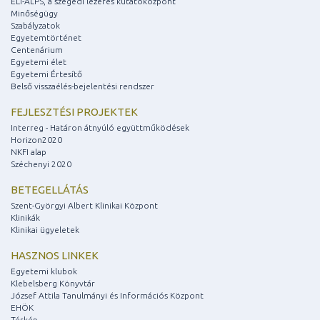
ELI-ALPS, a szegedi lézeres kutatóközpont
Minőségügy
Szabályzatok
Egyetemtörténet
Centenárium
Egyetemi élet
Egyetemi Értesítő
Belső visszaélés-bejelentési rendszer
FEJLESZTÉSI PROJEKTEK
Interreg - Határon átnyúló együttműködések
Horizon2020
NKFI alap
Széchenyi 2020
BETEGELLÁTÁS
Szent-Györgyi Albert Klinikai Központ
Klinikák
Klinikai ügyeletek
HASZNOS LINKEK
Egyetemi klubok
Klebelsberg Könyvtár
József Attila Tanulmányi és Információs Központ
EHÖK
Térkép