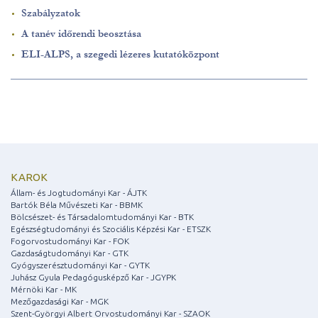
Szabályzatok
A tanév időrendi beosztása
ELI-ALPS, a szegedi lézeres kutatóközpont
KAROK
Állam- és Jogtudományi Kar - ÁJTK
Bartók Béla Művészeti Kar - BBMK
Bölcsészet- és Társadalomtudományi Kar - BTK
Egészségtudományi és Szociális Képzési Kar - ETSZK
Fogorvostudományi Kar - FOK
Gazdaságtudományi Kar - GTK
Gyógyszerésztudományi Kar - GYTK
Juhász Gyula Pedagógusképző Kar - JGYPK
Mérnöki Kar - MK
Mezőgazdasági Kar - MGK
Szent-Györgyi Albert Orvostudományi Kar - SZAOK