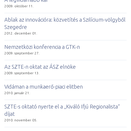
2009. október 11.
Ablak az innovációra: közvetítés a Szilícium-völgyből
Szegedre
2012. december 01.
Nemzetközi konferencia a GTK-n
2009. szeptember 27.
Az SZTE-n ok­tat az ÁSZ el­nö­ke
2009. szeptember 13.
Vi­dá­man a mun­ka­erő-pi­a­ci elitben
2010. január 21.
SZTE-s oktató nyerte el a „Kiváló Ifjú Regionalista”
díjat
2010. november 05.