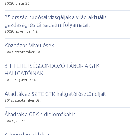
2009. június 26.
35 ország tudósai vizsgálják a világ aktuális
gazdasági és társadalmi folyamatait
2009. november 18.
Közgázos Vitaülések
2009. szeptember 20.
3 T TEHETSÉGGONDOZÓ TÁBOR A GTK
HALLGATÓINAK
2012. augusztus 16.
Átadták az SZTE GTK hallgatói ösztöndíjait
2012. szeptember 08.
Átadták a GTK-s diplomákat is
2009. július 11.
A leg­vi­dá­mabb kar