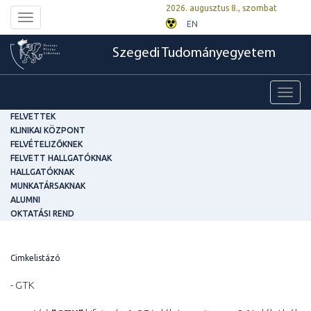
2026. augusztus 8., szombat
Toggle
EN
navigation
Szegedi Tudományegyetem
Toggl
navig
FELVETTEK
KLINIKAI KÖZPONT
FELVÉTELIZŐKNEK
FELVETT HALLGATÓKNAK
HALLGATÓKNAK
MUNKATÁRSAKNAK
ALUMNI
OKTATÁSI REND
Cimkelistázó
- GTK