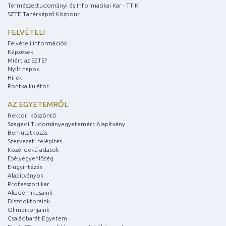
Természettudományi és Informatikai Kar - TTIK
SZTE Tanárképző Központ
FELVÉTELI
Felvételi információk
Képzések
Miért az SZTE?
Nyílt napok
Hírek
Pontkalkulátor
AZ EGYETEMRŐL
Rektori köszöntő
Szegedi Tudományegyetemért Alapítvány
Bemutatkozás
Szervezeti felépítés
Közérdekű adatok
Esélyegyenlőség
E-ügyintézés
Alapítványok
Professzori kar
Akadémikusaink
Díszdoktoraink
Olimpikonjaink
Családbarát Egyetem