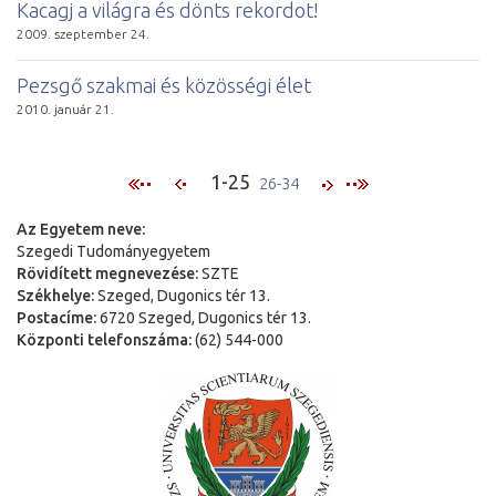
Kacagj a világra és dönts rekordot!
2009. szeptember 24.
Pezs­gő szak­mai és kö­zös­sé­gi élet
2010. január 21.
1-25
26-34
Az Egyetem neve:
Szegedi Tudományegyetem
Rövidített megnevezése:
SZTE
Székhelye:
Szeged, Dugonics tér 13.
Postacíme:
6720 Szeged, Dugonics tér 13.
Központi telefonszáma:
(62) 544-000