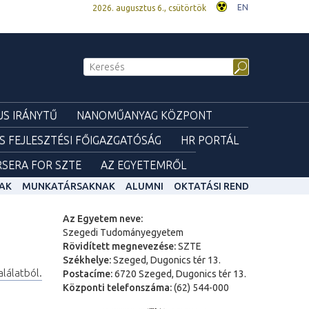
EN
2026. augusztus 6., csütörtök
S IRÁNYTŰ
NANOMŰANYAG KÖZPONT
ÉS FEJLESZTÉSI FŐIGAZGATÓSÁG
HR PORTÁL
SERA FOR SZTE
AZ EGYETEMRŐL
AK
MUNKATÁRSAKNAK
ALUMNI
OKTATÁSI REND
Az Egyetem neve:
Szegedi Tudományegyetem
Rövidített megnevezése:
SZTE
Székhelye:
Szeged, Dugonics tér 13.
alálatból.
Postacíme:
6720 Szeged, Dugonics tér 13.
Központi telefonszáma:
(62) 544-000