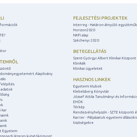
LI
FEJLESZTÉSI PROJEKTEK
információk
Interreg - Határon átnyúló együttmű
Horizon2020
ZTE?
NKFI alap
k
Széchenyi 2020
átor
BETEGELLÁTÁS
Szent-Györgyi Albert Klinikai Központ
ETEMRŐL
Klinikák
szöntő
Klinikai ügyeletek
udományegyetemért Alapítvány
zás
HASZNOS LINKEK
felépítés
Egyetemi klubok
 adatok
Klebelsberg Könyvtár
lőség
József Attila Tanulmányi és Informác
és
EHÖK
ok
Térkép
 kar
Rendezvényhelyszín - SZTE központi é
saink
Karrier - Pályázatok egyetemi állásokr
aink
tisztségekre
aink
át Egyetem
a szegedi lézeres kutatóközpont