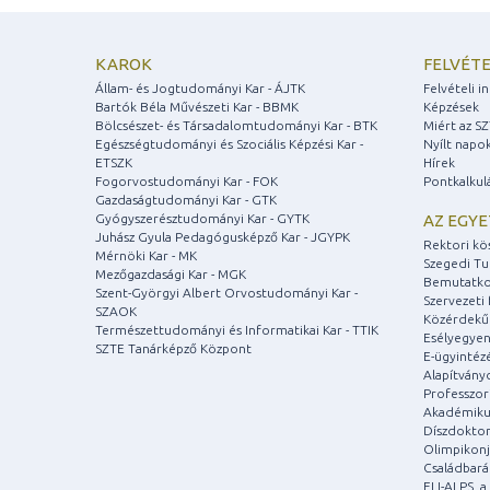
KAROK
FELVÉTE
Állam- és Jogtudományi Kar - ÁJTK
Felvételi 
Bartók Béla Művészeti Kar - BBMK
Képzések
Bölcsészet- és Társadalomtudományi Kar - BTK
Miért az S
Egészségtudományi és Szociális Képzési Kar -
Nyílt napo
ETSZK
Hírek
Fogorvostudományi Kar - FOK
Pontkalkul
Gazdaságtudományi Kar - GTK
Gyógyszerésztudományi Kar - GYTK
AZ EGY
Juhász Gyula Pedagógusképző Kar - JGYPK
Rektori kö
Mérnöki Kar - MK
Szegedi T
Mezőgazdasági Kar - MGK
Bemutatko
Szent-Györgyi Albert Orvostudományi Kar -
Szervezeti 
SZAOK
Közérdekű
Természettudományi és Informatikai Kar - TTIK
Esélyegyen
SZTE Tanárképző Központ
E-ügyintéz
Alapítvány
Professzori
Akadémiku
Díszdoktor
Olimpikonj
Családbar
ELI-ALPS, 