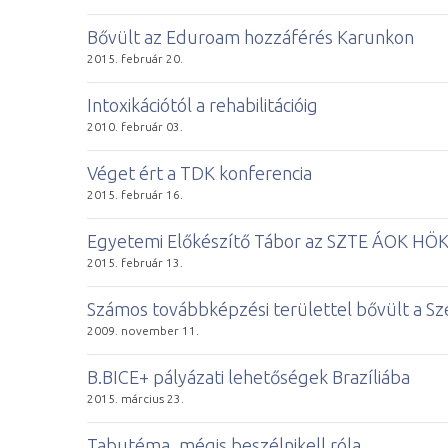
Bővült az Eduroam hozzáférés Karunkon
2015. február 20.
Intoxikációtól a rehabilitációig
2010. február 03.
Véget ért a TDK konferencia
2015. február 16.
Egyetemi Előkészítő Tábor az SZTE ÁOK HÖ
2015. február 13.
Számos továbbképzési területtel bővült a S
2009. november 11.
B.BICE+ pályázati lehetőségek Brazíliába
2015. március 23.
Ta­bu­té­ma, még­is be­szél­nikell ró­la