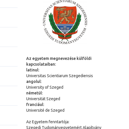
Az egyetem megnevezése külföldi
kapcsolataiban:
latinul:
Universitas Scientiarum Szegediensis
angolul:
University of Szeged
németül:
Universit
ä
t Szeged
franciául:
Université de Szeged
Az Egyetem fenntartója:
Szegedi Tudományegyetemért Alapítvány