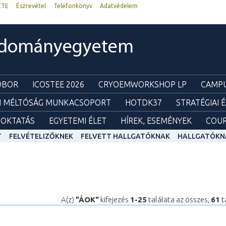
ZTE
Észrevétel
Telefonkönyv
Adatvédelem
udományegyetem
ZOBOR
ICOSTEE 2026
CRYOEMWORKSHOP LP
CAMPU
I MÉLTÓSÁG MUNKACSOPORT
HOTDK37
STRATÉGIAI 
OKTATÁS
EGYETEMI ÉLET
HÍREK, ESEMÉNYEK
COUR
T
FELVÉTELIZŐKNEK
FELVETT HALLGATÓKNAK
HALLGATÓKN
A(z)
"ÁOK"
kifejezés
1-25
találata az összes,
61
t