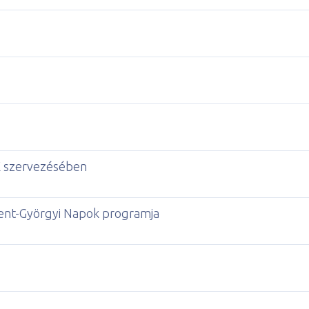
K szervezésében
zent-Györgyi Napok programja