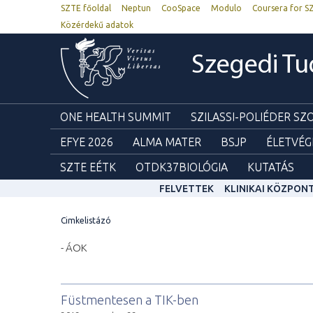
SZTE főoldal
Neptun
CooSpace
Modulo
Coursera for S
Közérdekű adatok
Szegedi T
ONE HEALTH SUMMIT
SZILASSI-POLIÉDER S
EFYE 2026
ALMA MATER
BSJP
ÉLETVÉG
SZTE EÉTK
OTDK37BIOLÓGIA
KUTATÁS
FELVETTEK
KLINIKAI KÖZPON
Cimkelistázó
- ÁOK
Füstmentesen a TIK-ben