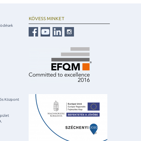
KÖVESS MINKET
ködések
iós Központ
pület
a,