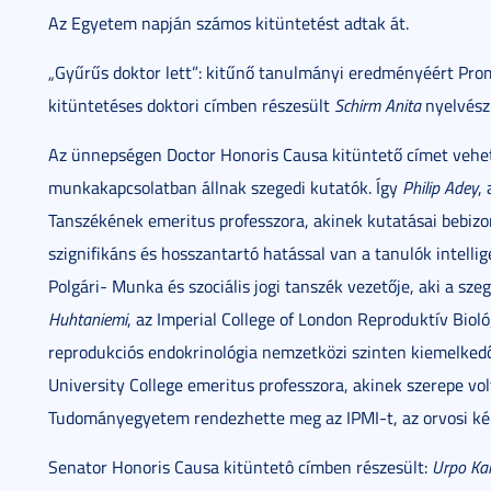
Az Egyetem napján számos kitüntetést adtak át.
„Gyűrűs doktor lett”: kitűnő tanulmányi eredményéért Promo
kitüntetéses doktori címben részesült
Schirm Anita
nyelvész
Az ünnepségen Doctor Honoris Causa kitüntető címet vehete
munkakapcsolatban állnak szegedi kutatók. Így
Philip Adey
,
Tanszékének emeritus professzora, akinek kutatásai bebiz
szignifikáns és hosszantartó hatással van a tanulók intellig
Polgári- Munka és szociális jogi tanszék vezetője, aki a sz
Huhtaniemi
, az Imperial College of London Reproduktív Bioló
reprodukciós endokrinológia nemzetközi szinten kiemelked
University College emeritus professzora, akinek szerepe vo
Tudományegyetem rendezhette meg az IPMI-t, az orvosi kép
Senator Honoris Causa kitüntetô címben részesült:
Urpo Kale