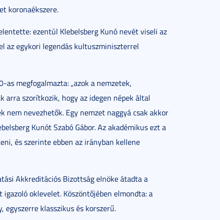
zet koronaékszere.
entette: ezentúl Klebelsberg Kunó nevét viseli az
el az egykori legendás kultuszminiszterrel
20-as megfogalmazta: „azok a nemzetek,
ak arra szorítkozik, hogy az idegen népek által
nek nem nevezhetők. Egy nemzet naggyá csak akkor
Klebelsberg Kunót Szabó Gábor. Az akadémikus ezt a
eni, és szerinte ebben az irányban kellene
tási Akkreditációs Bizottság elnöke átadta a
 igazoló oklevelet. Köszöntőjében elmondta: a
egyszerre klasszikus és korszerű.