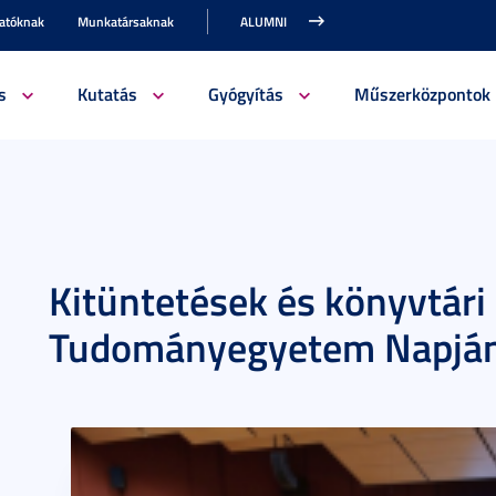
gatóknak
Munkatársaknak
ALUMNI
s
Kutatás
Gyógyítás
Műszerközpontok
Kitüntetések és könyvtári
Tudományegyetem Napjá