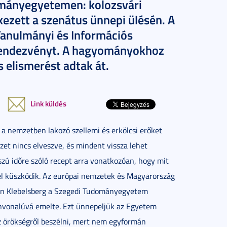
ományegyetemen: kolozsvári
kezett a szenátus ünnepi ülésén. A
 Tanulmányi és Információs
rendezvényt. A hagyományokhoz
 elismerést adtak át.
Link küldés
a nemzetben lakozó szellemi és erkölcsi erőket
et nincs elveszve, és mindent vissza lehet
szú időre szóló recept arra vonatkozóan, hogy mit
el küszködik. Az európai nemzetek és Magyarország
ntén Klebelsberg a Szegedi Tudományegyetem
nvonalúvá emelte. Ezt ünnepeljük az Egyetem
 az örökségről beszélni, mert nem egyformán