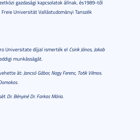
közi gazdasági kapcsolatok állnak, és1989-től
i Freie Universität Vallástudományi Tanszék
 Universitate díjjal ismerték el
Csirik János, Jakab
eddigi munkásságát.
vehette át:
Jancsó Gábor, Nagy Ferenc, Totik Vilmos
.
Domokos
.
sét
Dr. Bényiné Dr. Farkas Mária
.