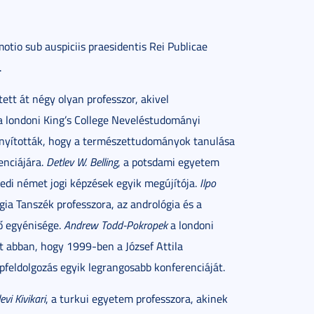
tio sub auspiciis praesidentis Rei Publicae
.
tt át négy olyan professzor, akivel
 a londoni King’s College Neveléstudományi
onyították, hogy a természettudományok tanulása
enciájára.
Detlev W. Belling
, a potsdami egyetem
egedi német jogi képzések egyik megújítója.
Ilpo
gia Tanszék professzora, az andrológia és a
ő egyénisége.
Andrew Todd-Pokropek
a londoni
lt abban, hogy 1999-ben a József Attila
feldolgozás egyik legrangosabb konferenciáját.
vi Kivikari
, a turkui egyetem professzora, akinek