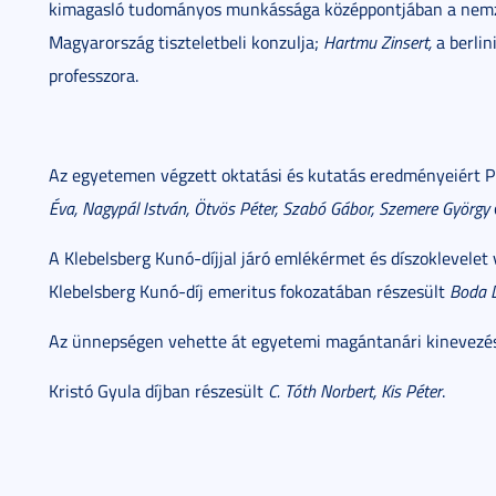
kimagasló tudományos munkássága középpontjában a nemzet
Magyarország tiszteletbeli konzulja;
Hartmu Zinsert,
a berlin
professzora.
Az egyetemen végzett oktatási és kutatás eredményeiért Pro
Éva, Nagypál István, Ötvös Péter, Szabó Gábor, Szemere György
A Klebelsberg Kunó-díjjal járó emlékérmet és díszoklevelet 
Klebelsberg Kunó-díj emeritus fokozatában részesült
Boda 
Az ünnepségen vehette át egyetemi magántanári kinevezé
Kristó Gyula díjban részesült
C. Tóth Norbert, Kis Péter
.