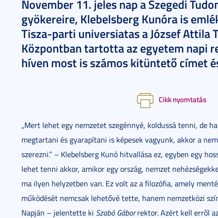
November 11. jeles nap a Szegedi Tud
gyökereire, Klebelsberg Kunóra is emlé
Tisza-parti universiatas a József Attila
Központban tartotta az egyetem napi 
híven most is számos kitüntető címet és
Cikk nyomtatás
„Mert lehet egy nemzetet szegénnyé, koldussá tenni, de ha 
megtartani és gyarapítani is képesek vagyunk, akkor a nemz
szerezni.” – Klebelsberg Kunó hitvallása ez, egyben egy hos
lehet tenni akkor, amikor egy ország, nemzet nehézségekk
ma ilyen helyzetben van. Ez volt az a filozófia, amely me
működését nemcsak lehetővé tette, hanem nemzetközi szí
Napján – jelentette ki
Szabó Gábor
rektor. Azért kell erről