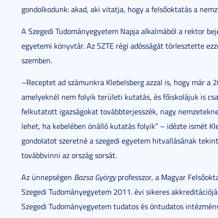
gondolkodunk: akad, aki vitatja, hogy a felsőoktatás a nem
A Szegedi Tudományegyetem Napja alkalmából a rektor bejel
egyetemi könyvtár. Az SZTE régi adósságát törlesztette ezz
szemben.
–Receptet ad számunkra Klebelsberg azzal is, hogy már a 
amelyeknél nem folyik területi kutatás, és főiskolájuk is cs
felkutatott igazságokat továbbterjesszék, nagy nemzetek
lehet, ha kebelében önálló kutatás folyik” – idézte ismét 
gondolatot szeretné a szegedi egyetem hitvallásának tekint
továbbvinni az ország sorsát.
Az ünnepségen
Bazsa György
professzor, a Magyar Felsőokta
Szegedi Tudományegyetem 2011. évi sikeres akkreditációját
Szegedi Tudományegyetem tudatos és öntudatos intézmény, 