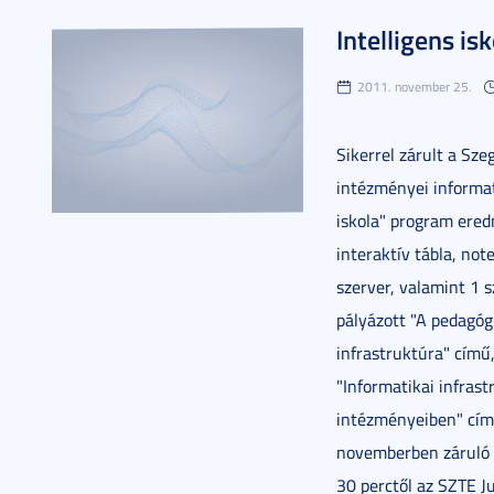
Intelligens is
2011. november 25.
Sikerrel zárult a Sz
intézményei informati
iskola" program ered
interaktív tábla, not
szerver, valamint 1 
pályázott "A pedagóg
infrastruktúra" című
"Informatikai infrast
intézményeiben" címm
novemberben záruló 
30 perctől az SZTE J