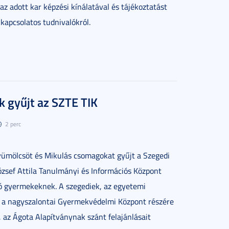
 adott kar képzési kínálatával és tájékoztatást
 kapcsolatos tudnivalókról.
 gyűjt az SZTE TIK
2 perc
gyümölcsöt és Mikulás csomagokat gyűjt a Szegedi
sef Attila Tanulmányi és Információs Központ
ló gyermekeknek. A szegediek, az egyetemi
 a nagyszalontai Gyermekvédelmi Központ részére
 az Ágota Alapítványnak szánt felajánlásait