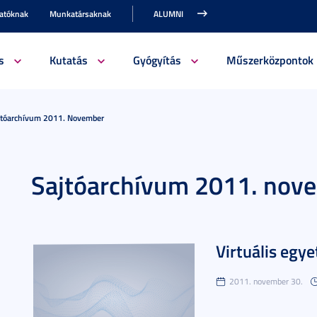
gatóknak
Munkatársaknak
ALUMNI
s
Kutatás
Gyógyítás
Műszerközpontok
jtóarchívum 2011. November
Sajtóarchívum 2011. nov
Virtuális egy
2011. november 30.