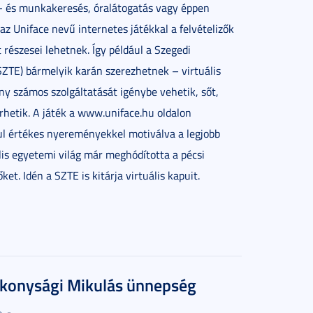
t- és munkakeresés, óralátogatás vagy éppen
az Uniface nevű internetes játékkal a felvételizők
t részesei lehetnek. Így például a Szegedi
TE) bármelyik karán szerezhetnek – virtuális
ny számos szolgáltatását igénybe vehetik, sőt,
hetik. A játék a www.uniface.hu oldalon
l értékes nyereményekkel motiválva a legjobb
ális egyetemi világ már meghódította a pécsi
et. Idén a SZTE is kitárja virtuális kapuit.
ékonysági Mikulás ünnepség