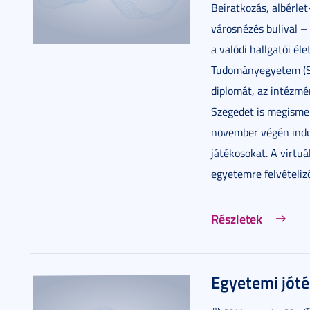
Beiratkozás, albérle
városnézés bulival – 
a valódi hallgatói éle
Tudományegyetem (SZ
diplomát, az intézmé
Szegedet is megismer
november végén indu
játékosokat. A virtu
egyetemre felvételizők
Részletek
Egyetemi jót