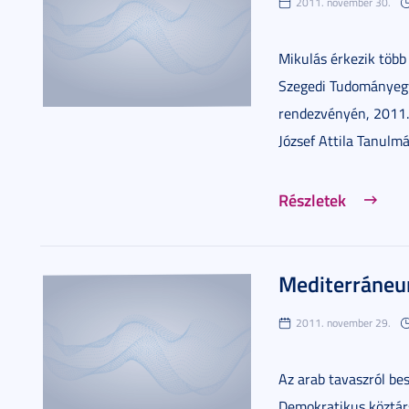
2011. november 30.
Mikulás érkezik több
Szegedi Tudományegy
rendezvényén, 2011.
József Attila Tanulm
Részletek
Mediterráne
2011. november 29.
Az arab tavaszról be
Demokratikus köztár