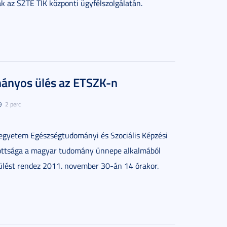
k az SZTE TIK központi ügyfélszolgálatán.
ányos ülés az ETSZK-n
2 perc
gyetem Egészségtudományi és Szociális Képzési
ottsága a magyar tudomány ünnepe alkalmából
lést rendez 2011. november 30-án 14 órakor.