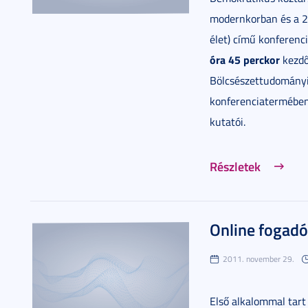
modernkorban és a 20
élet) című konferenc
óra 45 perckor
kezdő
Bölcsészettudományi 
konferenciatermében
kutatói.
Részletek
Online fogadó
2011. november 29.
Első alkalommal tar