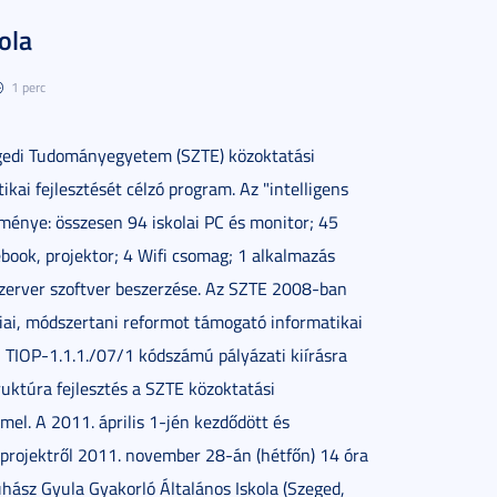
kola
1 perc
egedi Tudományegyetem (SZTE) közoktatási
kai fejlesztését célzó program. Az "intelligens
ménye: összesen 94 iskolai PC és monitor; 45
ebook, projektor; 4 Wifi csomag; 1 alkalmazás
szerver szoftver beszerzése. Az SZTE 2008-ban
iai, módszertani reformot támogató informatikai
, TIOP-1.1.1./07/1 kódszámú pályázati kiírásra
ruktúra fejlesztés a SZTE közoktatási
el. A 2011. április 1-jén kezdődött és
projektről 2011. november 28-án (hétfőn) 14 óra
uhász Gyula Gyakorló Általános Iskola (Szeged,