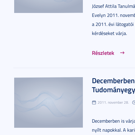
József Attila Tanulm
Evelyn 2011. novembe
a 2011. évi látogató
kérdéseket várja.
Részletek
Decemberben i
Tudományeg
2011. november 28.
Decemberben is várj
nyílt napokkal. A kar