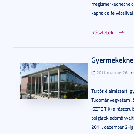
megismerkedhetnek az
kapnak a felvételivel
Részletek
Gyermekeknek
2011. november 26.
Tartós élelmiszert, 
Tudományegyetem Józ
(SZTE TIK) a rászoru
polgárok adományait
2011. december 2-ig,