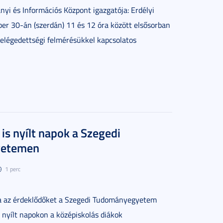
ányi és Információs Központ igazgatója
: Erdélyi
r 30-án (szerdán) 11 és 12 óra között elsősorban
i elégedettségi felmérésükkel kapcsolatos
s nyílt napok a Szegedi
yetemen
1 perc
a az érdeklődőket a Szegedi Tudományegyetem
i nyílt napokon a középiskolás diákok