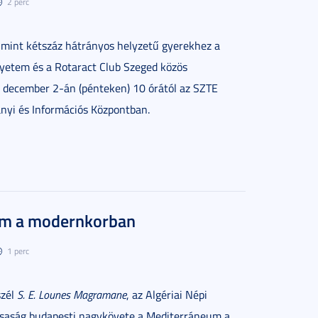
2 perc
 mint kétszáz hátrányos helyzetű gyerekhez a
etem és a Rotaract Club Szeged közös
 december 2-án (pénteken) 10 órától az SZTE
ányi és Információs Központban.
um a modernkorban
1 perc
szél
S. E. Lounes Magramane
, az Algériai Népi
saság budapesti nagykövete a Mediterráneum a