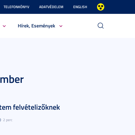
TELEFONKÖNYV
ADATVÉDELEM
ENGLISH
Hírek, Események
ember
etem felvételizőknek
2 perc