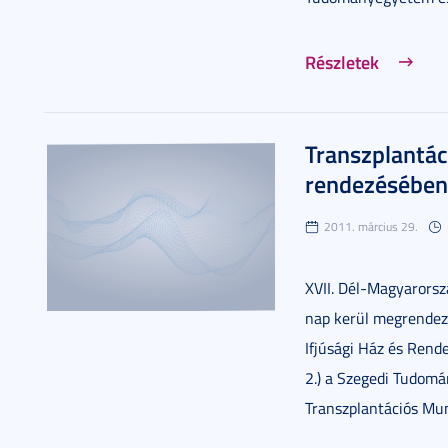
Részletek
Transzplantác
rendezésében
2011. március 29.
XVII. Dél-Magyarorsz
nap kerül megrendezé
Ifjúsági Ház és Rend
2.) a Szegedi Tudom
Transzplantációs Mu