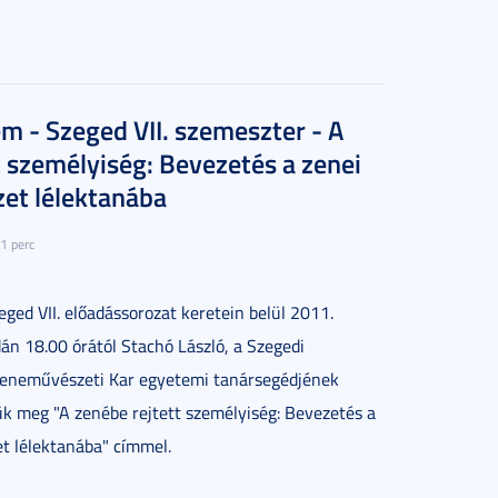
 - Szeged VII. szemeszter - A
t személyiség: Bevezetés a zenei
et lélektanába
1 perc
ed VII. előadássorozat keretein belül 2011.
án 18.00 órától Stachó László, a Szegedi
neművészeti Kar egyetemi tanársegédjének
ük meg "A zenébe rejtett személyiség: Bevezetés a
t lélektanába" címmel.