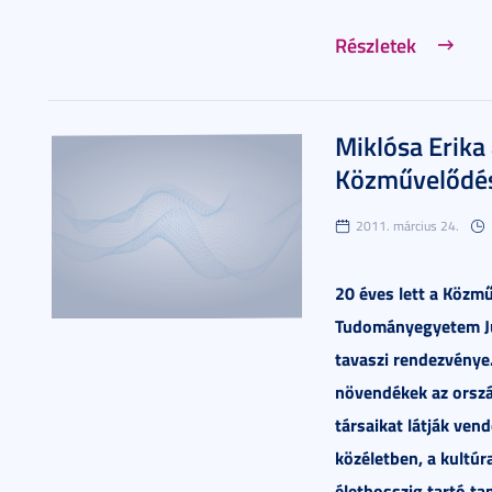
Részletek
Miklósa Erika
Közművelődés
2011. március 24.
20 éves lett a Közmű
Tudományegyetem Ju
tavaszi rendezvénye
növendékek az orszá
társaikat látják ve
közéletben, a kultúr
élethosszig tartó ta