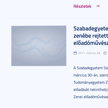
Részletek
Szabadegyetem
zenébe rejtet
előadóművész
2011. március 28.
A Szabadegyetem Szeg
március 30-án, szerd
Tudományegyetem Ze
előadását tekinthetj
Zenei előadóművésze