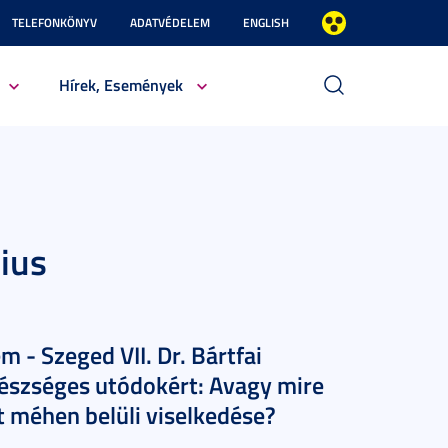
TELEFONKÖNYV
ADATVÉDELEM
ENGLISH
Hírek, Események
ius
 - Szeged VII. Dr. Bártfai
észséges utódokért: Avagy mire
t méhen belüli viselkedése?