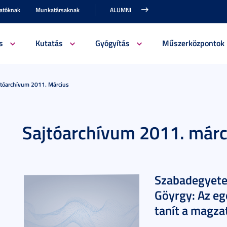
gatóknak
Munkatársaknak
ALUMNI
s
Kutatás
Gyógyítás
Műszerközpontok
jtóarchívum 2011. Március
Sajtóarchívum 2011. márc
Szabadegyetem
Göyrgy: Az eg
tanít a magza