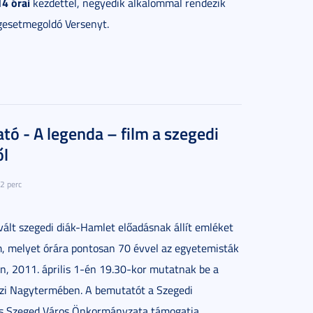
14 órai
kezdettel, negyedik alkalommal rendezik
ogesetmegoldó Versenyt.
tó - A legenda – film a szegedi
ől
2 perc
vált szegedi diák-Hamlet előadásnak állít emléket
m, melyet órára pontosan 70 évvel az egyetemisták
, 2011. április 1-én 19.30-kor mutatnak be a
ozi Nagytermében. A bemutatót a Szegedi
 Szeged Város Önkormányzata támogatja.