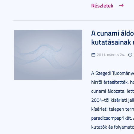
Részletek
A cunami áldo
kutatásainak
2011. március 24.
A Szegedi Tudománye
hírről értesítették,
cunami áldozatai lett
2004-től kísérleti je
kísérleti telepen ter
paradicsompaprikát.
kutatók és folyamato