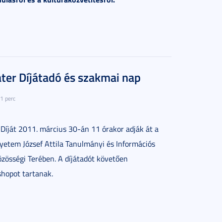
er Díjátadó és szakmai nap
1 perc
íját 2011. március 30-án 11 órakor adják át a
etem József Attila Tanulmányi és Információs
özösségi Terében. A díjátadót követően
hopot tartanak.