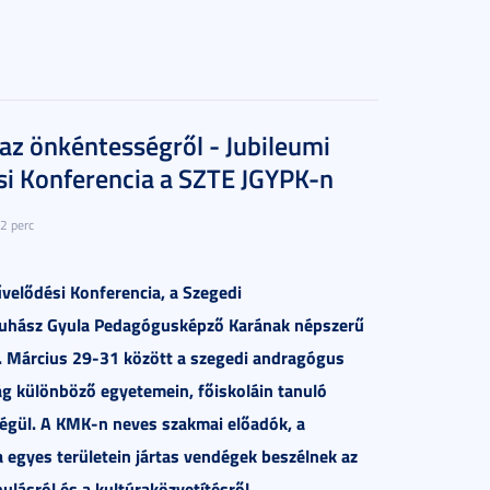
 az önkéntességről - Jubileumi
i Konferencia a SZTE JGYPK-n
2 perc
velődési Konferencia, a Szegedi
hász Gyula Pedagógusképző Karának népszerű
. Március 29-31 között a szegedi andragógus
g különböző egyetemein, főiskoláin tanuló
ndégül. A KMK-n neves szakmai előadók, a
a egyes területein jártas vendégek beszélnek az
nulásról és a kultúraközvetítésről.