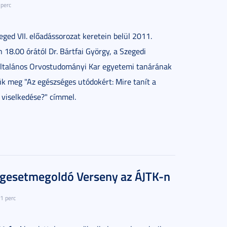
 perc
ed VII. előadássorozat keretein belül 2011.
n 18.00 órától Dr. Bártfai György, a Szegedi
talános Orvostudományi Kar egyetemi tanárának
ük meg "Az egészséges utódokért: Mire tanít a
viselkedése?" címmel.
Jogesetmegoldó Verseny az ÁJTK-n
1 perc