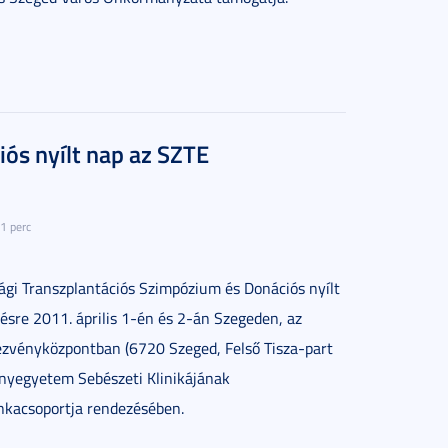
iós nyílt nap az SZTE
1 perc
ági Transzplantációs Szimpózium és Donációs nyílt
sre 2011. április 1-én és 2-án Szegeden, az
ezvényközpontban (6720 Szeged, Felső Tisza-part
ányegyetem Sebészeti Klinikájának
nkacsoportja rendezésében.