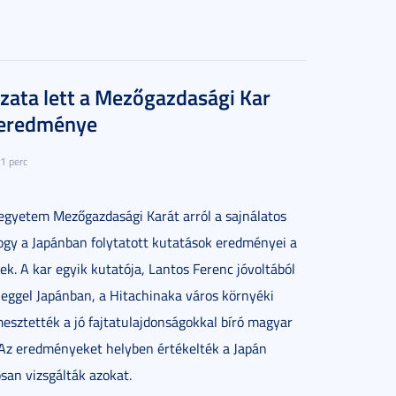
zata lett a Mezőgazdasági Kar
 eredménye
1 perc
gyetem Mezőgazdasági Karát arról a sajnálatos
 hogy a Japánban folytatott kutatások eredményei a
ek. A kar egyik kutatója, Lantos Ferenc jóvoltából
lleggel Japánban, a Hitachinaka város környéki
mesztették a jó fajtatulajdonságokkal bíró magyar
 Az eredményeket helyben értékelték a Japán
san vizsgálták azokat.