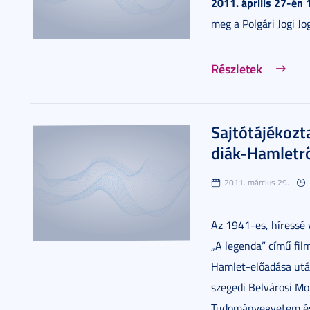
2011. április 27-én 
meg a Polgári Jogi J
Részletek
Sajtótájékozta
diák-Hamletr
2011. március 29.
Az 1941-es, híressé 
„A legenda” című fil
Hamlet-előadása után
szegedi Belvárosi M
Tudományegyetem és