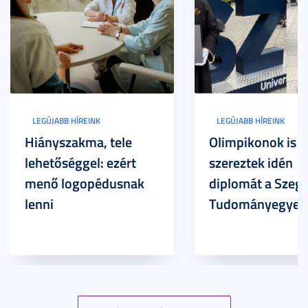
LEGÚJABB HÍREINK
LEGÚJABB HÍREINK
Hiányszakma, tele
Olimpikonok is
lehetőséggel: ezért
szereztek idén
menő logopédusnak
diplomát a Szege
lenni
Tudományegyet