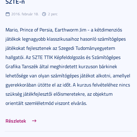
SZTE-n
2016. február 18.
2 perc
Mario, Prince of Persia, Earthworm Jim - a kétdimenziós
játékok legnagyobb klasszikusaihoz hasonló számítógépes
játékokat fejlesztenek az Szegedi Tudományegyetem
hallgatói. Az SZTE TTIK Képfeldolgozás és Számítógépes
Grafika Tanszék által meghirdetett kurzuson bárkinek
lehetősége van olyan számítógépes játékot alkotni, amellyel
gyerekkorában ütötte el az időt. A kurzus felvételéhez nincs
szükség játékfejlesztői előismeretekre, az objektum
orientált szemléletmód viszont elvárás.
Részletek