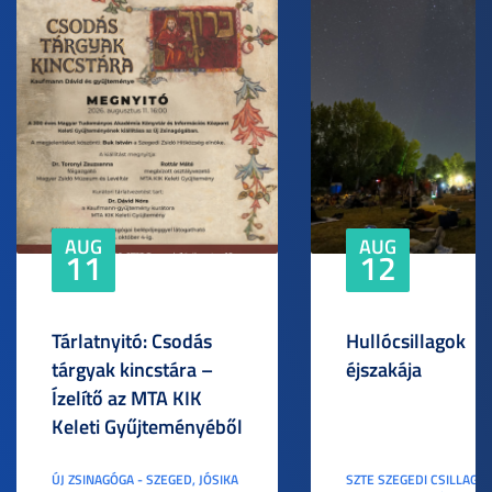
AUG
AUG
11
12
Tárlatnyitó: Csodás
Hullócsillagok
tárgyak kincstára –
éjszakája
Ízelítő az MTA KIK
Keleti Gyűjteményéből
ÚJ ZSINAGÓGA - SZEGED, JÓSIKA
SZTE SZEGEDI CSILLAGV