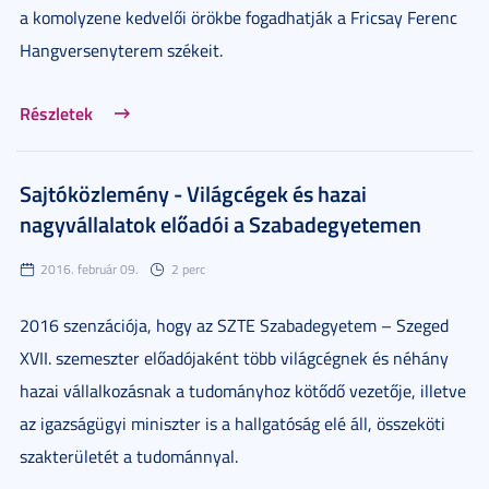
a komolyzene kedvelői örökbe fogadhatják a Fricsay Ferenc
Hangversenyterem székeit.
Részletek
Sajtóközlemény - Világcégek és hazai
nagyvállalatok előadói a Szabadegyetemen
2016. február 09.
2 perc
2016 szenzációja, hogy az SZTE Szabadegyetem – Szeged
XVII. szemeszter előadójaként több világcégnek és néhány
hazai vállalkozásnak a tudományhoz kötődő vezetője, illetve
az igazságügyi miniszter is a hallgatóság elé áll, összeköti
szakterületét a tudománnyal.