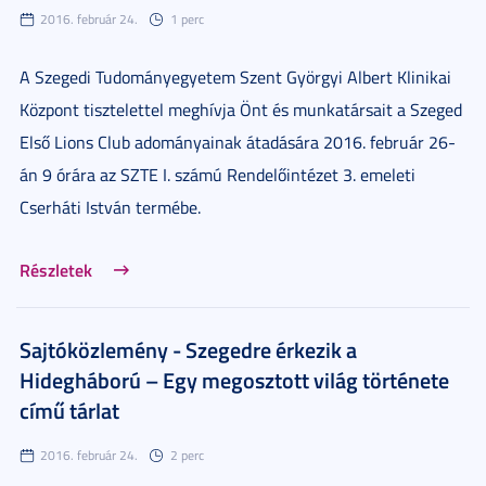
2016. február 24.
1 perc
A Szegedi Tudományegyetem Szent Györgyi Albert Klinikai
Központ tisztelettel meghívja Önt és munkatársait a Szeged
Első Lions Club adományainak átadására 2016. február 26-
án 9 órára az SZTE I. számú Rendelőintézet 3. emeleti
Cserháti István termébe.
Részletek
Sajtóközlemény - Szegedre érkezik a
Hidegháború – Egy megosztott világ története
című tárlat
2016. február 24.
2 perc