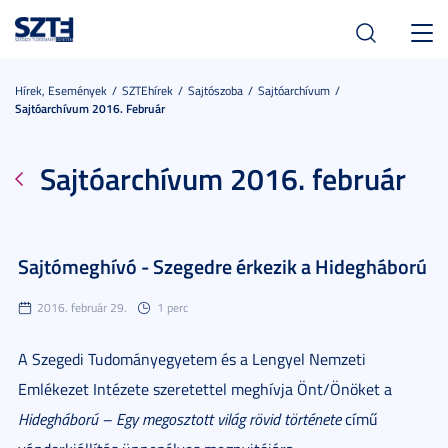
Toggl
navig
Hírek, Események
SZTEhírek
Sajtószoba
Sajtóarchívum
Sajtóarchívum 2016. Február
Sajtóarchívum 2016. február
Sajtómeghívó - Szegedre érkezik a Hidegháború
2016. február 29.
1 perc
A Szegedi Tudományegyetem és a Lengyel Nemzeti
Emlékezet Intézete szeretettel meghívja Önt/Önöket a
Hidegháború – Egy megosztott világ rövid története
című