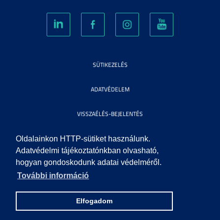
SÜTIKEZELÉS
ADATVÉDELEM
VISSZAÉLÉS-BEJELENTÉS
KÖZÉRDEKŰ ADATOK
Oldalainkon HTTP-sütiket használunk.
Adatvédelmi tájékoztatónkban olvasható,
hogyan gondoskodunk adatai védelméről.
IMPRESSZUM
További információ
SEGÍTSÉG
Elfogadom
© 2010 SZEGEDI TUDOMÁNYEGYETEM. MINDEN JOG FENNTARTVA.