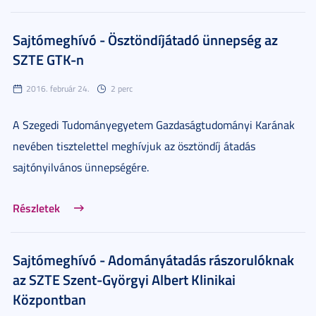
Sajtómeghívó - Ösztöndíjátadó ünnepség az
SZTE GTK-n
2016. február 24.
2 perc
A Szegedi Tudományegyetem Gazdaságtudományi Karának
nevében tisztelettel meghívjuk az ösztöndíj átadás
sajtónyilvános ünnepségére.
Részletek
Sajtómeghívó - Adományátadás rászorulóknak
az SZTE Szent-Györgyi Albert Klinikai
Központban