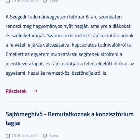
2016. február 03.
1 perc
A Szegedi Tudományegyetem február 6-án, szombaton
rendezi meg hagyományos nyílt napját, amelyre a diákokat
és szüleiket várják. Számos más mellett tájékoztatást adnak
a felvételi eljárás változásaival kapcsolatos tudnivalókról is.
Emellett az egyetem munkatársai segítenek kitölteni a
jelentkezési lapot, és tájékoztatják a felvételi előtt állókat az
egyetemi, hazai és nemzetközi ösztöndíjakról is.
Részletek
Sajtómeghívó - Bemutatkoznak a konzisztórium
tagjai
2016. február 01.
1 perc