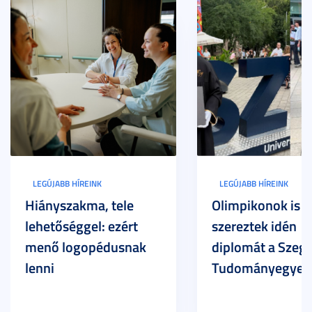
LEGÚJABB HÍREINK
LEGÚJABB HÍREINK
Hiányszakma, tele
Olimpikonok is
lehetőséggel: ezért
szereztek idén
menő logopédusnak
diplomát a Szege
lenni
Tudományegyet