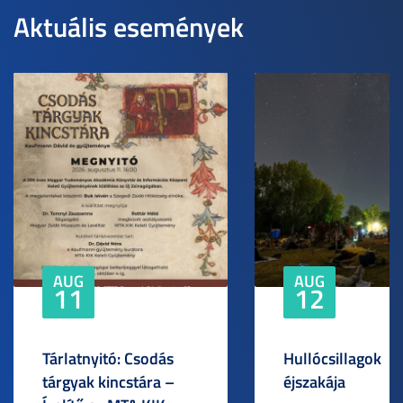
Aktuális események
AUG
AUG
11
12
Tárlatnyitó: Csodás
Hullócsillagok
tárgyak kincstára –
éjszakája