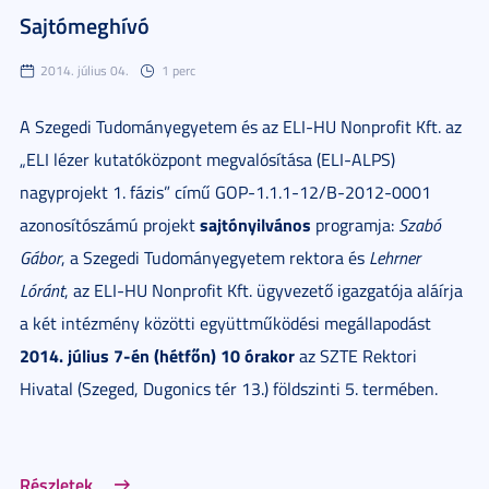
Sajtómeghívó
2014. július 04.
1 perc
A Szegedi Tudományegyetem és az ELI-HU Nonprofit Kft. az
„ELI lézer kutatóközpont megvalósítása (ELI-ALPS)
nagyprojekt 1. fázis” című GOP-1.1.1-12/B-2012-0001
sajtónyilvános
azonosítószámú projekt
programja:
Szabó
Gábor
, a Szegedi Tudományegyetem rektora és
Lehrner
Lóránt
, az ELI-HU Nonprofit Kft. ügyvezető igazgatója aláírja
a két intézmény közötti együttműködési megállapodást
2014. július 7-én (hétfőn) 10 órakor
az SZTE Rektori
Hivatal (Szeged, Dugonics tér 13.) földszinti 5. termében.
Részletek