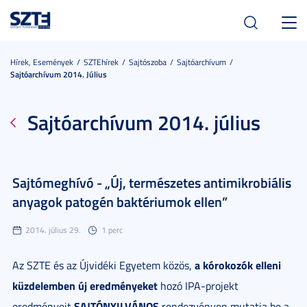
Toggl
navig
Hírek, Események
SZTEhírek
Sajtószoba
Sajtóarchívum
Sajtóarchívum 2014. Július
Sajtóarchívum 2014. július
Sajtómeghívó - „Új, természetes antimikrobiális
anyagok patogén baktériumok ellen”
2014. július 29.
1 perc
a kórokozók elleni
Az SZTE és az Újvidéki Egyetem közös,
küzdelemben új eredményeket
hozó IPA-projekt
SAJTÓNYILVÁNOS
eredményeit
rendezvényen mutatja be a