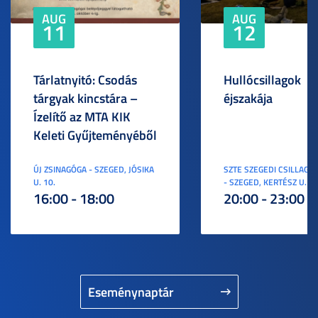
AUG
AUG
11
12
Tárlatnyitó: Csodás
Hullócsillagok
tárgyak kincstára –
éjszakája
Ízelítő az MTA KIK
Keleti Gyűjteményéből
ÚJ ZSINAGÓGA - SZEGED, JÓSIKA
SZTE SZEGEDI CSILLAGV
U. 10.
- SZEGED, KERTÉSZ U. 3.
16:00 - 18:00
20:00 - 23:00
Eseménynaptár