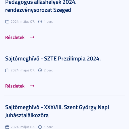
Pedagógus álláshelyek 2024.
rendezvénysorozat Szeged
2024. május 07.
1 perc
Részletek
Sajtómeghívó - SZTE Prezilimpia 2024.
2024. május 07.
2 perc
Részletek
Sajtómeghívó - XXXVIII. Szent György Napi
Juhásztalálkozóra
2024. május 02.
1 perc