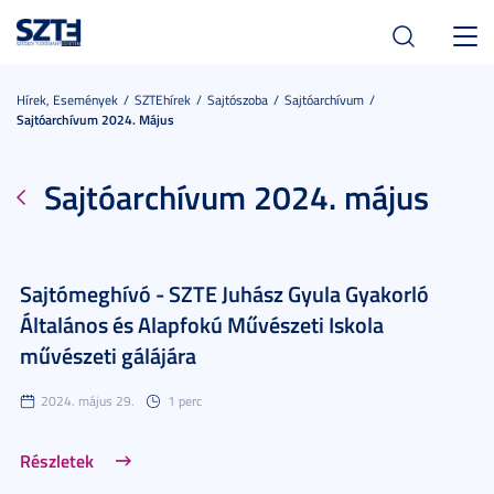
Toggl
navig
Hírek, Események
SZTEhírek
Sajtószoba
Sajtóarchívum
Sajtóarchívum 2024. Május
Sajtóarchívum 2024. május
Sajtómeghívó - SZTE Juhász Gyula Gyakorló
Általános és Alapfokú Művészeti Iskola
művészeti gálájára
2024. május 29.
1 perc
Részletek