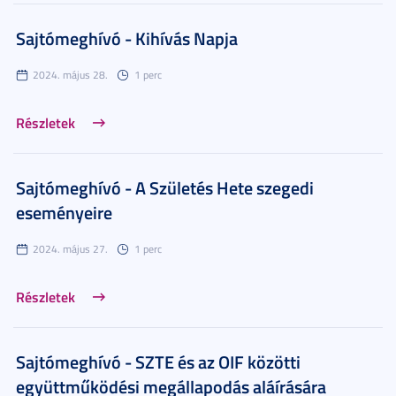
Sajtómeghívó - Kihívás Napja
2024. május 28.
1 perc
Részletek
Sajtómeghívó - A Születés Hete szegedi
eseményeire
2024. május 27.
1 perc
Részletek
Sajtómeghívó - SZTE és az OIF közötti
együttműködési megállapodás aláírására