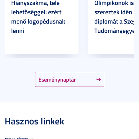
Hiányszakma, tele
Olimpikonok is
lehetőséggel: ezért
szereztek idén
menő logopédusnak
diplomát a Szege
lenni
Tudományegyet
Eseménynaptár
Hasznos linkek