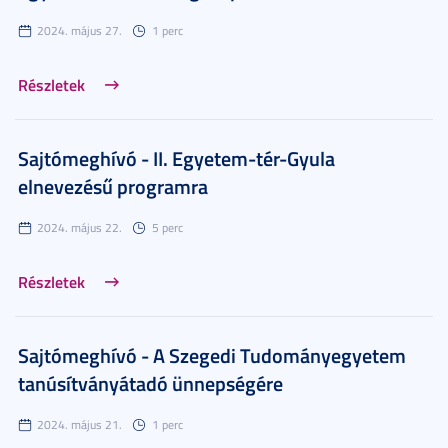
2024. május 27.
1 perc
Részletek
Sajtómeghívó - II. Egyetem-tér-Gyula
elnevezésű programra
2024. május 22.
5 perc
Részletek
Sajtómeghívó - A Szegedi Tudományegyetem
tanúsítványátadó ünnepségére
2024. május 21.
1 perc