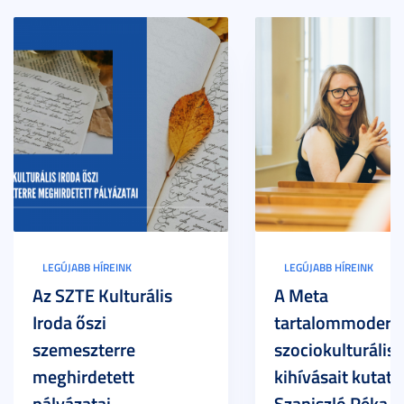
LEGÚJABB HÍREINK
LEGÚJABB HÍREINK
Az SZTE Kulturális
A Meta
Iroda őszi
tartalommoderác
szemeszterre
szociokulturális
meghirdetett
kihívásait kutatja
pályázatai
Szaniszló Réka Br