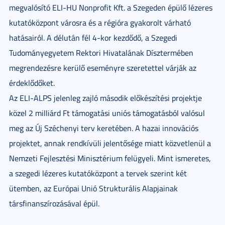
megvalósító ELI-HU Nonprofit Kft. a Szegeden épülő lézeres
kutatóközpont városra és a régióra gyakorolt várható
hatásairól. A délután fél 4-kor kezdődő, a Szegedi
Tudományegyetem Rektori Hivatalának Dísztermében
megrendezésre kerülő eseményre szeretettel várják az
érdeklődőket.
Az ELI-ALPS jelenleg zajló második előkészítési projektje
közel 2 milliárd Ft támogatási uniós támogatásból valósul
meg az Új Széchenyi terv keretében. A hazai innovációs
projektet, annak rendkívüli jelentősége miatt közvetlenül a
Nemzeti Fejlesztési Minisztérium felügyeli. Mint ismeretes,
a szegedi lézeres kutatóközpont a tervek szerint két
ütemben, az Európai Unió Strukturális Alapjainak
társfinanszírozásával épül.