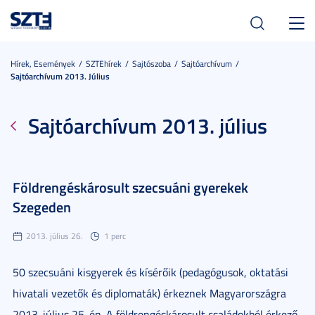
Toggl
navig
Hírek, Események
SZTEhírek
Sajtószoba
Sajtóarchívum
Sajtóarchívum 2013. Július
Sajtóarchívum 2013. július
Földrengéskárosult szecsuáni gyerekek
Szegeden
2013. július 26.
1 perc
50 szecsuáni kisgyerek és kísérőik (pedagógusok, oktatási
hivatali vezetők és diplomaták) érkeznek Magyarországra
2013. július 25-én. A földrengéskárosult családokból érkező