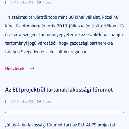
2013. július 03.
1 perc
11 szakmai területről több mint 30 kínai vállalat, közel 40
kínai üzletembere érkezik 2013. július 4-én (csütörtökön) 13
órakor a Szegedi Tudományegyetemre az észak-kínai Tianjin
tartományi jogú városából, hogy gazdasági partnerekre
találjon Szegeden és a dél-alföldi régióban.
Részletek
Az ELI projektről tartanak lakossági fórumot
2013. július 02.
2 perc
Július 4-én lakossági fórumot tart az ELI-ALPS projektet