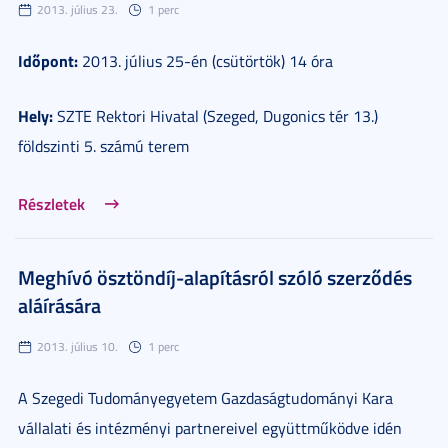
2013. július 23.
1 perc
Időpont:
2013. július 25-én (csütörtök) 14 óra
Hely:
SZTE Rektori Hivatal (Szeged, Dugonics tér 13.)
földszinti 5. számú terem
Részletek
Meghívó ösztöndíj-alapításról szóló szerződés
aláírására
2013. július 10.
1 perc
A Szegedi Tudományegyetem Gazdaságtudományi Kara
vállalati és intézményi partnereivel együttműködve idén