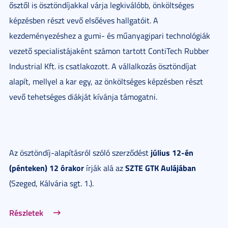
ősztől is ösztöndíjakkal várja legkiválóbb, önköltséges
képzésben részt vevő elsőéves hallgatóit. A
kezdeményezéshez a gumi- és műanyagipari technológiák
vezető specialistájaként számon tartott ContiTech Rubber
Industrial Kft. is csatlakozott. A vállalkozás ösztöndíjat
alapít, mellyel a kar egy, az önköltséges képzésben részt
vevő tehetséges diákját kívánja támogatni.
július 12-én
Az ösztöndíj-alapításról szóló szerződést
(pénteken) 12 órakor
SZTE GTK Aulájában
írják alá az
(Szeged, Kálvária sgt. 1.).
Részletek