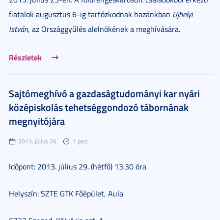
fiatalok augusztus 6-ig tartózkodnak hazánkban
Ujhelyi
István
, az Országgyűlés alelnökének a meghívására.
Részletek
Sajtómeghívó a gazdaságtudományi kar nyári
középiskolás tehetséggondozó tábornának
megnyitójára
2013. július 26.
1 perc
Időpont: 2013. július 29. (hétfő) 13:30 óra
Helyszín: SZTE GTK Főépület, Aula