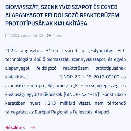
BIOMASSZÁT, SZENNYVÍZISZAPOT ÉS EGYÉB
ALAPANYAGOT FELDOLGOZÓ REAKTORÜZEM
PROTOTÍPUSÁNAK KIALAKÍTÁSA
2022. szeptember 23.
1 perc
2022. augusztus 31-én lezárult a „Folyamatos HTC
technológiára épülő biomasszát, szennyvíziszapot, és egyéb
alapanyagot feldolgozó reaktorüzem prototípusának
kialakítása”, GINOP-2.2.1-15-2017-00100-as
azonosítószámú projekt, amely a „K+F versenyképességi és
kiválósági együttműködések [GINOP-2.2.1-15]” konstrukció
keretében nyert 1,213 milliárd vissza nem térítendő
támogatást az Európai Regionális Fejlesztési Alapból.
Részletek