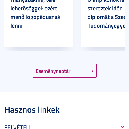
lehetőséggel: ezért
szereztek idén
menő logopédusnak
diplomát a Szege
lenni
Tudományegyet
Eseménynaptár
Hasznos linkek
FELVÉTELI