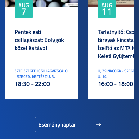
AUG
AUG
7
11
Péntek esti
Tárlatnyitó: Csod
csillagászat: Bolygók
tárgyak kincstára
közel és távol
Ízelítő az MTA KI
Keleti Gyűjtemén
SZTE SZEGEDI CSILLAGVIZSGÁLÓ
ÚJ ZSINAGÓGA - SZEGED,
- SZEGED, KERTÉSZ U. 3.
U. 10.
18:30 - 22:00
16:00 - 18:00
Eseménynaptár