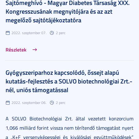
Sajtómeghívó - Magyar Diabetes Társaság XXX.
Kongresszusának megnyitójára és az azt
megelőző sajtótájékoztatóra
2022. szeptember 07.
2 perc
Részletek
Gyógyszeriparhoz kapcsolódó, őssejt alapú
kutatás-fejlesztés a SOLVO biotechnológiai Zrt.-
nél, uniós támogatással
2022. szeptember 06.
2 perc
A SOLVO Biotechnológiai Zrt. által vezetett konzorcium
1,066 milliárd forint vissza nem térítendő támogatást nyert
a „K+F versenyképességi és kiválósági együttműködések”