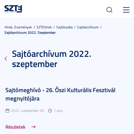
Toggl
navig
Hírek, Események
SZTEhírek
Sajtószoba
Sajtóarchívum
Sajtóarchívum 2022. Szeptember
Sajtóarchívum 2022.
szeptember
Sajtómeghívó - 26. Őszi Kulturális Fesztivál
megnyitójára
2022. szeptember 30.
1 perc
Részletek