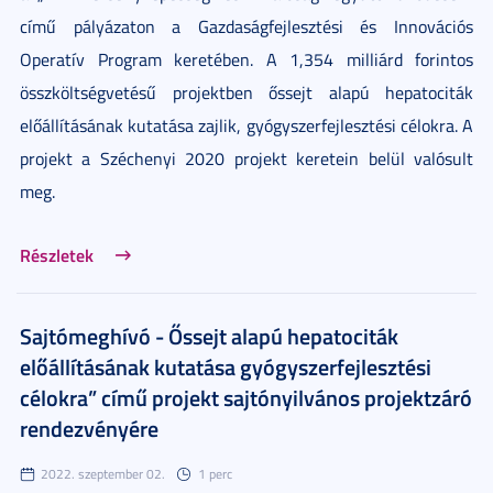
című pályázaton a Gazdaságfejlesztési és Innovációs
Operatív Program keretében. A 1,354 milliárd forintos
összköltségvetésű projektben őssejt alapú hepatociták
előállításának kutatása zajlik, gyógyszerfejlesztési célokra. A
projekt a Széchenyi 2020 projekt keretein belül valósult
meg.
Részletek
Sajtómeghívó - Őssejt alapú hepatociták
előállításának kutatása gyógyszerfejlesztési
célokra” című projekt sajtónyilvános projektzáró
rendezvényére
2022. szeptember 02.
1 perc