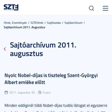
Toggl
navig
Hírek, Események
SZTEhírek
Sajtószoba
Sajtóarchívum
Sajtóarchívum 2011. Augusztus
Sajtóarchívum 2011.
augusztus
Nyolc Nobel-díjas is tiszteleg Szent-Györgyi
Albert emléke előtt
2011. augusztus 30.
5 perc
Minden eddiginél több Nobel-díjas tudós látogat el egyszerre