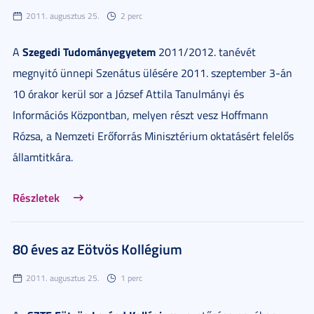
2011. augusztus 25.
2 perc
Szegedi Tudományegyetem
A
2011/2012. tanévét
megnyitó ünnepi Szenátus ülésére 2011. szeptember 3-án
10 órakor kerül sor a József Attila Tanulmányi és
Információs Központban, melyen részt vesz Hoffmann
Rózsa, a Nemzeti Erőforrás Minisztérium oktatásért felelős
államtitkára.
Részletek
80 éves az Eötvös Kollégium
2011. augusztus 25.
1 perc