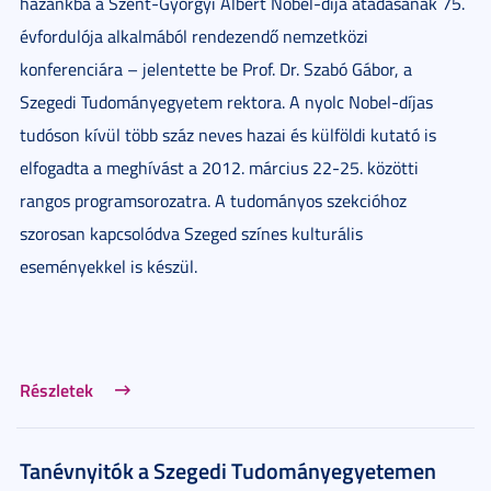
hazánkba a Szent-Györgyi Albert Nobel-díja átadásának 75.
évfordulója alkalmából rendezendő nemzetközi
konferenciára – jelentette be Prof. Dr. Szabó Gábor, a
Szegedi Tudományegyetem rektora. A nyolc Nobel-díjas
tudóson kívül több száz neves hazai és külföldi kutató is
elfogadta a meghívást a 2012. március 22-25. közötti
rangos programsorozatra. A tudományos szekcióhoz
szorosan kapcsolódva Szeged színes kulturális
eseményekkel is készül.
Részletek
Tanévnyitók a Szegedi Tudományegyetemen