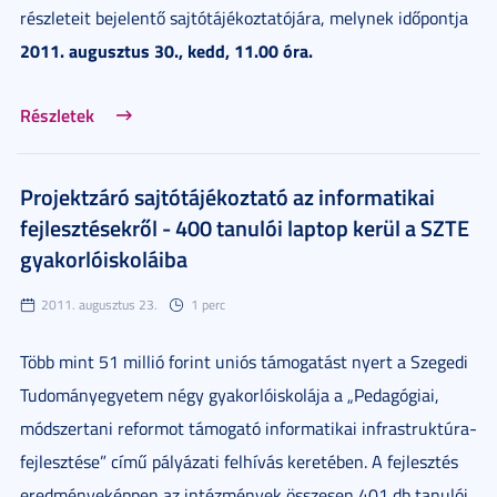
részleteit bejelentő sajtótájékoztatójára, melynek időpontja
2011. augusztus 30., kedd, 11.00 óra.
Részletek
Projektzáró sajtótájékoztató az informatikai
fejlesztésekről - 400 tanulói laptop kerül a SZTE
gyakorlóiskoláiba
2011. augusztus 23.
1 perc
Több mint 51 millió forint uniós támogatást nyert a Szegedi
Tudományegyetem négy gyakorlóiskolája a „Pedagógiai,
módszertani reformot támogató informatikai infrastruktúra-
fejlesztése” című pályázati felhívás keretében. A fejlesztés
eredményeképpen az intézmények összesen 401 db tanulói