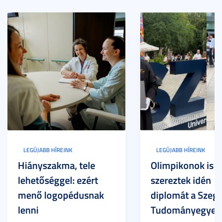
LEGÚJABB HÍREINK
LEGÚJABB HÍREINK
Hiányszakma, tele
Olimpikonok is
lehetőséggel: ezért
szereztek idén
menő logopédusnak
diplomát a Szege
lenni
Tudományegyet