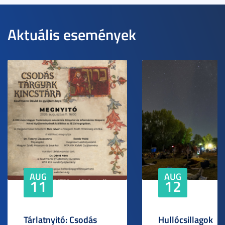
Aktuális események
AUG
AUG
11
12
Tárlatnyitó: Csodás
Hullócsillagok