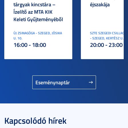
tárgyak kincstára –
éjszakája
Ízelítő az MTA KIK
Keleti Gyűjteményéből
ÚJ ZSINAGÓGA - SZEGED, JÓSIKA
SZTE SZEGEDI CSILLAGV
U. 10.
- SZEGED, KERTÉSZ U. 3.
16:00 - 18:00
20:00 - 23:00
Eseménynaptár
Kapcsolódó hírek