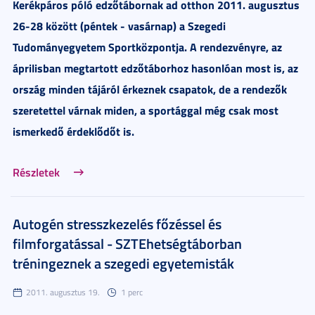
Kerékpáros póló edzőtábornak ad otthon 2011. augusztus
26-28 között (péntek - vasárnap) a Szegedi
Tudományegyetem Sportközpontja. A rendezvényre, az
áprilisban megtartott edzőtáborhoz hasonlóan most is, az
ország minden tájáról érkeznek csapatok, de a rendezők
szeretettel várnak miden, a sportággal még csak most
ismerkedő érdeklődőt is.
Részletek
Autogén stresszkezelés főzéssel és
filmforgatással - SZTEhetségtáborban
tréningeznek a szegedi egyetemisták
2011. augusztus 19.
1 perc