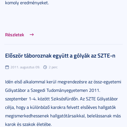
komoly eredményeket.
Részletek
Először táboroznak együtt a gólyák az SZTE-n
2011. augusztus 09.
2 perc
Idén első alkalommal kerül megrendezésre az össz-egyetemi
Gólyatábor a Szegedi Tudományegyetemen 2011.
szeptember 1-4. között Sziksósfürdőn. Az SZTE Gólyatábor
célja, hogy a különböző karokra felvett elsőéves hallgatók
megismerkedhessenek hallgatótársaikkal, belelássanak más
karok és szakok életébe.