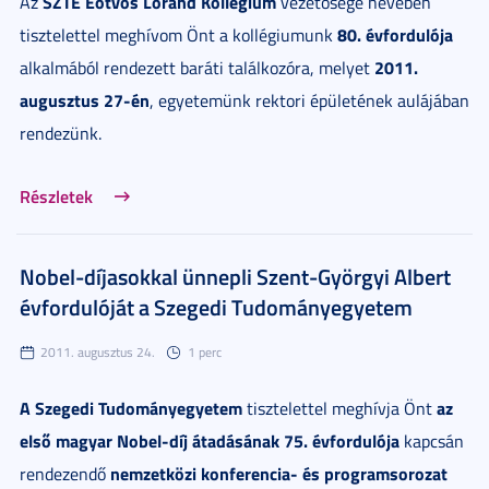
SZTE Eötvös Loránd Kollégium
Az
vezetősége nevében
80. évfordulója
tisztelettel meghívom Önt a kollégiumunk
2011.
alkalmából rendezett baráti találkozóra, melyet
augusztus 27-én
, egyetemünk rektori épületének aulájában
rendezünk.
Részletek
Nobel-díjasokkal ünnepli Szent-Györgyi Albert
évfordulóját a Szegedi Tudományegyetem
2011. augusztus 24.
1 perc
A
Szegedi Tudományegyetem
az
tisztelettel meghívja Önt
első magyar Nobel-díj átadásának 75. évfordulója
kapcsán
nemzetközi konferencia- és programsorozat
rendezendő