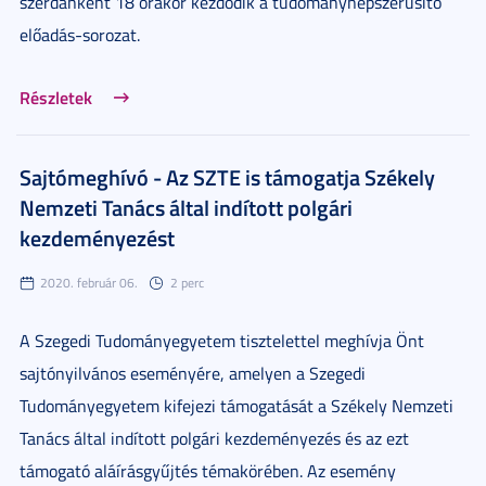
szerdánként 18 órakor kezdődik a tudománynépszerűsítő
előadás-sorozat.
Részletek
Sajtómeghívó - Az SZTE is támogatja Székely
Nemzeti Tanács által indított polgári
kezdeményezést
2020. február 06.
2 perc
A Szegedi Tudományegyetem tisztelettel meghívja Önt
sajtónyilvános eseményére, amelyen a Szegedi
Tudományegyetem kifejezi támogatását a Székely Nemzeti
Tanács által indított polgári kezdeményezés és az ezt
támogató aláírásgyűjtés témakörében. Az esemény