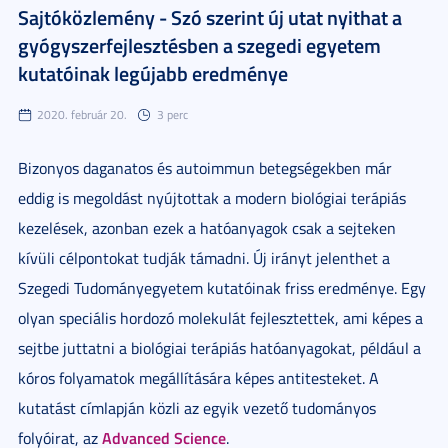
Sajtóközlemény - Szó szerint új utat nyithat a
gyógyszerfejlesztésben a szegedi egyetem
kutatóinak legújabb eredménye
2020. február 20.
3 perc
Bizonyos daganatos és autoimmun betegségekben már
eddig is megoldást nyújtottak a modern biológiai terápiás
kezelések, azonban ezek a hatóanyagok csak a sejteken
kívüli célpontokat tudják támadni. Új irányt jelenthet a
Szegedi Tudományegyetem kutatóinak friss eredménye. Egy
olyan speciális hordozó molekulát fejlesztettek, ami képes a
sejtbe juttatni a biológiai terápiás hatóanyagokat, például a
kóros folyamatok megállítására képes antitesteket. A
kutatást címlapján közli az egyik vezető tudományos
Advanced Science
folyóirat, az
.