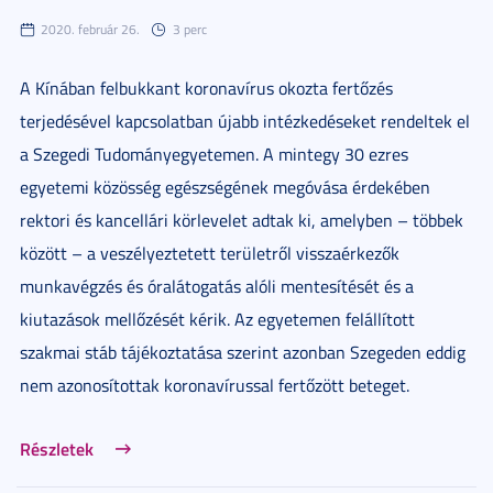
2020. február 26.
3 perc
A Kínában felbukkant koronavírus okozta fertőzés
terjedésével kapcsolatban újabb intézkedéseket rendeltek el
a Szegedi Tudományegyetemen. A mintegy 30 ezres
egyetemi közösség egészségének megóvása érdekében
rektori és kancellári körlevelet adtak ki, amelyben – többek
között – a veszélyeztetett területről visszaérkezők
munkavégzés és óralátogatás alóli mentesítését és a
kiutazások mellőzését kérik. Az egyetemen felállított
szakmai stáb tájékoztatása szerint azonban Szegeden eddig
nem azonosítottak koronavírussal fertőzött beteget.
Részletek