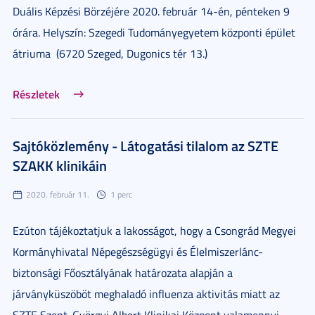
Duális Képzési Börzéjére 2020. február 14-én, pénteken 9
órára. Helyszín: Szegedi Tudományegyetem központi épület
átriuma
(6720 Szeged, Dugonics tér 13.)
Részletek
Sajtóközlemény - Látogatási tilalom az SZTE
SZAKK klinikáin
2020. február 11.
1 perc
Ezúton tájékoztatjuk a lakosságot, hogy a Csongrád Megyei
Kormányhivatal Népegészségügyi és Élelmiszerlánc-
biztonsági Főosztályának határozata alapján a
járványküszöböt meghaladó influenza aktivitás miatt az
SZTE Szent-Györgyi Albert Klinikai Központ valamennyi