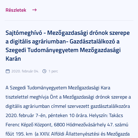
Részletek
Sajtómeghívó - Mezőgazdasági drónok szerepe
a digitális agráriumban- Gazdásztalálkozó a
Szegedi Tudományegyetem Mezőgazdasági
Karán
2020. február 04.
1 perc
A Szegedi Tudományegyetem Mezőgazdasági Kara
tisztelettel meghívja Önt a Mezőgazdasági drónok szerepe a
digitális agráriumban címmel szervezett gazdásztalálkozóra
2020. február 7-én, pénteken 10 órára. Helyszín: Takács
Ferenc Képző Központ, 6800 Hódmezővásárhely 47. számú
főút 195. km
(a XXIV. Alföldi Állattenyésztési és Mezőgazda