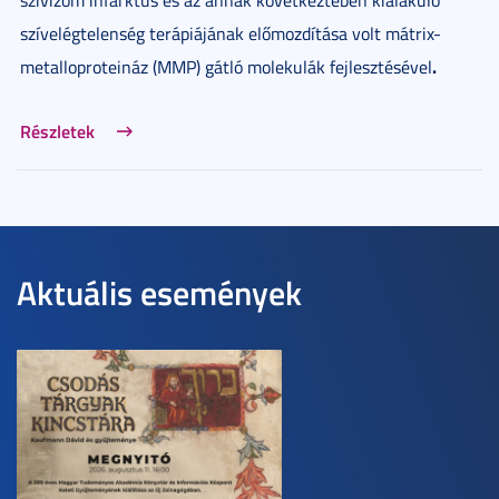
szívelégtelenség terápiájának előmozdítása volt mátrix-
.
metalloproteináz (MMP) gátló molekulák fejlesztésével
Részletek
Aktuális események