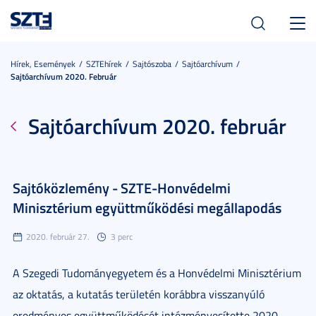
Toggl
navig
Hírek, Események
SZTEhírek
Sajtószoba
Sajtóarchívum
Sajtóarchívum 2020. Február
Sajtóarchívum 2020. február
Sajtóközlemény - SZTE-Honvédelmi
Minisztérium együttműködési megállapodás
2020. február 27.
3 perc
A Szegedi Tudományegyetem és a Honvédelmi Minisztérium
az oktatás, a kutatás területén korábbra visszanyúló
eredményes együttműködését intézményesítette 2020.