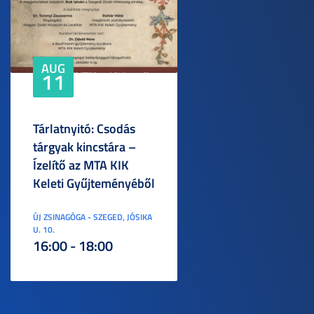
AUG
11
Tárlatnyitó: Csodás
tárgyak kincstára –
Ízelítő az MTA KIK
Keleti Gyűjteményéből
ÚJ ZSINAGÓGA - SZEGED, JÓSIKA
U. 10.
16:00 - 18:00