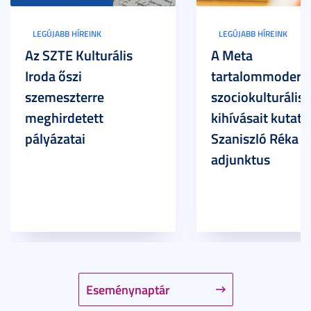
LEGÚJABB HÍREINK
LEGÚJABB HÍREINK
Az SZTE Kulturális
A Meta
Iroda őszi
tartalommoderác
szemeszterre
szociokulturális
meghirdetett
kihívásait kutatja
pályázatai
Szaniszló Réka Br
adjunktus
Eseménynaptár