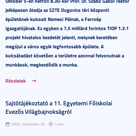
Október 5-én hétfőn 8.30-kor Prof. Dr. Szabó Gábor rektor
jelképesen átadja az SZTE Dugonics téri központi
épületének kulcsait Nemesi Pálnak, a Ferroép
igazgatójának. Ez egyben a 7,5 milliárd forintos TIOP 1.3.1
projekt hivatalos kezdetét jelenti, melynek keretében
megújul a város egyik legfontosabb épülete. A
kulcsátadást követően a területre azonnal felvonulnak a
munkások, megkezdődik a munka.
Részletek
Sajtótájékoztató a 11. Egyetemi Főiskolai
Evezős Világbajnokságról
2009. szeptember 29.
1 perc