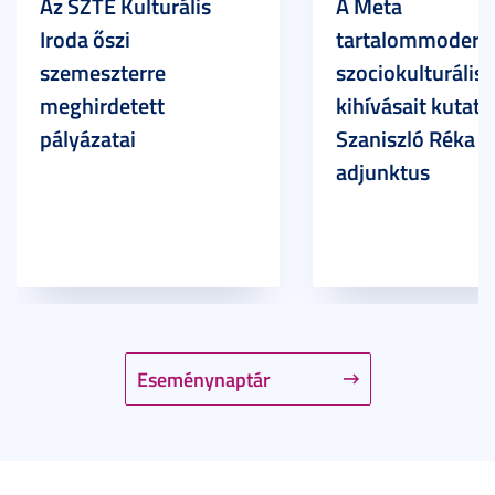
Az SZTE Kulturális
A Meta
Iroda őszi
tartalommoderác
szemeszterre
szociokulturális
meghirdetett
kihívásait kutatja
pályázatai
Szaniszló Réka Br
adjunktus
Eseménynaptár