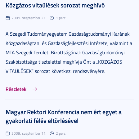
Közgázos vitaülések sorozat meghívó
2009. szeptember 21.
1 perc
A Szegedi Tudományegyetem Gazdaságtudományi Karának
Közgazdaságtani és Gazdaságfejlesztési Intézete, valamint a
MTA Szegedi Területi Bizottságának Gazdaságtudományi
Szakbizottsága tisztelettel meghívja Önt a „KÖZGÁZOS
VITAÜLÉSEK” sorozat következı rendezvényére.
Részletek
Magyar Rektori Konferencia nem ért egyet a
gyakorlati félév eltörlésével
2009. szeptember 11.
2 perc