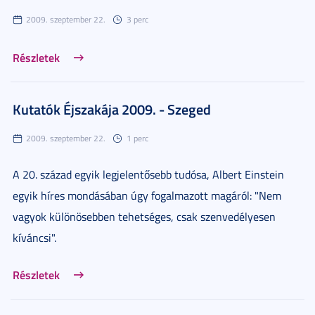
2009. szeptember 22.
3 perc
Részletek
Kutatók Éjszakája 2009. - Szeged
2009. szeptember 22.
1 perc
A 20. század egyik legjelentősebb tudósa, Albert Einstein
egyik híres mondásában úgy fogalmazott magáról: "Nem
vagyok különösebben tehetséges, csak szenvedélyesen
kíváncsi".
Részletek