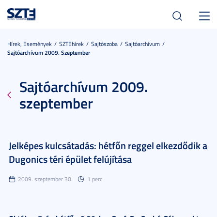
Toggl
navig
Hírek, Események
SZTEhírek
Sajtószoba
Sajtóarchívum
Sajtóarchívum 2009. Szeptember
Sajtóarchívum 2009.
szeptember
Jelképes kulcsátadás: hétfőn reggel elkezdődik a
Dugonics téri épület felújítása
2009. szeptember 30.
1 perc