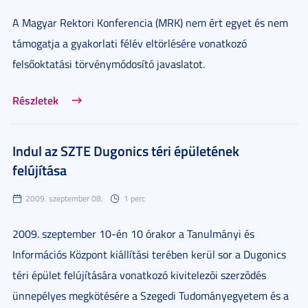
A Magyar Rektori Konferencia (MRK) nem ért egyet és nem
támogatja a gyakorlati félév eltörlésére vonatkozó
felsőoktatási törvénymódosító javaslatot.
Részletek
Indul az SZTE Dugonics téri épületének
felújítása
2009. szeptember 08.
1 perc
2009. szeptember 10-én 10 órakor a Tanulmányi és
Információs Központ kiállítási terében kerül sor a Dugonics
téri épület felújítására vonatkozó kivitelezõi szerzõdés
ünnepélyes megkötésére a Szegedi Tudományegyetem és a