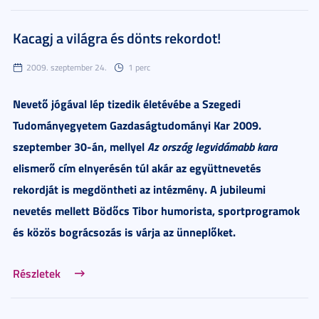
Kacagj a világra és dönts rekordot!
2009. szeptember 24.
1 perc
Nevető jógával lép tizedik életévébe a Szegedi
Tudományegyetem Gazdaságtudományi Kar 2009.
szeptember 30-án, mellyel
Az
ország legvidámabb kara
elismerő cím elnyerésén túl akár az együttnevetés
rekordját is
megdöntheti az intézmény. A jubileumi
nevetés mellett Bödőcs Tibor humorista, sportprogramok
és közös bográcsozás is várja az ünneplőket.
Részletek