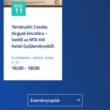
AUG
11
Tárlatnyitó: Csodás
tárgyak kincstára –
Ízelítő az MTA KIK
Keleti Gyűjteményéből
ÚJ ZSINAGÓGA - SZEGED, JÓSIKA
U. 10.
16:00 - 18:00
Eseménynaptár