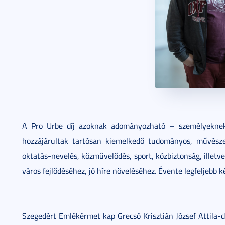
A Pro Urbe díj azoknak adományozható – személyeknek
hozzájárultak tartósan kiemelkedő tudományos, művésze
oktatás-nevelés, közművelődés, sport, közbiztonság, illetv
város fejlődéséhez, jó híre növeléséhez. Évente legfeljebb 
Szegedért Emlékérmet kap Grecsó Krisztián József Attila-díj