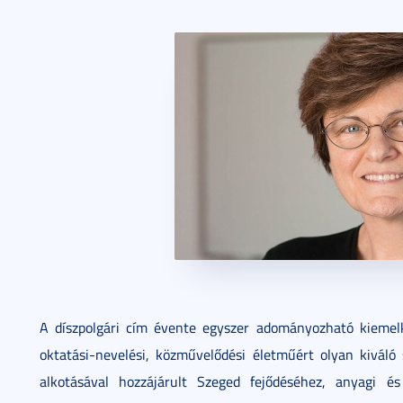
A díszpolgári cím évente egyszer adományozható kiemelk
oktatási-nevelési, közművelődési életműért olyan kivál
alkotásával hozzájárult Szeged fejődéséhez, anyagi és