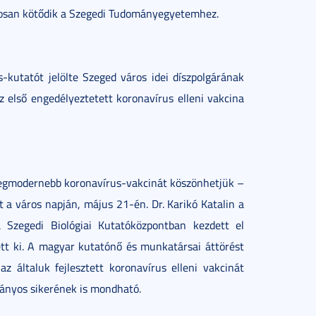
orosan kötődik a Szegedi Tudományegyetemhez.
s-kutatót jelölte Szeged város idei díszpolgárának
első engedélyeztetett koronavírus elleni vakcina
legmodernebb koronavírus-vakcinát köszönhetjük –
t a város napján, május 21-én. Dr. Karikó Katalin a
Szegedi Biológiai Kutatóközpontban kezdett el
ett ki. A magyar kutatónő és munkatársai áttörést
z általuk fejlesztett koronavírus elleni vakcinát
ányos sikerének is mondható.