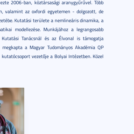
rezte 2006-ban, köztársasági aranygyűrűvel. Több
n, valamint az oxfordi egyetemen - dolgozott, de
tébe. Kutatási területe a nemlineáris dinamika, a
ematikai modellezése. Munkájához a legrangosabb
 Kutatási Tanácsnál és az Élvonal is támogatja
an megkapta a Magyar Tudományos Akadémia QP
 kutatócsoport vezetője a Bolyai Intézetben. Közel