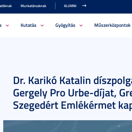
gatóknak
Munkatársaknak
ALUMNI
s
Kutatás
Gyógyítás
Műszerközpontok
Dr. Karikó Katalin díszpolg
Gergely Pro Urbe-díjat, Gr
Szegedért Emlékérmet kap