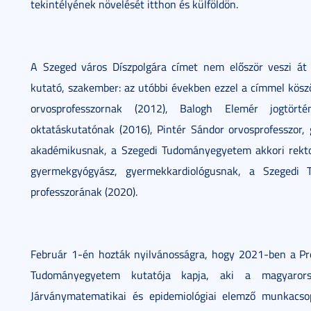
tekintélyének növelését itthon és külföldön.
A Szeged város Díszpolgára címet nem először veszi á
kutató, szakember: az utóbbi években ezzel a címmel kösz
orvosprofesszornak (2012), Balogh Elemér jogtört
oktatáskutatónak (2016), Pintér Sándor orvosprofesszor,
akadémikusnak, a Szegedi Tudományegyetem akkori rekto
gyermekgyógyász, gyermekkardiológusnak, a Szegedi 
professzorának (2020).
Február 1-én hozták nyilvánosságra, hogy 2021-ben a Pr
Tudományegyetem kutatója kapja, aki a magyarors
Járványmatematikai és epidemiológiai elemző munkacsop