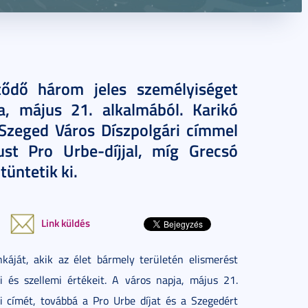
ődő három jeles személyiséget
, május 21. alkalmából. Karikó
Szeged Város Díszpolgári címmel
st Pro Urbe-díjjal, míg Grecsó
üntetik ki.
Link küldés
ját, akik az élet bármely területén elismerést
 és szellemi értékeit. A város napja, május 21.
i címét, továbbá a Pro Urbe díjat és a Szegedért