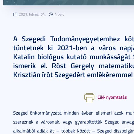
2021. február 04.
4 perc
A Szegedi Tudományegyetemhez köt
tüntetnek ki 2021-ben a város napja
Katalin biológus kutató munkásságát 
ismerik el. Röst Gergely matematiku
Krisztián írót Szegedért emlékéremmel t
Cikk nyomtatás
Szeged önkormányzata minden évben elismeri azok munká
szereznek a városnak, vagy gyarapították Szeged anyagi
alkalmából adják át – többek között – Szeged díszpolgár