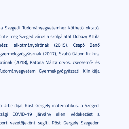
t a Szegedi Tudományegyetemhez köthető oktató,
önte meg Szeged város a szolgálatát Dobozy Attila
énész, alkotmánybírónak (2015), Csapó Benő
 gyermekgyógyásznak (2017), Szabó Gábor fizikus,
rának (2018), Katona Márta orvos, csecsemő- és
Tudományegyetem Gyermekgyógyászati Klinikája
o Urbe díjat Röst Gergely matematikus, a Szegedi
zági COVID-19 járvány elleni védekezést a
ort vezetőjeként segíti. Röst Gergely Szegeden