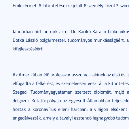
Emlékérmet. A kitüntetésekre jelölt 6 személy közül 3 sz
Januárban hírt adtunk arról: Dr. Karikó Katalin biokémiku
Botka László polgármester, tudományos munkásságáért, az 
kifejlesztéséért.
Az Amerikában élő professzor asszony – akinek az első és 
elfogadta a felkérést, és személyesen veszi át a kitüntetés
Szegedi Tudományegyetemen szerzett diplomát, majd a 
dolgozni. Kutatói pályája az Egyesült Államokban teljesed
hoztak a koronavírus elleni harcban: a világon elsőként a
engedélyezték, amely a tavalyi esztendő legnagyobb tudom