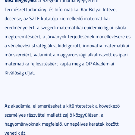
Röst Gergely
nek
. A Szegedi Tudományegyetem
Természettudományi és Informatikai Kar Bolyai Intézet
docense, az SZTE kutatója kiemelkedő matematikai
eredményeiért, a szegedi matematikai epidemiológiai iskola
megteremtéséért, a járványok terjedésének modellezésére és
a védekezési stratégiákra kidolgozott, innovatív matematikai
módszereiért, valamint a magyarországi alkalmazott és ipari
matematika fejlesztéséért kapta meg a QP Akadémiai
Kiválóság díjat.
Az akadémiai elismeréseket a kitüntetettek a következő
személyes részvétel mellett zajló közgyűlésen, a
hagyományoknak megfelelő, ünnepélyes keretek között
vehetik át.