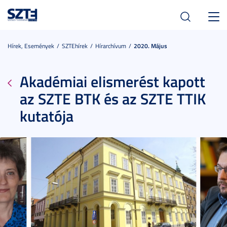
Toggl
navig
Hírek, Események
SZTEhírek
Hírarchívum
2020. Május
Akadémiai elismerést kapott
az SZTE BTK és az SZTE TTIK
kutatója