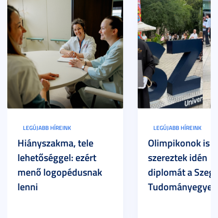
LEGÚJABB HÍREINK
LEGÚJABB HÍREINK
Hiányszakma, tele
Olimpikonok is
lehetőséggel: ezért
szereztek idén
menő logopédusnak
diplomát a Szege
lenni
Tudományegyet