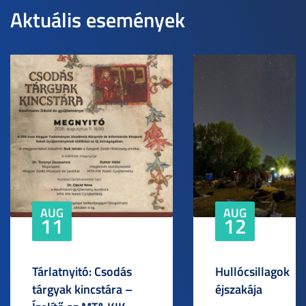
Aktuális események
AUG
AUG
11
12
Tárlatnyitó: Csodás
Hullócsillagok
tárgyak kincstára –
éjszakája