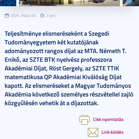
2020. május 04.
2 perc
Teljesítménye elismeréseként a Szegedi
Tudományegyetem két kutatójának
adományozott rangos díjat az MTA. Németh T.
Enikő, az SZTE BTK nyelvész professzora
Akadémiai Díjat, Röst Gergely, az SZTE TTIK
matematikusa QP Akadémiai Kiválóság Díjat
kapott. Az elismeréseket a Magyar Tudományos
Akadémia következő személyes részvétellel zajló
közgyűlésén vehetik át a díjazottak.
Cikk nyomtatás
Link küldés