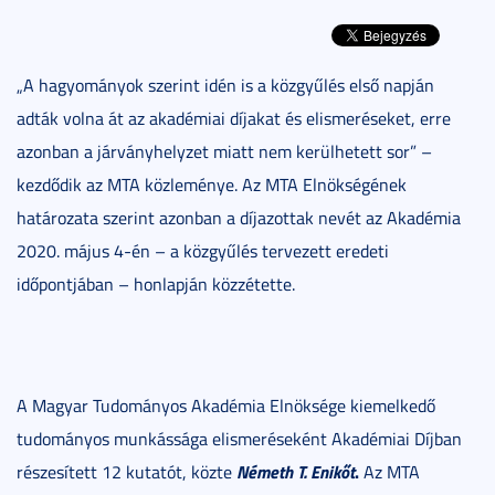
„A hagyományok szerint idén is a közgyűlés első napján
adták volna át az akadémiai díjakat és elismeréseket, erre
azonban a járványhelyzet miatt nem kerülhetett sor” –
kezdődik az MTA közleménye. Az MTA Elnökségének
határozata szerint azonban a díjazottak nevét az Akadémia
2020. május 4-én – a közgyűlés tervezett eredeti
időpontjában – honlapján közzétette.
A Magyar Tudományos Akadémia Elnöksége kiemelkedő
tudományos munkássága elismeréseként Akadémiai Díjban
Németh T. Enikő
t
.
részesített 12 kutatót, közte
Az MTA