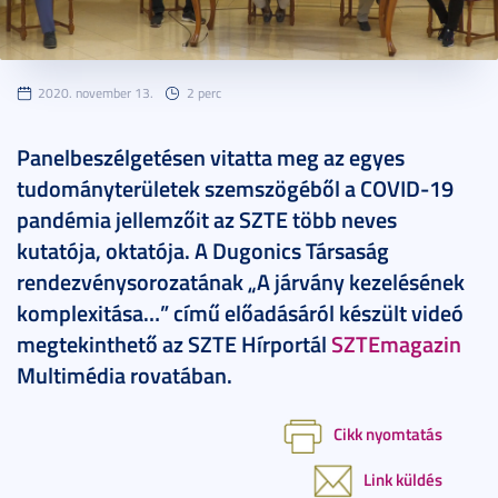
2020. november 13.
2 perc
Panelbeszélgetésen vitatta meg az egyes
tudományterületek szemszögéből a COVID-19
pandémia jellemzőit az SZTE több neves
kutatója, oktatója. A Dugonics Társaság
rendezvénysorozatának „A járvány kezelésének
komplexitása…” című előadásáról készült videó
megtekinthető az SZTE Hírportál
SZTEmagazin
Multimédia rovatában.
Cikk nyomtatás
Link küldés