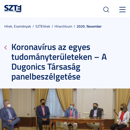
Toggl
navig
Hírek, Események
SZTEhírek
Hírarchívum
2020. November
Koronavírus az egyes
tudományterületeken – A
Dugonics Társaság
panelbeszélgetése