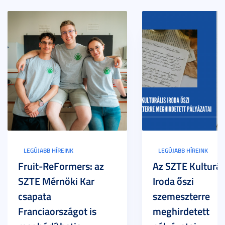
LEGÚJABB HÍREINK
LEGÚJABB HÍREINK
Fruit-ReFormers: az
Az SZTE Kulturál
SZTE Mérnöki Kar
Iroda őszi
csapata
szemeszterre
Franciaországot is
meghirdetett