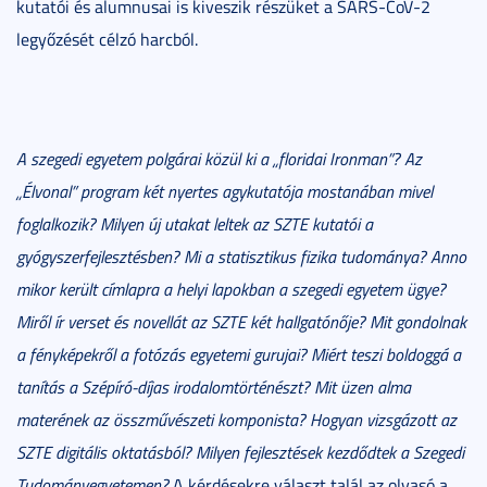
kutatói és alumnusai is kiveszik részüket a SARS-CoV-2
legyőzését célzó harcból.
A szegedi egyetem polgárai közül ki a „floridai Ironman”? Az
„Élvonal” program két nyertes agykutatója mostanában mivel
foglalkozik? Milyen új utakat leltek az SZTE kutatói a
gyógyszerfejlesztésben? Mi a statisztikus fizika tudománya? Anno
mikor került címlapra a helyi lapokban a szegedi egyetem ügye?
Miről ír verset és novellát az SZTE két hallgatónője? Mit gondolnak
a fényképekről a fotózás egyetemi gurujai? Miért teszi boldoggá a
tanítás a Szépíró-díjas irodalomtörténészt? Mit üzen alma
materének az összművészeti komponista? Hogyan vizsgázott az
SZTE digitális oktatásból? Milyen fejlesztések kezdődtek a Szegedi
Tudományegyetemen?
A kérdésekre választ talál az olvasó a