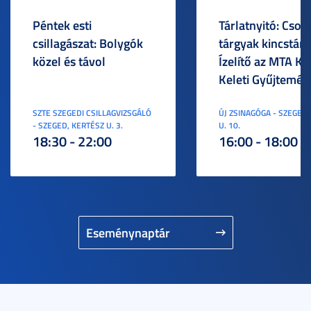
Péntek esti
Tárlatnyitó: Csod
csillagászat: Bolygók
tárgyak kincstára
közel és távol
Ízelítő az MTA KI
Keleti Gyűjtemén
SZTE SZEGEDI CSILLAGVIZSGÁLÓ
ÚJ ZSINAGÓGA - SZEGED,
- SZEGED, KERTÉSZ U. 3.
U. 10.
18:30 - 22:00
16:00 - 18:00
Eseménynaptár