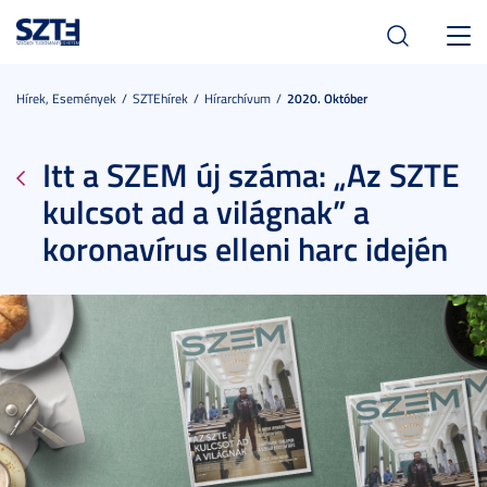
Toggl
navig
Hírek, Események
SZTEhírek
Hírarchívum
2020. Október
Itt a SZEM új száma: „Az SZTE
kulcsot ad a világnak” a
koronavírus elleni harc idején