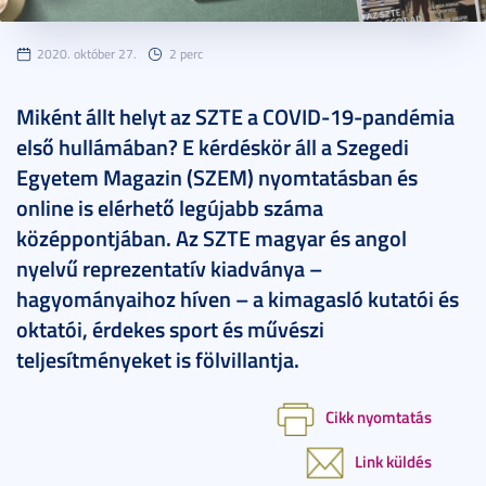
2020. október 27.
2 perc
Miként állt helyt az SZTE a COVID-19-pandémia
első hullámában? E kérdéskör áll a Szegedi
Egyetem Magazin (SZEM) nyomtatásban és
online is elérhető legújabb száma
középpontjában. Az SZTE magyar és angol
nyelvű reprezentatív kiadványa –
hagyományaihoz híven – a kimagasló kutatói és
oktatói, érdekes sport és művészi
teljesítményeket is fölvillantja.
Cikk nyomtatás
Link küldés