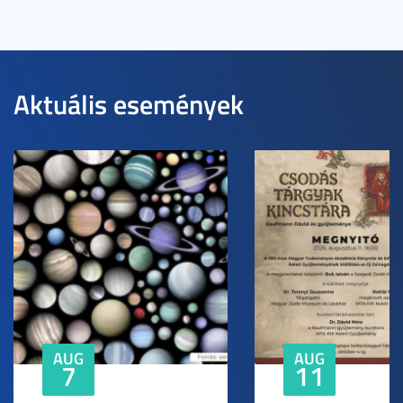
Aktuális események
AUG
AUG
7
11