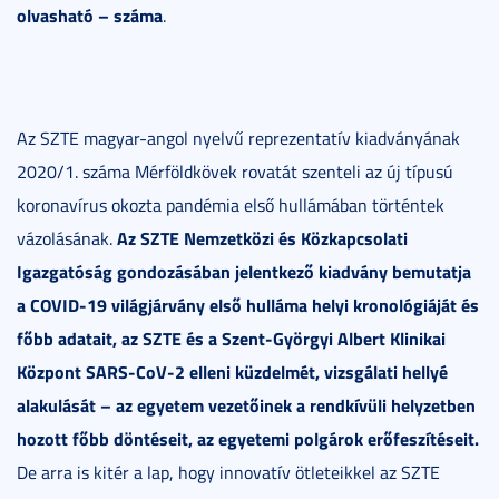
olvasható – száma
.
Az SZTE magyar-angol nyelvű reprezentatív kiadványának
2020/1. száma Mérföldkövek rovatát szenteli az új típusú
koronavírus okozta pandémia első hullámában történtek
Az SZTE Nemzetközi és Közkapcsolati
vázolásának.
Igazgatóság gondozásában jelentkező kiadvány bemutatja
a COVID-19 világjárvány első hulláma helyi kronológiáját és
főbb adatait, az SZTE és a Szent-Györgyi Albert Klinikai
Központ SARS-CoV-2 elleni küzdelmét, vizsgálati hellyé
alakulását – az egyetem vezetőinek a rendkívüli helyzetben
hozott főbb döntéseit, az egyetemi polgárok erőfeszítéseit.
De arra is kitér a lap, hogy innovatív ötleteikkel az SZTE