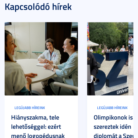
Kapcsolódó hírek
LEGÚJABB HÍREINK
LEGÚJABB HÍREINK
Hiányszakma, tele
Olimpikonok is
lehetőséggel: ezért
szereztek idén
menő logopédusnak
diplomát a Szege