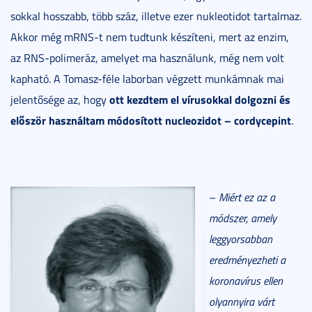
sokkal hosszabb, több száz, illetve ezer nukleotidot tartalmaz.
Akkor még mRNS-t nem tudtunk készíteni, mert az enzim,
az RNS-polimeráz, amelyet ma használunk, még nem volt
kapható. A Tomasz-féle laborban végzett munkámnak mai
ott kezdtem el vírusokkal dolgozni és
jelentősége az, hogy
először használtam módosított nucleozidot – cordycepint
.
–
Miért ez az a
módszer, amely
leggyorsabban
eredményezheti a
koronavírus ellen
olyannyira várt