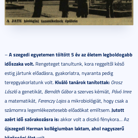
A szegedi egyetemen töltött 5 év az életem legboldogabb
–
időszaka volt.
Rengeteget tanultunk, kora reggeltől késő
estig jártunk előadásra, gyakorlatra, nyaranta pedig
Kiváló tanárok tanítottak:
terepgyakorlatunk volt.
Orosz
László
a genetikát,
Bernáth Gábor
a szerves kémiát,
Pávó Imre
a matematikát,
Ferenczy Lajos
a mikrobiológiát, hogy csak a
Jutott
számomra legemlékezetesebb előadókat említsem.
azért idő szórakozásra is:
akkor volt a diszkó fénykora… Az
újszegedi Herman kollégiumban laktam, ahol nagyszerű
közösségi élet
volt…