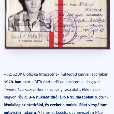
– Az SZBK Biofizika Intézetének nukleotid kémiai laborjában
1978-ban
mint a MTA ösztöndíjasa kezdtem el dolgozni
Tomasz Jenő
szerveskémikus irányítása alatt. Ekkor csak
rövid, 3-4 nukleotidból álló RNS darabokat
nagyon
tudtunk
kémiailag szintetizálni, és ezeket a molekulákat vizsgáltam
antivirális hatásra
. A fehérjét kódoló, úgynevezett mRNS