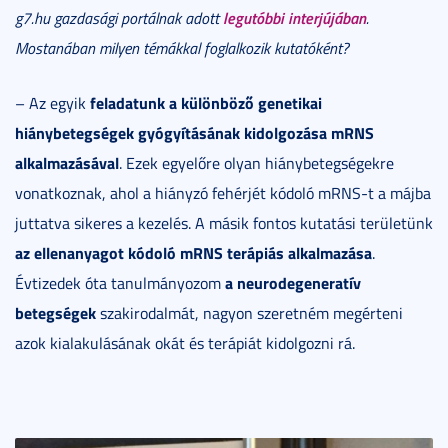
legutóbbi interjújában
g7.hu gazdasági portálnak adott
.
Mostanában milyen témákkal foglalkozik kutatóként?
feladatunk a különböző genetikai
– Az egyik
hiánybetegségek gyógyításának kidolgozása mRNS
alkalmazásával
. Ezek egyelőre olyan hiánybetegségekre
vonatkoznak, ahol a hiányzó fehérjét kódoló mRNS-t a májba
juttatva sikeres a kezelés. A másik fontos kutatási területünk
az ellenanyagot kódoló mRNS terápiás alkalmazása
.
a neurodegeneratív
Évtizedek óta tanulmányozom
betegségek
szakirodalmát, nagyon szeretném megérteni
azok kialakulásának okát és terápiát kidolgozni rá.