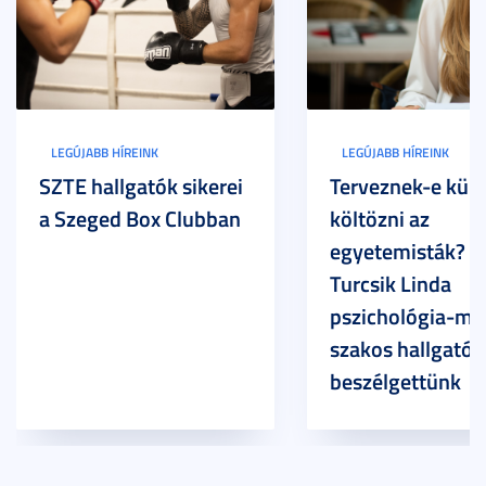
LEGÚJABB HÍREINK
LEGÚJABB HÍREINK
SZTE hallgatók sikerei
Terveznek-e külf
a Szeged Box Clubban
költözni az
egyetemisták? –
Turcsik Linda
pszichológia-ma
szakos hallgatóv
beszélgettünk