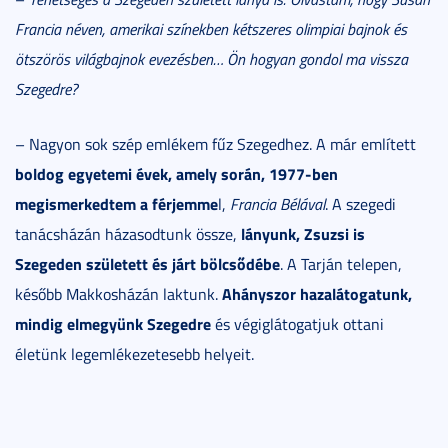
Francia néven, amerikai színekben kétszeres olimpiai bajnok és
ötszörös világbajnok evezésben…
Ön hogyan gondol ma vissza
Szegedre?
– Nagyon sok szép emlékem fűz Szegedhez. A már említett
boldog egyetemi évek, amely során, 1977-ben
megismerkedtem a férjemme
l,
Francia Bélával
. A szegedi
lányunk, Zsuzsi is
tanácsházán házasodtunk össze,
Szegeden született és járt bölcsődébe
. A Tarján telepen,
Ahányszor hazalátogatunk,
később Makkosházán laktunk.
mindig elmegyünk Szegedre
és végiglátogatjuk ottani
életünk legemlékezetesebb helyeit.