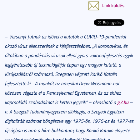
Link küldés
–
Versenyt futnak az idővel a kutatók a COVID-19-pandémiát
okozó vírus ellenszerének a kifejlesztésében. „A koronavírus, és
általában a pandémiás vírusok elleni gyors vakcinafejlesztés egyik
legígéretesebb új technológiáját éppen egy magyar kutató, a
Kisújszállásról származó, Szegeden végzett Karikó Katalin
fejlesztette ki… A munkát az amerikai Drew Weismann-nal
közösen végezte el a Pennsylvaniai Egyetemen, és az ehhez
g7.hu
kapcsolódó szabadalmat is ketten jegyzik” – olvasható a
–
n. A Szegedi Tudományegyetem diáklapja, a Szegedi Egyetem
digitalizált számait böngészve egy 1975-ös, 1976-os és 1977-es
újságban is arra a hírre bukkantam, hogy Karikó Katalin elnyerte
az akkori legjelentősebb hazai hallgatói támogatást, a