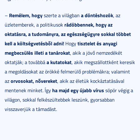
Remélem, hogy
a döntéshozók
–
szerte a világban
, az
rádöbbennek, hogy az
üzletemberek, a politikusok
oktatásra, a tudományra, az egészségügyre sokkal többet
kell a költségvetésből adni!
tisztelet és anyagi
Hogy
megbecsülés illeti a tanárokat
, akik a jövő nemzedékét
a kutatokat
oktatják; a továbbá
, akik megszállottként keresik
a megoldásokat az örökké felmerülő problémákra; valamint
orvosokat, nővereket
az
, akik az életük kockáztatásával
ha majd egy újabb vírus
mentenek minket. Így
söpör végig a
világon, sokkal felkészültebbek leszünk, gyorsabban
visszaverjük a támadást.