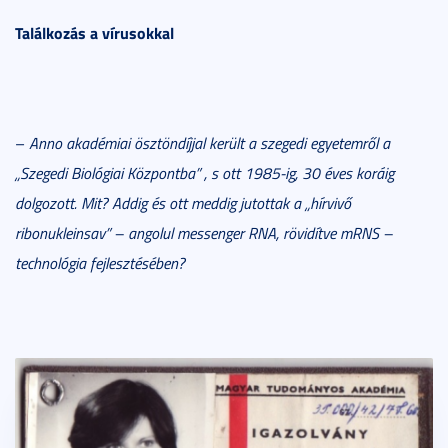
Találkozás a vírusokkal
–
Anno akadémiai ösztöndíjjal került a szegedi egyetemről a
„
Szegedi Biológiai Központba
”
, s ott 1985-ig, 30 éves koráig
dolgozott.
Mit? Addig és ott meddig jutottak a „hírvivő
ribonukleinsav” – angolul messenger RNA, rövidítve mRNS –
technológia fejlesztésében?