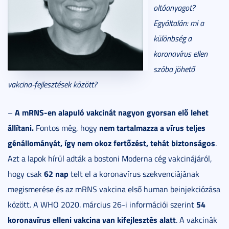
oltóanyagot?
Egyáltalán: mi a
különbség a
koronavírus ellen
szóba jöhető
vakcina-fejlesztések között?
A mRNS-en alapuló vakcinát nagyon gyorsan elő lehet
–
állítani.
nem tartalmazza a vírus teljes
Fontos még, hogy
génállományát, így nem okoz fertőzést, tehát biztonságos
.
Azt a lapok hírül adták a bostoni Moderna cég vakcinájáról,
62 nap
hogy csak
telt el a koronavírus szekvenciájának
megismerése és az mRNS vakcina első human beinjekciózása
54
között. A WHO 2020. március 26-i információi szerint
koronavírus elleni vakcina van kifejlesztés alatt
. A vakcinák