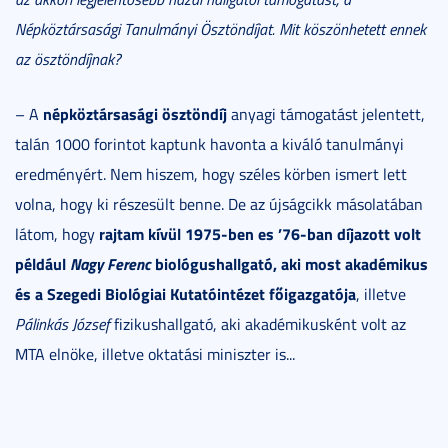
Népköztársasági Tanulmányi Ösztöndíjat. Mit köszönhetett ennek
az ösztöndíjnak?
népköztársasági ösztöndíj
– A
anyagi támogatást jelentett,
talán 1000 forintot kaptunk havonta a kiváló tanulmányi
eredményért. Nem hiszem, hogy széles körben ismert lett
volna, hogy ki részesült benne. De az újságcikk másolatában
rajtam kívül 1975-ben es ’76-ban díjazott volt
látom, hogy
például
Nagy Ferenc
biológushallgató, aki most akadémikus
és a Szegedi Biológiai Kutatóintézet főigazgatója
, illetve
Pálinkás József
fizikushallgató, aki akadémikusként volt az
MTA elnöke, illetve oktatási miniszter is...