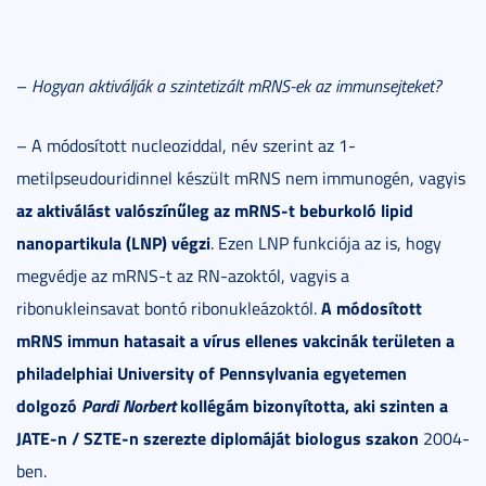
–
Hogyan aktiválják a szintetizált mRNS-ek az immunsejteket?
– A módosított nucleoziddal, név szerint az 1-
metilpseudouridinnel készült mRNS nem immunogén, vagyis
az aktiválást valószínűleg az mRNS-t beburkoló lipid
nanopartikula (LNP) végzi
. Ezen LNP funkciója az is, hogy
megvédje az mRNS-t az RN-azoktól, vagyis a
A módosított
ribonukleinsavat bontó ribonukleázoktól.
mRNS immun hatasait a vírus ellenes vakcinák területen a
philadelphiai University of Pennsylvania egyetemen
dolgozó
Pardi Norbert
kollégám bizonyította, aki szinten a
JATE-n / SZTE-n szerezte diplomáját biologus szakon
2004-
ben.