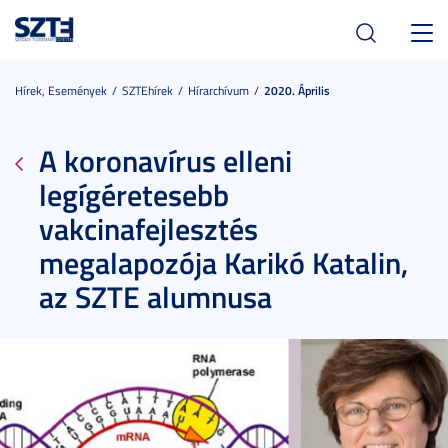
Toggl
navig
Hírek, Események
SZTEhírek
Hírarchívum
2020. Április
A koronavírus elleni
legígéretesebb
vakcinafejlesztés
megalapozója Karikó Katalin,
az SZTE alumnusa