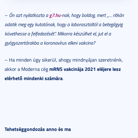
g7.hu
–
Ön azt nyilatkozta a
-nak, hogy boldog, mert „… ritkán
adatik meg egy kutatónak, hogy a laborasztaltól a betegágyig
követhesse a felfedezését”.
Mikorra készülhet el, jut el a
gyógyszertárakba a koronavírus elleni vakcina?
– Ha minden úgy sikerül, ahogy mindnyájan szeretnénk,
mRNS vakcinája 2021 eléjere lesz
akkor a Moderna cég
elérhető mindenki számára
.
Tehetséggondozás anno és ma