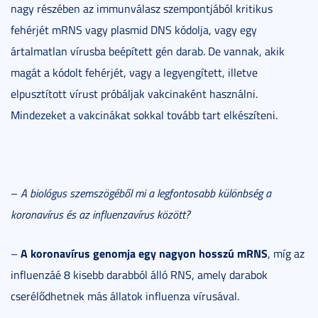
nagy részében az immunválasz szempontjából kritikus
fehérjét mRNS vagy plasmid DNS kódolja, vagy egy
ártalmatlan vírusba beépített gén darab. De vannak, akik
magát a kódolt fehérjét, vagy a legyengített, illetve
elpusztított vírust próbáljak vakcinaként használni.
Mindezeket a vakcinákat sokkal tovább tart elkészíteni.
–
A biológus szemszögéből mi a legfontosabb különbség a
koronavírus és az influenzavírus között?
A koronavírus genomja egy nagyon hosszú mRNS
–
, míg az
influenzáé 8 kisebb darabból álló RNS, amely darabok
cserélődhetnek más állatok influenza vírusával.