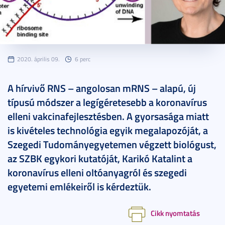
2020. április 09.
6 perc
A hírvivő RNS – angolosan mRNS – alapú, új
típusú módszer a legígéretesebb a koronavírus
elleni vakcinafejlesztésben. A gyorsasága miatt
is kivételes technológia egyik megalapozóját, a
Szegedi Tudományegyetemen végzett biológust,
az SZBK egykori kutatóját, Karikó Katalint a
koronavírus elleni oltóanyagról és szegedi
egyetemi emlékeiről is kérdeztük.
Cikk nyomtatás