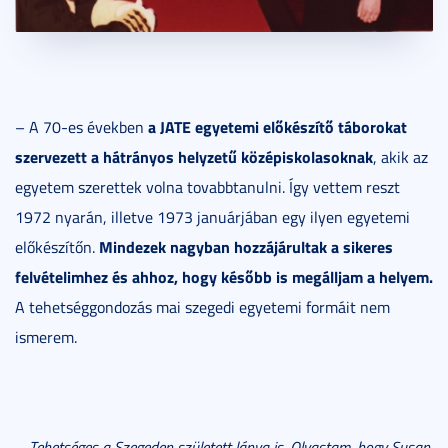
a JATE egyetemi előkészítő táborokat
– A 70-es években
szervezett a hátrányos helyzetű középiskolasoknak
, akik az
egyetem szerettek volna tovabbtanulni. Így vettem reszt
1972 nyarán, illetve 1973 januárjában egy ilyen egyetemi
Mindezek nagyban hozzájárultak a sikeres
előkészítőn.
felvételimhez és ahhoz, hogy később is megálljam a helyem.
A tehetséggondozás mai szegedi egyetemi formáit nem
ismerem.
–
Tehetséges a Szegeden született lánya is. Olvastam, hogy Susan