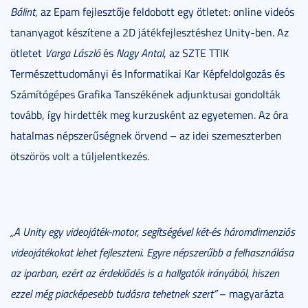
Bálint
, az Epam fejlesztője feldobott egy ötletet: online videós
tananyagot készítene a 2D játékfejlesztéshez Unity-ben. Az
ötletet
Varga László
és
Nagy Antal
, az SZTE TTIK
Természettudományi és Informatikai Kar Képfeldolgozás és
Számítógépes Grafika Tanszékének adjunktusai gondolták
tovább, így hirdették meg kurzusként az egyetemen. Az óra
hatalmas népszerűségnek örvend – az idei szemeszterben
ötszörös volt a túljelentkezés.
„A Unity egy videojáték-motor, segítségével két-és háromdimenziós
videojátékokat lehet fejleszteni. Egyre népszerűbb a felhasználása
az iparban, ezért az érdeklődés is a hallgatók irányából, hiszen
ezzel még piacképesebb tudásra tehetnek szert”
– magyarázta