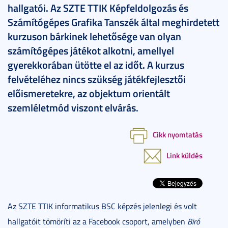
hallgatói. Az SZTE TTIK Képfeldolgozás és
Számítógépes Grafika Tanszék által meghirdetett
kurzuson bárkinek lehetősége van olyan
számítógépes játékot alkotni, amellyel
gyerekkorában ütötte el az időt. A kurzus
felvételéhez nincs szükség játékfejlesztői
előismeretekre, az objektum orientált
szemléletmód viszont elvárás.
Cikk nyomtatás
Link küldés
Az SZTE TTIK informatikus BSC képzés jelenlegi és volt
hallgatóit tömöríti az a Facebook csoport, amelyben
Biró