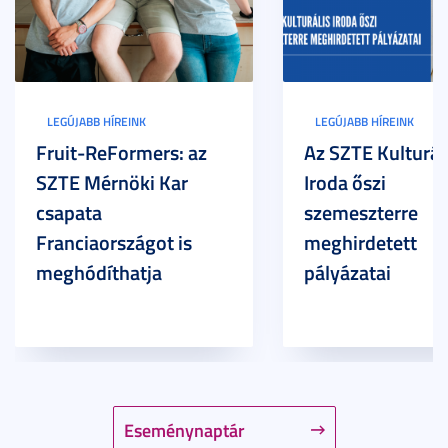
LEGÚJABB HÍREINK
LEGÚJABB HÍREINK
Fruit-ReFormers: az
Az SZTE Kulturál
SZTE Mérnöki Kar
Iroda őszi
csapata
szemeszterre
Franciaországot is
meghirdetett
meghódíthatja
pályázatai
Eseménynaptár