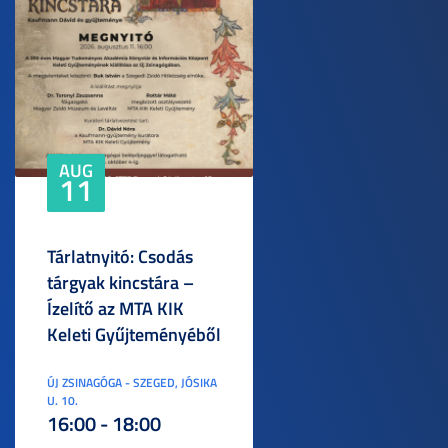
AUG
11
Tárlatnyitó: Csodás
tárgyak kincstára –
Ízelítő az MTA KIK
Keleti Gyűjteményéből
ÚJ ZSINAGÓGA - SZEGED, JÓSIKA
U. 10.
16:00 - 18:00