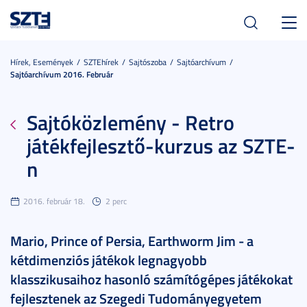
Toggl
navig
Hírek, Események
SZTEhírek
Sajtószoba
Sajtóarchívum
Sajtóarchívum 2016. Február
Sajtóközlemény - Retro
játékfejlesztő-kurzus az SZTE-
n
2016. február 18.
2 perc
Mario, Prince of Persia, Earthworm Jim - a
kétdimenziós játékok legnagyobb
klasszikusaihoz hasonló számítógépes játékokat
fejlesztenek az Szegedi Tudományegyetem