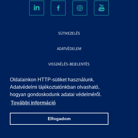
SÜTIKEZELÉS
ADATVÉDELEM
VISSZAÉLÉS-BEJELENTÉS
KÖZÉRDEKŰ ADATOK
Oldalainkon HTTP-sütiket használunk.
Adatvédelmi tájékoztatónkban olvasható,
hogyan gondoskodunk adatai védelméről.
IMPRESSZUM
További információ
SEGÍTSÉG
Elfogadom
© 2010 SZEGEDI TUDOMÁNYEGYETEM. MINDEN JOG FENNTARTVA.