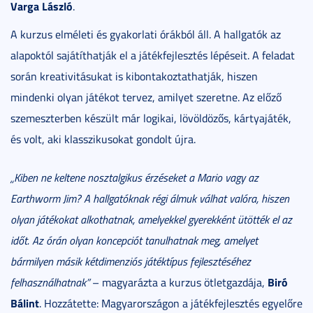
Varga László
.
A kurzus elméleti és gyakorlati órákból áll. A hallgatók az
alapoktól sajátíthatják el a játékfejlesztés lépéseit. A feladat
során kreativitásukat is kibontakoztathatják, hiszen
mindenki olyan játékot tervez, amilyet szeretne. Az előző
szemeszterben készült már logikai, lövöldözős, kártyajáték,
és volt, aki klasszikusokat gondolt újra.
„Kiben ne keltene nosztalgikus érzéseket a Mario vagy az
Earthworm Jim? A hallgatóknak régi álmuk válhat valóra, hiszen
olyan játékokat alkothatnak, amelyekkel gyerekként ütötték el az
időt. Az órán olyan koncepciót tanulhatnak meg, amelyet
bármilyen másik kétdimenziós játéktípus fejlesztéséhez
Biró
felhasználhatnak”
– magyarázta a kurzus ötletgazdája,
Bálint
. Hozzátette: Magyarországon a játékfejlesztés egyelőre