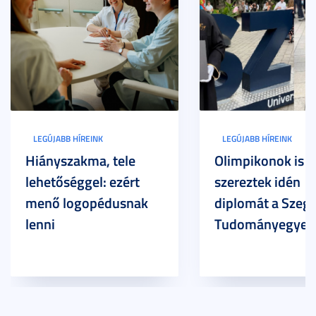
LEGÚJABB HÍREINK
LEGÚJABB HÍREINK
Hiányszakma, tele
Olimpikonok is
lehetőséggel: ezért
szereztek idén
menő logopédusnak
diplomát a Szege
lenni
Tudományegyet