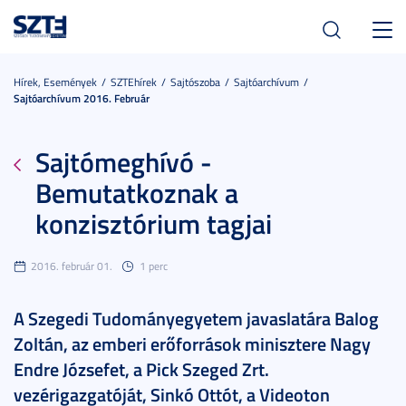
Toggl
navig
Hírek, Események
SZTEhírek
Sajtószoba
Sajtóarchívum
Sajtóarchívum 2016. Február
Sajtómeghívó -
Bemutatkoznak a
konzisztórium tagjai
2016. február 01.
1 perc
A Szegedi Tudományegyetem javaslatára Balog
Zoltán, az emberi erőforrások minisztere Nagy
Endre Józsefet, a Pick Szeged Zrt.
vezérigazgatóját, Sinkó Ottót, a Videoton