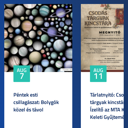
AUG
AUG
7
11
Péntek esti
Tárlatnyitó: Csod
csillagászat: Bolygók
tárgyak kincstára
közel és távol
Ízelítő az MTA KI
Keleti Gyűjtemén