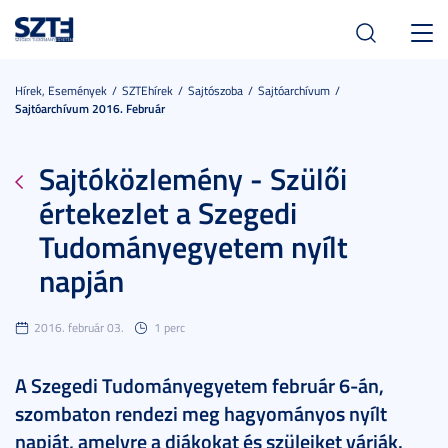
Toggl
navig
Hírek, Események
SZTEhírek
Sajtószoba
Sajtóarchívum
Sajtóarchívum 2016. Február
Sajtóközlemény - Szülői
értekezlet a Szegedi
Tudományegyetem nyílt
napján
2016. február 03.
1 perc
A Szegedi Tudományegyetem február 6-án,
szombaton rendezi meg hagyományos nyílt
napját, amelyre a diákokat és szüleiket várják.