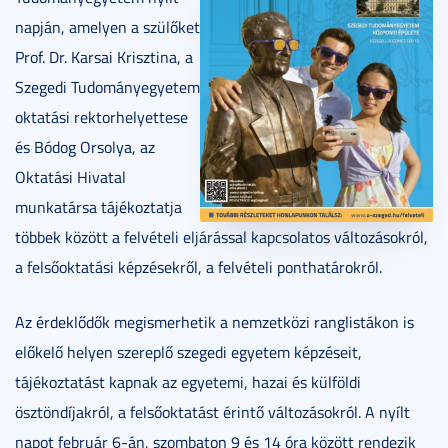
napján, amelyen a szülőket
Prof. Dr. Karsai Krisztina, a
Szegedi Tudományegyetem
oktatási rektorhelyettese
és Bódog Orsolya, az
Oktatási Hivatal
munkatársa tájékoztatja
többek között a felvételi eljárással kapcsolatos változásokról,
a felsőoktatási képzésekről, a felvételi ponthatárokról.
Az érdeklődők megismerhetik a nemzetközi ranglistákon is
előkelő helyen szereplő szegedi egyetem képzéseit,
tájékoztatást kapnak az egyetemi, hazai és külföldi
ösztöndíjakról, a felsőoktatást érintő változásokról. A nyílt
napot február 6-án, szombaton 9 és 14 óra között rendezik