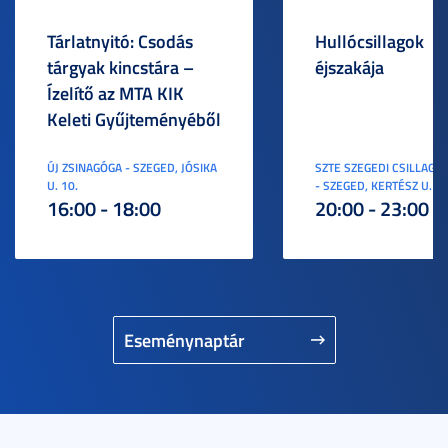
Tárlatnyitó: Csodás
Hullócsillagok
tárgyak kincstára –
éjszakája
Ízelítő az MTA KIK
Keleti Gyűjteményéből
ÚJ ZSINAGÓGA - SZEGED, JÓSIKA
SZTE SZEGEDI CSILLAGV
U. 10.
- SZEGED, KERTÉSZ U. 3.
16:00 - 18:00
20:00 - 23:00
Eseménynaptár