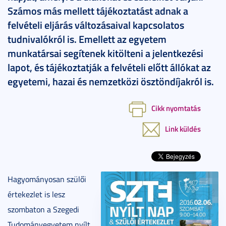
Számos más mellett tájékoztatást adnak a
felvételi eljárás változásaival kapcsolatos
tudnivalókról is. Emellett az egyetem
munkatársai segítenek kitölteni a jelentkezési
lapot, és tájékoztatják a felvételi előtt állókat az
egyetemi, hazai és nemzetközi ösztöndíjakról is.
Cikk nyomtatás
Link küldés
Hagyományosan szülői
értekezlet is lesz
szombaton a Szegedi
Tudományegyetem nyílt