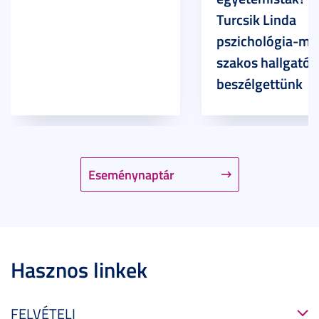
Turcsik Linda
pszichológia-ma
szakos hallgatóv
beszélgettünk
Eseménynaptár
Hasznos linkek
FELVÉTELI