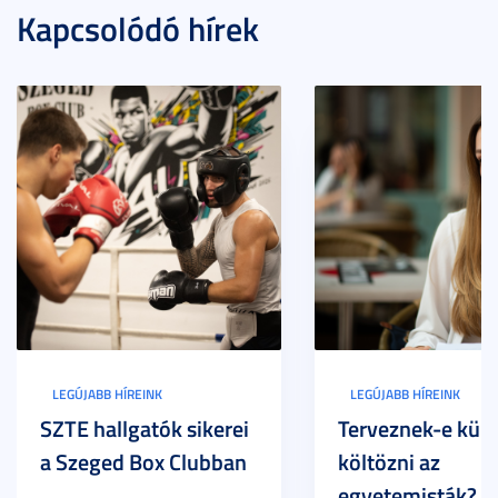
Kapcsolódó hírek
LEGÚJABB HÍREINK
LEGÚJABB HÍREINK
SZTE hallgatók sikerei
Terveznek-e külf
a Szeged Box Clubban
költözni az
egyetemisták? –